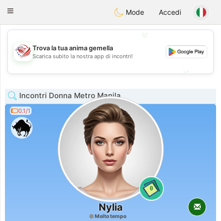
States
Dating
Toggle
Mode
Accedi
navigation
💖
Trova la tua anima gemella
💖
Scarica subito la nostra app di incontri!
💕
💕
Incontri Donna Metro Manila
0.1/1
0
Nylia
Molto tempo