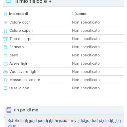
Il mio fisico e +
In cerca di
uomo
Colore occhi
Non specificato
Colore capelli
Non specificato
Tipo di corpo
Non specificato
Formato
Non specificato
peso
Non specificato
Avere figli
Non specificato
Vuoi avere figli
Non specificato
Mosso dall'amore
Non specificato
La religione
Non specificato
un po 'di me
Sjdbhdi jfjfj jjdjd judjdj jfjf hi jsjudif my jjdjdjjdjdud jdjdi jdjfj jfjfj
jdiud