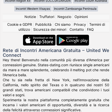
Incontri Region XII
Incontri SOCCSKSARGEN
Incontri South Australia
Incontri Western Visayas
Incontri Zamboanga Peninsula
Notizie
|
Truffatori
|
Negozio
|
Opinioni
Cookie e GDPR
|
Pubblicità
|
Chi siamo
|
Privacy
|
Termini di
utilizzo
|
Sicurezza dei minori
|
Contatto
|
FAQ
Rete di Incontri Americana Gratuita – United We
Connect
Hey there! Benvenuto nella comunità più diversa d'America per
connessioni genuine. States-dating.com riunisce single americani
da mare a mare splendente, celebrando il melting pot che rende
l'America bella.
Che tu sia nella fretta di New York, nell'innovazione della
California, nello spirito del Texas o in qualcuno dei nostri 50
grandi stati, trova americani compatibili che condividono i tuoi
valori e sogni.
Sperimenta la nostra piattaforma completamente gratuita che
incarna i valori americani di opportunità, diversità e la ricerca
della felicità attraverso connessioni significative.