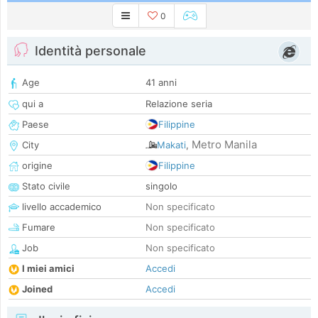
0
Identità personale
Age
41 anni
qui a
Relazione seria
Paese
Filippine
Metro Manila
City
Makati
,
origine
Filippine
Stato civile
singolo
livello accademico
Non specificato
Fumare
Non specificato
Job
Non specificato
I miei amici
Accedi
Joined
Accedi