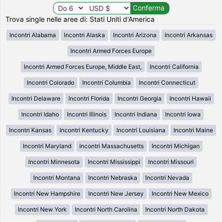
Trova single nelle aree di: Stati Uniti d'America
Incontri Alabama
Incontri Alaska
Incontri Arizona
Incontri Arkansas
Incontri Armed Forces Europe
Incontri Armed Forces Europe, Middle East,
Incontri California
Incontri Colorado
Incontri Columbia
Incontri Connecticut
Incontri Delaware
Incontri Florida
Incontri Georgia
Incontri Hawaii
Incontri Idaho
Incontri Illinois
Incontri Indiana
Incontri Iowa
Incontri Kansas
Incontri Kentucky
Incontri Louisiana
Incontri Maine
Incontri Maryland
Incontri Massachusetts
Incontri Michigan
Incontri Minnesota
Incontri Mississippi
Incontri Missouri
Incontri Montana
Incontri Nebraska
Incontri Nevada
Incontri New Hampshire
Incontri New Jersey
Incontri New Mexico
Incontri New York
Incontri North Carolina
Incontri North Dakota