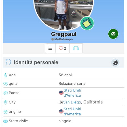
1
Gregpaul
Molto tempo
2
Identità personale
Age
58 anni
qui a
Relazione seria
Stati Uniti
Paese
d'America
California
City
San Diego
,
Stati Uniti
origine
d'America
Stato civile
singolo