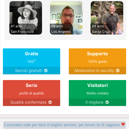
41 anni
58 anni
64 anni
San Francisco
Los Angeles
Santa Cruz
Gratis
Supporto
%
100
100% gratis
Servizi gratuiti
Moderatori in ascolto
Serio
Visitatori
profili di qualità
Molto visitato
Qualità confermata
Il migliore
Lavoriamo sodo per darti il miglior servizio, per favore sii di supporto