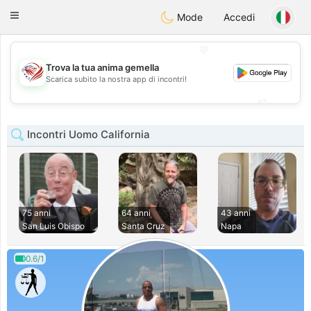
States
Dating
Toggle
Mode
Accedi
navigation
💖
Trova la tua anima gemella
💖
Scarica subito la nostra app di incontri!
💕
💕
Incontri Uomo California
75 anni
64 anni
43 anni
San Luis Obispo
Santa Cruz
Napa
0.6/1