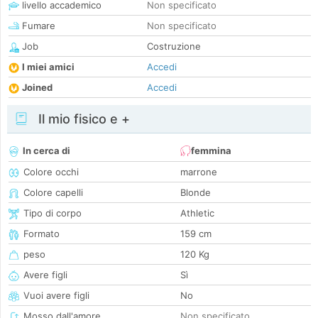
livello accademico
Non specificato
Fumare
Non specificato
Job
Costruzione
I miei amici
Accedi
Joined
Accedi
Il mio fisico e +
In cerca di
femmina
Colore occhi
marrone
Colore capelli
Blonde
Tipo di corpo
Athletic
Formato
159 cm
peso
120 Kg
Avere figli
Sì
Vuoi avere figli
No
Mosso dall'amore
Non specificato