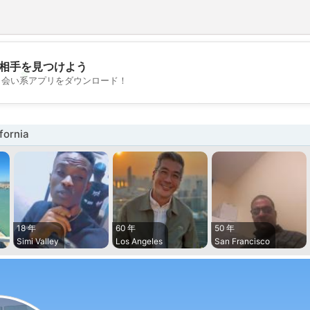
相手を見つけよう
💖
出会い系アプリをダウンロード！
💕
ornia
18 年
60 年
50 年
Simi Valley
Los Angeles
San Francisco