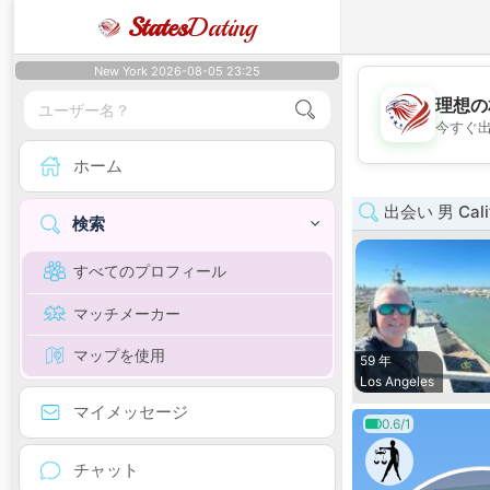
States
Dating
New York 2026-08-05 23:25
理想の
今すぐ
ホーム
出会い 男 Calif
検索
すべてのプロフィール
マッチメーカー
マップを使用
59 年
Los Angeles
マイメッセージ
0.6/1
チャット