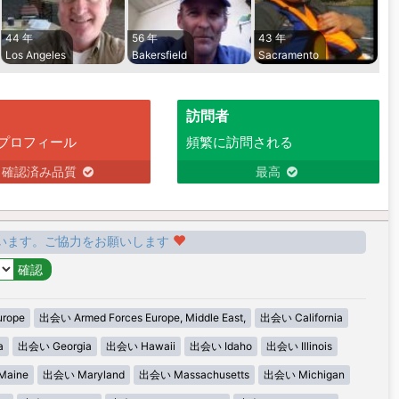
44 年
56 年
43 年
Los Angeles
Bakersfield
Sacramento
訪問者
プロフィール
頻繁に訪問される
確認済み品質
最高
います。ご協力をお願いします
urope
出会い Armed Forces Europe, Middle East,
出会い California
a
出会い Georgia
出会い Hawaii
出会い Idaho
出会い Illinois
aine
出会い Maryland
出会い Massachusetts
出会い Michigan