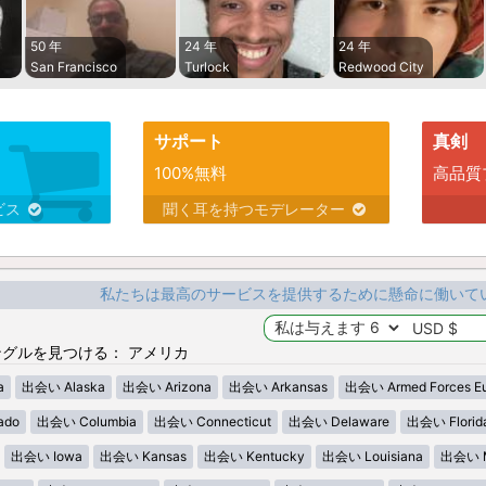
50 年
24 年
24 年
San Francisco
Turlock
Redwood City
サポート
真剣
100%無料
高品質
ビス
聞く耳を持つモデレーター
私たちは最高のサービスを提供するために懸命に働いて
グルを見つける： アメリカ
a
出会い Alaska
出会い Arizona
出会い Arkansas
出会い Armed Forces E
ado
出会い Columbia
出会い Connecticut
出会い Delaware
出会い Florid
出会い Iowa
出会い Kansas
出会い Kentucky
出会い Louisiana
出会い M