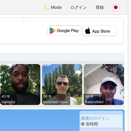
Mode
ログイン
登録
💖
💕
40 年
58 年
56 年
Oakland
Mountain View
Bakersfield
最後のログイン
長時間