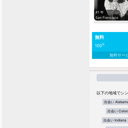
41 年
San Francisco
無料
%
100
無料サー
以下の地域でシン
出会い Alabam
出会い Color
出会い Indiana