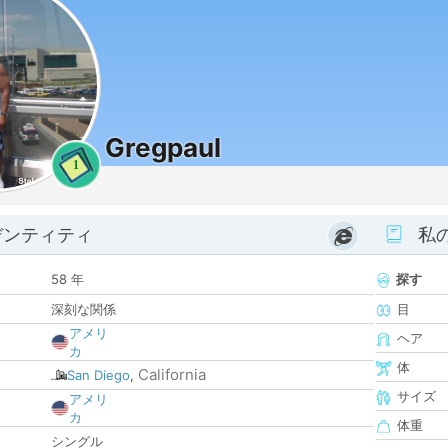
Gregpaul
1
デンティティ
私
58 年
探す
深刻な関係
目
アメリ
ヘア
カ
体
California
San Diego
,
サイズ
アメリ
カ
体重
シングル