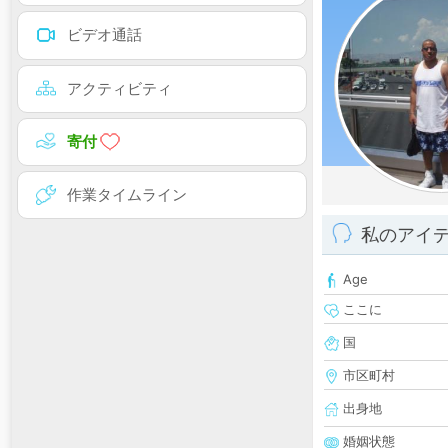
ビデオ通話
アクティビティ
寄付
作業タイムライン
私のアイ
Age
ここに
国
市区町村
出身地
婚姻状態