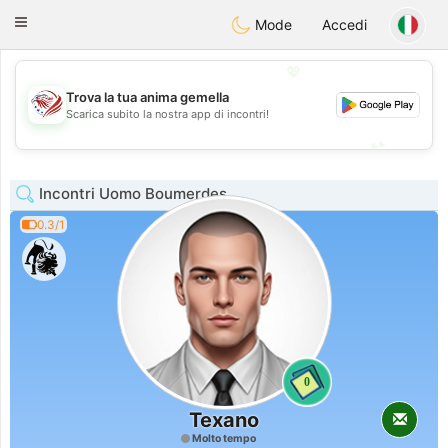
States
Dating
Toggle
Mode
Accedi
navigation
💖
Trova la tua anima gemella
💖
Scarica subito la nostra app di incontri!
💕
💕
Incontri Uomo Boumerdes
0.3/1
0
Texano
Molto tempo