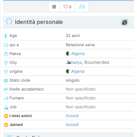
0
Identità personale
Age
32 anni
qui a
Relazione seria
Paese
Algeria
Boumerdes
City
Dellys
,
origine
Algeria
Stato civile
singolo
livello accademico
Non specificato
Fumare
Non specificato
Job
Non specificato
I miei amici
Accedi
Joined
Accedi