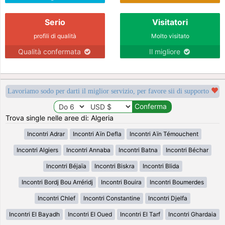
Serio
Visitatori
profili di qualità
Molto visitato
Qualità confermata
Il migliore
Lavoriamo sodo per darti il miglior servizio, per favore sii di supporto
Trova single nelle aree di: Algeria
Incontri Adrar
Incontri Aïn Defla
Incontri Aïn Témouchent
Incontri Algiers
Incontri Annaba
Incontri Batna
Incontri Béchar
Incontri Béjaïa
Incontri Biskra
Incontri Blida
Incontri Bordj Bou Arréridj
Incontri Bouira
Incontri Boumerdes
Incontri Chlef
Incontri Constantine
Incontri Djelfa
Incontri El Bayadh
Incontri El Oued
Incontri El Tarf
Incontri Ghardaia