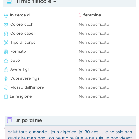
Il mio fisico e +
In cerca di
femmina
Colore occhi
Non specificato
Colore capelli
Non specificato
Tipo di corpo
Non specificato
Formato
Non specificato
peso
Non specificato
Avere figli
Non specificato
Vuoi avere figli
Non specificato
Mosso dall'amore
Non specificato
La religione
Non specificato
un po 'di me
salut tout le monde . jeun algérien .jai 30 ans . . je ne sais pas
quoi dire mais bon . on peut dire Que je ne suis un bon vivant