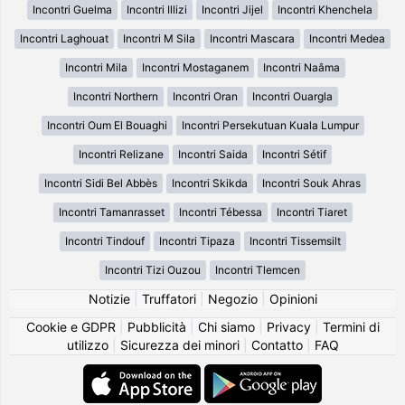
Incontri Guelma
Incontri Illizi
Incontri Jijel
Incontri Khenchela
Incontri Laghouat
Incontri M Sila
Incontri Mascara
Incontri Medea
Incontri Mila
Incontri Mostaganem
Incontri Naâma
Incontri Northern
Incontri Oran
Incontri Ouargla
Incontri Oum El Bouaghi
Incontri Persekutuan Kuala Lumpur
Incontri Relizane
Incontri Saida
Incontri Sétif
Incontri Sidi Bel Abbès
Incontri Skikda
Incontri Souk Ahras
Incontri Tamanrasset
Incontri Tébessa
Incontri Tiaret
Incontri Tindouf
Incontri Tipaza
Incontri Tissemsilt
Incontri Tizi Ouzou
Incontri Tlemcen
Notizie
|
Truffatori
|
Negozio
|
Opinioni
Cookie e GDPR
|
Pubblicità
|
Chi siamo
|
Privacy
|
Termini di
utilizzo
|
Sicurezza dei minori
|
Contatto
|
FAQ