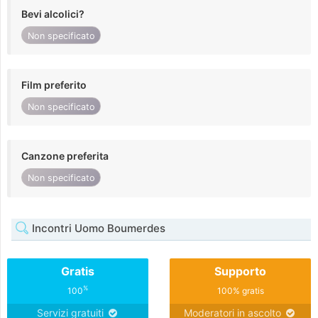
Bevi alcolici?
Non specificato
Film preferito
Non specificato
Canzone preferita
Non specificato
Incontri Uomo Boumerdes
Gratis
Supporto
%
100
100% gratis
Servizi gratuiti
Moderatori in ascolto