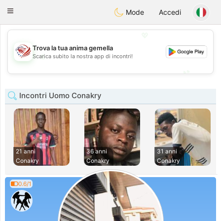
States
Dating
Toggle
Mode
Accedi
navigation
💖
Trova la tua anima gemella
💖
Scarica subito la nostra app di incontri!
💕
💕
Incontri Uomo Conakry
21 anni
36 anni
31 anni
Conakry
Conakry
Conakry
0.6/1