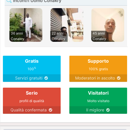
Incontri Uomo Conakry
36 anni
22 anni
45 anni
Conakry
Conakry
Conakry
Gratis
Supporto
%
100
100% gratis
Servizi gratuiti
Moderatori in ascolto
Serio
Visitatori
profili di qualità
Molto visitato
Qualità confermata
Il migliore