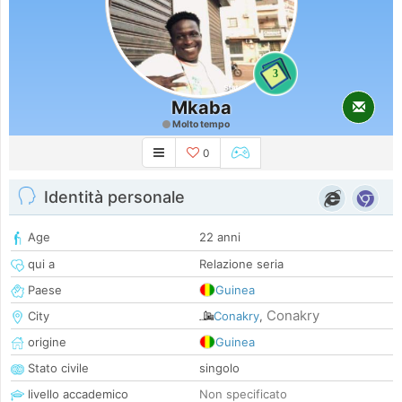
3
Mkaba
Molto tempo
0
Identità personale
Age
22 anni
qui a
Relazione seria
Paese
Guinea
Conakry
City
Conakry
,
origine
Guinea
Stato civile
singolo
livello accademico
Non specificato