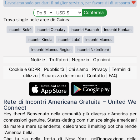
Lavoriamo sodo per darti il miglior servizio, per favore sii di supporto
Trova single nelle aree di: Guinea
Incontri Boké
Incontri Conakry
Incontri Faranah
Incontri Kankan
Incontri Kindia
Incontri Labé
Incontri Mamou
Incontri Mamou Region
Incontri Nzérékoré
Notizie
|
Truffatori
|
Negozio
|
Opinioni
Cookie e GDPR
|
Pubblicità
|
Chi siamo
|
Privacy
|
Termini di
utilizzo
|
Sicurezza dei minori
|
Contatto
|
FAQ
Rete di Incontri Americana Gratuita – United We
Connect
Hey there! Benvenuto nella comunità più diversa d'America per
connessioni genuine. States-dating.com riunisce single americani
da mare a mare splendente, celebrando il melting pot che rende
l'America bella.
Che tu sia nella fretta di New York, nell'innovazione della