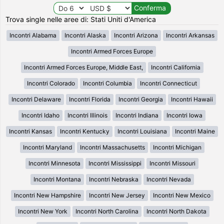
Trova single nelle aree di: Stati Uniti d'America
Incontri Alabama
Incontri Alaska
Incontri Arizona
Incontri Arkansas
Incontri Armed Forces Europe
Incontri Armed Forces Europe, Middle East,
Incontri California
Incontri Colorado
Incontri Columbia
Incontri Connecticut
Incontri Delaware
Incontri Florida
Incontri Georgia
Incontri Hawaii
Incontri Idaho
Incontri Illinois
Incontri Indiana
Incontri Iowa
Incontri Kansas
Incontri Kentucky
Incontri Louisiana
Incontri Maine
Incontri Maryland
Incontri Massachusetts
Incontri Michigan
Incontri Minnesota
Incontri Mississippi
Incontri Missouri
Incontri Montana
Incontri Nebraska
Incontri Nevada
Incontri New Hampshire
Incontri New Jersey
Incontri New Mexico
Incontri New York
Incontri North Carolina
Incontri North Dakota