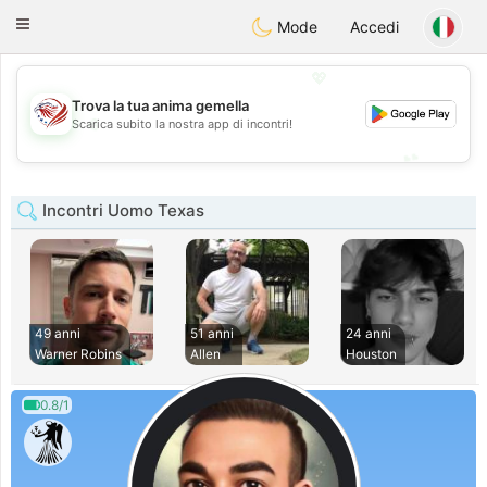
States
Dating
Toggle
Mode
Accedi
navigation
💖
Trova la tua anima gemella
💖
Scarica subito la nostra app di incontri!
💕
💕
Incontri Uomo Texas
49 anni
51 anni
24 anni
Warner Robins
Allen
Houston
0.8/1