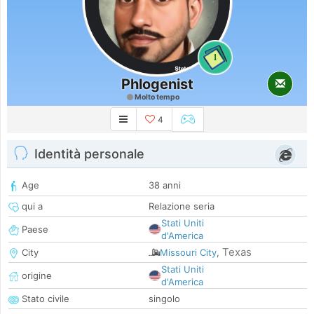
1
Phlogenist
Molto tempo
4
Identità personale
Age
38 anni
qui a
Relazione seria
Stati Uniti
Paese
d'America
Texas
City
Missouri City
,
Stati Uniti
origine
d'America
Stato civile
singolo