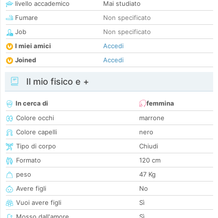
livello accademico
Mai studiato
Fumare
Non specificato
Job
Non specificato
I miei amici
Accedi
Joined
Accedi
Il mio fisico e +
In cerca di
femmina
Colore occhi
marrone
Colore capelli
nero
Tipo di corpo
Chiudi
Formato
120 cm
peso
47 Kg
Avere figli
No
Vuoi avere figli
Sì
Mosso dall'amore
Sì