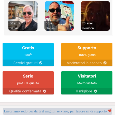
56 anni
55 anni
73 anni
Dallas
Dallas
Houston
Gratis
Supporto
%
100
100% gratis
Servizi gratuiti
Moderatori in ascolto
Serio
Visitatori
profili di qualità
Molto visitato
Qualità confermata
Il migliore
Lavoriamo sodo per darti il miglior servizio, per favore sii di supporto