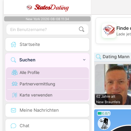
States
Dating
New York 2026-08-08 11:34
Finde 
Lade je
Startseite
Dating Mann 
Suchen
Alle Profile
Partnervermittlung
Karte verwenden
62 Jahre alt
New Braunfels
Meine Nachrichten
0.8/1
Chat