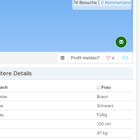
74 Besuche |
0 Kommentare
Profil melden?
4
tere Details
nach
Frau
arbe
Braun
be
Schwarz
au
Füllig
120 cm
t
47 kg