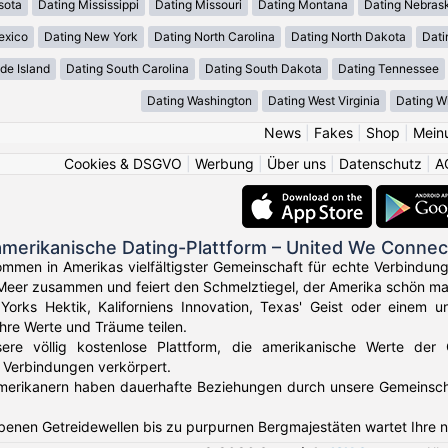
sota
Dating Mississippi
Dating Missouri
Dating Montana
Dating Nebras
exico
Dating New York
Dating North Carolina
Dating North Dakota
Dati
de Island
Dating South Carolina
Dating South Dakota
Dating Tennessee
Dating Washington
Dating West Virginia
Dating W
News
|
Fakes
|
Shop
|
Mein
Cookies & DSGVO
|
Werbung
|
Über uns
|
Datenschutz
|
A
amerikanische Dating-Plattform – United We Connec
ommen in Amerikas vielfältigster Gemeinschaft für echte Verbindun
Meer zusammen und feiert den Schmelztiegel, der Amerika schön ma
orks Hektik, Kaliforniens Innovation, Texas' Geist oder einem u
Ihre Werte und Träume teilen.
sere völlig kostenlose Plattform, die amerikanische Werte der
 Verbindungen verkörpert.
erikanern haben dauerhafte Beziehungen durch unsere Gemeinschaft 
benen Getreidewellen bis zu purpurnen Bergmajestäten wartet Ihre 