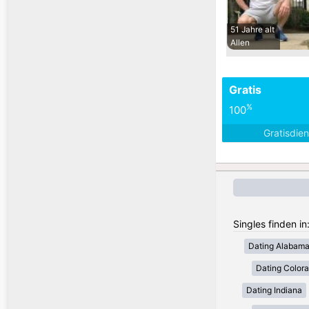
51 Jahre alt
Allen
Gratis
%
100
Gratisdie
Singles finden i
Dating Alabam
Dating Color
Dating Indiana