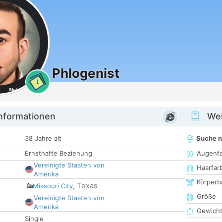
Phlogenist
1
informationen
Wei
38 Jahre alt
Suche 
Ernsthafte Beziehung
Augenf
Vereinigte Staaten von
Haarfar
Amerika
Körperb
Texas
Missouri City
,
Größe
Vereinigte Staaten von
Amerika
Gewich
Single