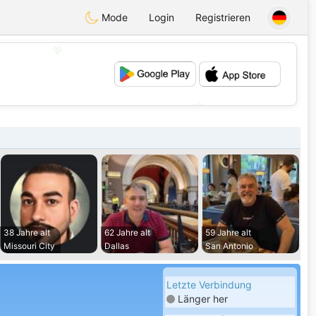
Mode
Login
Registrieren
💖
💕
38 Jahre alt
62 Jahre alt
59 Jahre alt
Missouri City
Dallas
San Antonio
Letzte Verbindung
Länger her