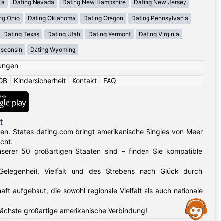
ka
Dating Nevada
Dating New Hampshire
Dating New Jersey
ng Ohio
Dating Oklahoma
Dating Oregon
Dating Pennsylvania
Dating Texas
Dating Utah
Dating Vermont
Dating Virginia
isconsin
Dating Wyoming
ungen
GB
|
Kindersicherheit
|
Kontakt
|
FAQ
t
gen. States-dating.com bringt amerikanische Singles von Meer
cht.
nserer 50 großartigen Staaten sind – finden Sie kompatible
 Gelegenheit, Vielfalt und des Strebens nach Glück durch
aufgebaut, die sowohl regionale Vielfalt als auch nationale
Assistance
nächste großartige amerikanische Verbindung!