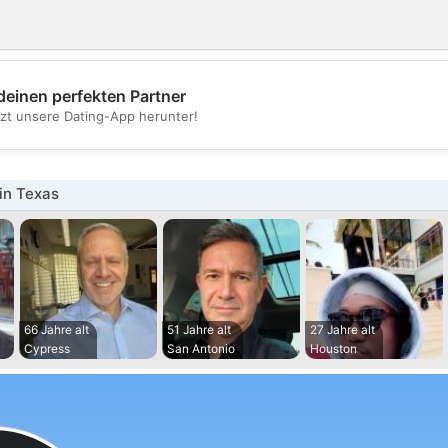
deinen perfekten Partner
💖
tzt unsere Dating-App herunter!
💕
in Texas
66 Jahre alt
51 Jahre alt
27 Jahre alt
Cypress
San Antonio
Houston