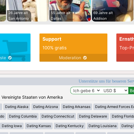
26 Jahre alt
55 Jahre alt
69 Jahre alt
San Antonio
Dallas
Addison
Support
Ernsth
100% gratis
Top-Pr
nste
Moderation
Unterstütze uns für besseren Se
n: Vereinigte Staaten von Amerika
a
Dating Alaska
Dating Arizona
Dating Arkansas
Dating Armed Forces E
ado
Dating Columbia
Dating Connecticut
Dating Delaware
Dating Florid
Dating Iowa
Dating Kansas
Dating Kentucky
Dating Louisiana
Dating