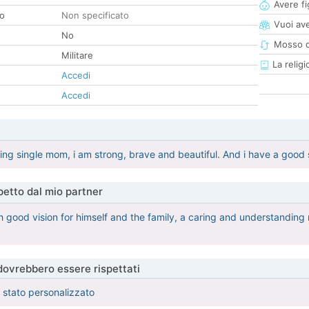
Avere fig
co
Non specificato
Vuoi ave
No
Mosso d
Militare
La religi
Accedi
Accedi
ing single mom, i am strong, brave and beautiful. And i have a good
etto dal mio partner
 good vision for himself and the family, a caring and understanding m
 dovrebbero essere rispettati
è stato personalizzato