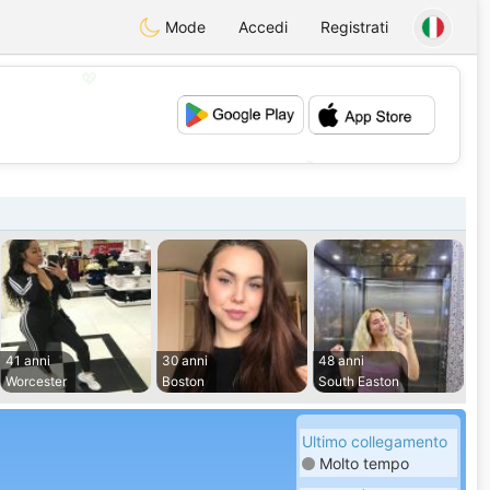
Mode
Accedi
Registrati
💖
💕
41 anni
30 anni
48 anni
Worcester
Boston
South Easton
Ultimo collegamento
Molto tempo