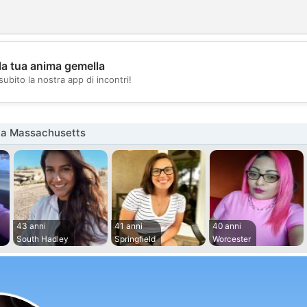
la tua anima gemella
💖
subito la nostra app di incontri!
💕
na Massachusetts
43 anni
41 anni
40 anni
South Hadley
Springfield
Worcester