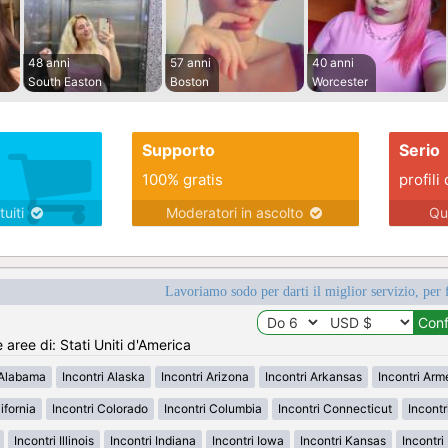
48 anni
57 anni
40 anni
South Easton
Boston
Worcester
Supporto
Serio
100% gratis
profili 
tuiti
Moderatori in ascolto
Qu
Lavoriamo sodo per darti il miglior servizio, per 
e aree di: Stati Uniti d'America
 Alabama
Incontri Alaska
Incontri Arizona
Incontri Arkansas
Incontri Ar
ifornia
Incontri Colorado
Incontri Columbia
Incontri Connecticut
Incont
Incontri Illinois
Incontri Indiana
Incontri Iowa
Incontri Kansas
Incontr