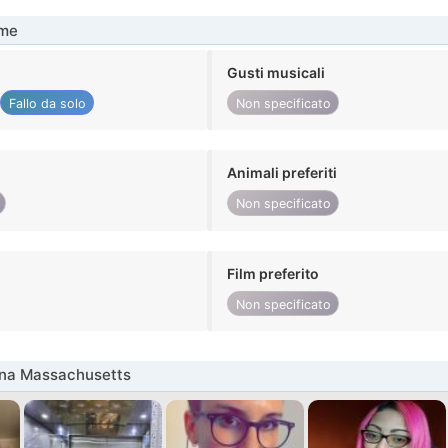
me
Gusti musicali
Fallo da solo
Non specificato
Animali preferiti
Non specificato
Film preferito
Non specificato
nna Massachusetts