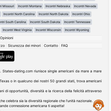
ri Missouri
Incontri Montana
Incontri Nebraska
Incontri Nevada
Incontri North Carolina
Incontri North Dakota
Incontri Ohio
ntri South Carolina
Incontri South Dakota
Incontri Tennessee
Incontri West Virginia
Incontri Wisconsin
Incontri Wyoming
Opinioni
izzo
|
Sicurezza dei minori
|
Contatto
|
FAQ
. States-dating.com riunisce single americani da mare a mare
l Texas o in qualcuno dei nostri 50 grandi stati, trova americani
di opportunità, diversità e la ricerca della felicità attraverso
he celebra sia la diversità regionale che l'unità nazionale.
Assistance
rande connessione americana ti aspetta!