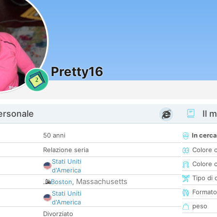
Pretty16
2
personale
Il m
50 anni
In cerca
Relazione seria
Colore 
Stati Uniti
Colore c
d'America
Tipo di 
Massachusetts
Boston
,
Formato
Stati Uniti
d'America
peso
Divorziato