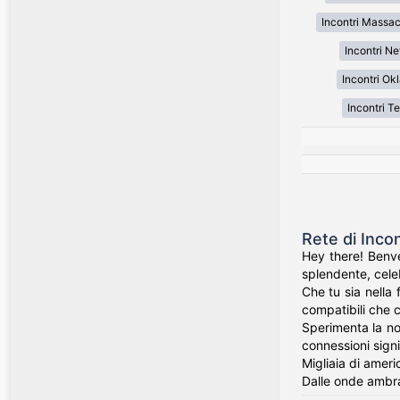
Incontri Massa
Incontri N
Incontri O
Incontri T
Rete di Inco
Hey there! Benve
splendente, celeb
Che tu sia nella 
compatibili che c
Sperimenta la nos
connessioni signi
Migliaia di ameri
Dalle onde ambra