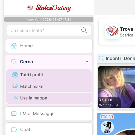
States
Dating
New York 2026-08-07 17:21
Trova 
Scarica 
Home
Incontri Don
Cerca
Tutti i profili
Matchmaker
Usa la mappa
37 anni
Whitinsville
I Miei Messaggi
0.2/1
Chat