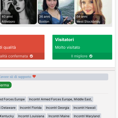
40 anni
36 anni
64 anni
Attleboro
Boston
West Stockbridg
Visitatori
di qualità
Molto visitato
alità confermata
Il migliore
favore sii di supporto
med Forces Europe
Incontri Armed Forces Europe, Middle East,
ri Delaware
Incontri Florida
Incontri Georgia
Incontri Hawaii
i Kentucky
Incontri Louisiana
Incontri Maine
Incontri Maryland