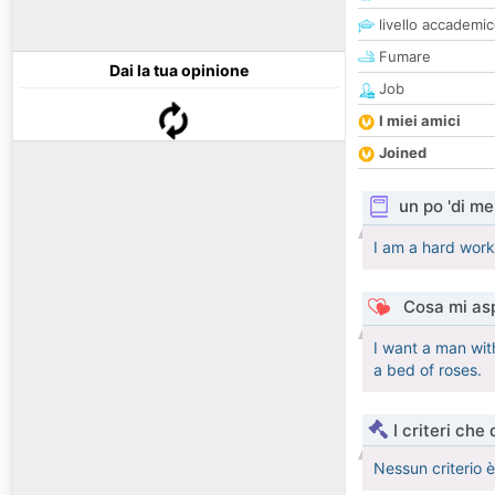
livello accademi
Fumare
Dai la tua opinione
Job
I miei amici
Joined
un po 'di me
I am a hard work
Cosa mi asp
I want a man with
a bed of roses.
I criteri che
Nessun criterio 