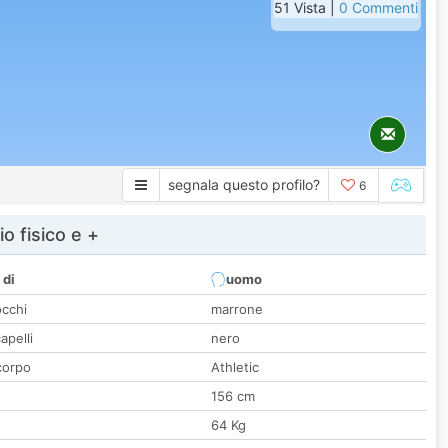
51 Vista |
0 Commenti
segnala questo profilo?
6
io fisico e +
 di
uomo
occhi
marrone
apelli
nero
corpo
Athletic
156 cm
64 Kg