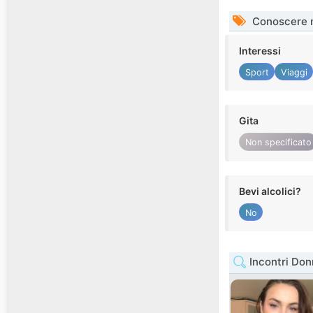
Conoscere 
Interessi
Sport
Viaggi
Gita
Non specificato
Bevi alcolici?
No
Incontri Do