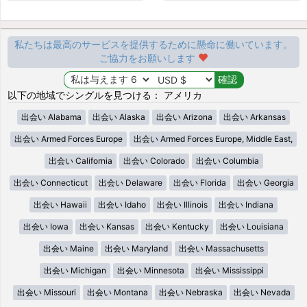
私たちは最高のサービスを提供するために懸命に働いています。
ご協力をお願いします
以下の地域でシングルを見つける： アメリカ
出会い Alabama
出会い Alaska
出会い Arizona
出会い Arkansas
出会い Armed Forces Europe
出会い Armed Forces Europe, Middle East,
出会い California
出会い Colorado
出会い Columbia
出会い Connecticut
出会い Delaware
出会い Florida
出会い Georgia
出会い Hawaii
出会い Idaho
出会い Illinois
出会い Indiana
出会い Iowa
出会い Kansas
出会い Kentucky
出会い Louisiana
出会い Maine
出会い Maryland
出会い Massachusetts
出会い Michigan
出会い Minnesota
出会い Mississippi
出会い Missouri
出会い Montana
出会い Nebraska
出会い Nevada