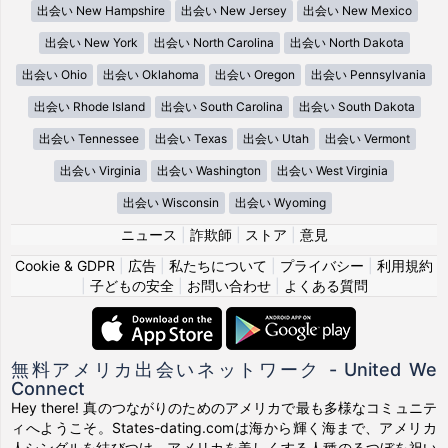
出会い New Hampshire
出会い New Jersey
出会い New Mexico
出会い New York
出会い North Carolina
出会い North Dakota
出会い Ohio
出会い Oklahoma
出会い Oregon
出会い Pennsylvania
出会い Rhode Island
出会い South Carolina
出会い South Dakota
出会い Tennessee
出会い Texas
出会い Utah
出会い Vermont
出会い Virginia
出会い Washington
出会い West Virginia
出会い Wisconsin
出会い Wyoming
ニュース
|
詐欺師
|
ストア
|
意見
Cookie & GDPR
|
広告
|
私たちについて
|
プライバシー
|
利用規約
|
子どもの安全
|
お問い合わせ
|
よくある質問
無料アメリカ出会いネットワーク - United We
Connect
Hey there! 真のつながりのためのアメリカで最も多様なコミュニテ
ィへようこそ。States-dating.comは海から輝く海まで、アメリカ
人シングルを結びつけ、アメリカを美しくする人種のるつぼを祝い