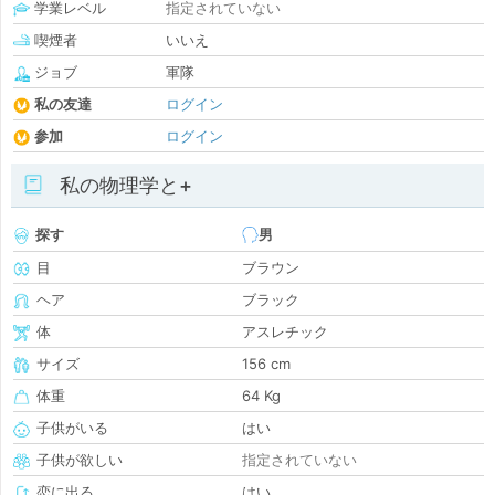
学業レベル
指定されていない
喫煙者
いいえ
ジョブ
軍隊
私の友達
ログイン
参加
ログイン
私の物理学と+
探す
男
目
ブラウン
ヘア
ブラック
体
アスレチック
サイズ
156 cm
体重
64 Kg
子供がいる
はい
子供が欲しい
指定されていない
恋に出る
はい