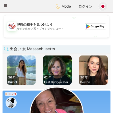
States
Dating
Toggle
Mode
ログイン
navigation
💖
理想の相手を見つけよう
💖
今すぐ出会い系アプリをダウンロード！
💕
💕
出会い 女 Massachusetts
36 年
62 年
30 年
Bristol
East Bridgewater
Boston
0.2/1