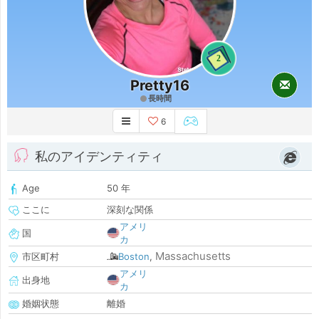
2
Pretty16
長時間
6
私のアイデンティティ
Age
50 年
ここに
深刻な関係
アメリ
国
カ
Massachusetts
市区町村
Boston
,
アメリ
出身地
カ
婚姻状態
離婚