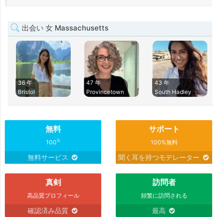
出会い 女 Massachusetts
36 年
47 年
43 年
Bristol
Provincetown
South Hadley
無料
サポート
%
100
100%無料
無料サービス
聞く耳を持つモデレーター
真剣
訪問者
高品質プロフィール
頻繁に訪問される
確認済み品質
最高