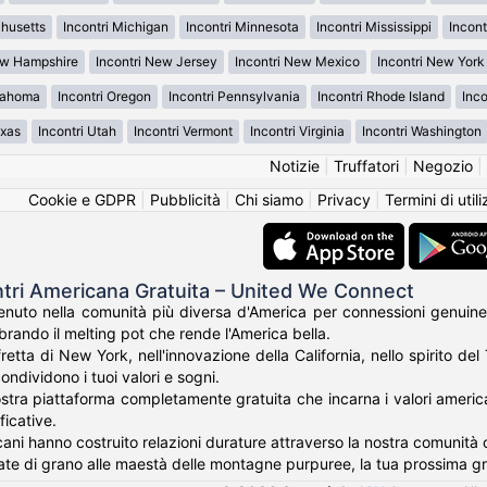
chusetts
Incontri Michigan
Incontri Minnesota
Incontri Mississippi
Incont
ew Hampshire
Incontri New Jersey
Incontri New Mexico
Incontri New York
klahoma
Incontri Oregon
Incontri Pennsylvania
Incontri Rhode Island
Inco
exas
Incontri Utah
Incontri Vermont
Incontri Virginia
Incontri Washington
Notizie
|
Truffatori
|
Negozio
|
Cookie e GDPR
|
Pubblicità
|
Chi siamo
|
Privacy
|
Termini di util
ntri Americana Gratuita – United We Connect
nuto nella comunità più diversa d'America per connessioni genuine
rando il melting pot che rende l'America bella.
fretta di New York, nell'innovazione della California, nello spirito de
ondividono i tuoi valori e sogni.
tra piattaforma completamente gratuita che incarna i valori americani 
ficative.
cani hanno costruito relazioni durature attraverso la nostra comunità c
te di grano alle maestà delle montagne purpuree, la tua prossima g