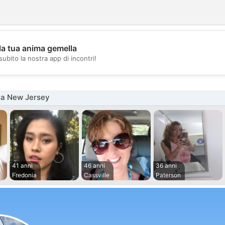
la tua anima gemella
💖
subito la nostra app di incontri!
💕
na New Jersey
41 anni
46 anni
36 anni
Fredonia
Cassville
Paterson