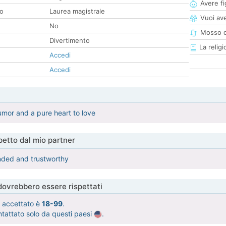
Avere fig
co
Laurea magistrale
Vuoi ave
No
Mosso d
Divertimento
La religi
Accedi
Accedi
mor and a pure heart to love
etto dal mio partner
nded and trustworthy
 dovrebbero essere rispettati
tà accettato è
18-99
.
ntattato solo da questi paesi
.