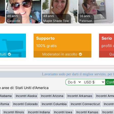
46 anni
48 anni
36 anni
Cassville
Maple Shade Tow
Paterson
Supporto
Serio
100% gratis
profili 
tuiti
Moderatori in ascolto
Qu
Lavoriamo sodo per darti il miglior servizio, per 
e aree di: Stati Uniti d'America
 Alabama
Incontri Alaska
Incontri Arizona
Incontri Arkansas
Incontri Ar
ifornia
Incontri Colorado
Incontri Columbia
Incontri Connecticut
Incont
Incontri Illinois
Incontri Indiana
Incontri Iowa
Incontri Kansas
Incontr