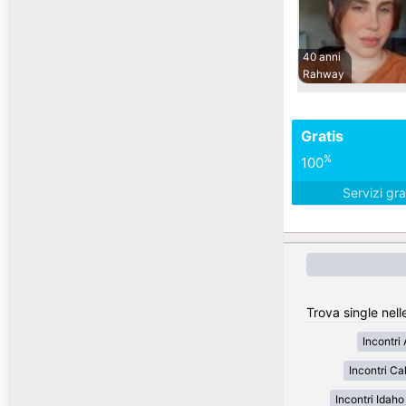
40 anni
Rahway
Gratis
%
100
Servizi gra
Trova single nell
Incontri
Incontri Cal
Incontri Idaho