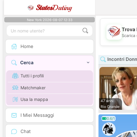
States
Dating
New York 2026-08-07 12:33
Trova 
Scarica 
Home
Incontri Don
Cerca
Tutti i profili
Matchmaker
Usa la mappa
47 anni
Rio Grande
I Miei Messaggi
0.6/1
Chat