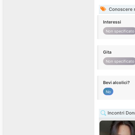
Conoscere 
Interessi
Non specificato
Gita
Non specificato
Bevi alcolici?
No
Incontri Do