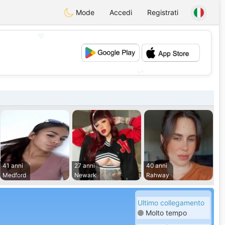
Mode
Accedi
Registrati
💖
💕
41 anni
27 anni
40 anni
Medford
Newark
Rahway
Ultimo collegamento
Molto tempo