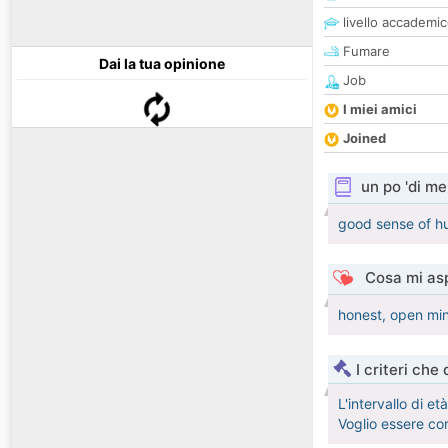
livello accademi
Fumare
Dai la tua opinione
Job
I miei amici
Joined
un po 'di me
good sense of hu
Cosa mi asp
honest, open mi
I criteri che
L'intervallo di e
Voglio essere co