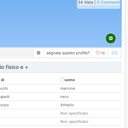
34 Vista |
0 Commenti
segnala questo profilo?
10
io fisico e +
 di
uomo
occhi
marrone
apelli
nero
corpo
Athletic
Non specificato
Non specificato