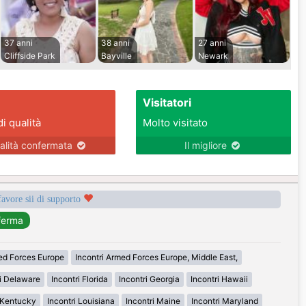
37 anni
38 anni
27 anni
Cliffside Park
Bayville
Newark
Visitatori
di qualità
Molto visitato
alità confermata
Il migliore
favore sii di supporto
med Forces Europe
Incontri Armed Forces Europe, Middle East,
ri Delaware
Incontri Florida
Incontri Georgia
Incontri Hawaii
i Kentucky
Incontri Louisiana
Incontri Maine
Incontri Maryland