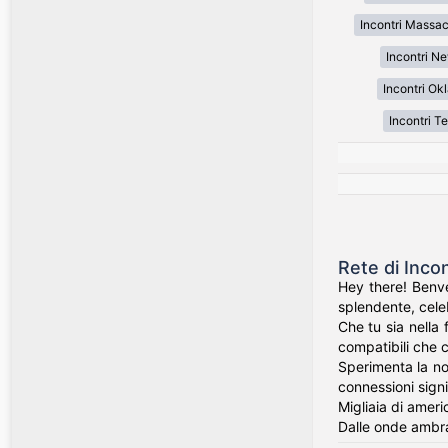
Incontri Massa
Incontri N
Incontri O
Incontri T
Rete di Inco
Hey there! Benve
splendente, celeb
Che tu sia nella 
compatibili che c
Sperimenta la nos
connessioni signi
Migliaia di ameri
Dalle onde ambra