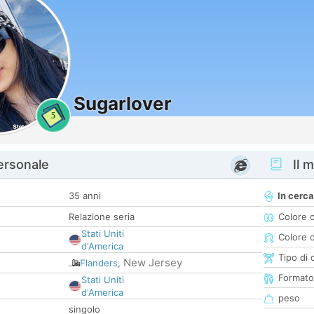
Sugarlover
5
personale
Il m
35 anni
In cerca
Relazione seria
Colore 
Stati Uniti
Colore c
d'America
Tipo di 
New Jersey
Flanders
,
Formato
Stati Uniti
d'America
peso
singolo