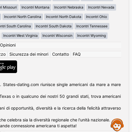
ri Missouri
Incontri Montana
Incontri Nebraska
Incontri Nevada
Incontri North Carolina
Incontri North Dakota
Incontri Ohio
ntri South Carolina
Incontri South Dakota
Incontri Tennessee
Incontri West Virginia
Incontri Wisconsin
Incontri Wyoming
Opinioni
izzo
|
Sicurezza dei minori
|
Contatto
|
FAQ
. States-dating.com riunisce single americani da mare a mare
l Texas o in qualcuno dei nostri 50 grandi stati, trova americani
di opportunità, diversità e la ricerca della felicità attraverso
he celebra sia la diversità regionale che l'unità nazionale.
Assistance
rande connessione americana ti aspetta!