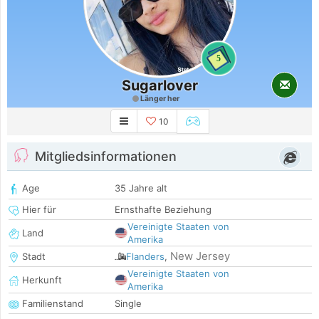
5
Sugarlover
Länger her
10
Mitgliedsinformationen
Age
35 Jahre alt
Hier für
Ernsthafte Beziehung
Vereinigte Staaten von
Land
Amerika
New Jersey
Stadt
Flanders
,
Vereinigte Staaten von
Herkunft
Amerika
Familienstand
Single