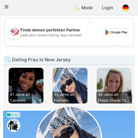
States
Dating
Toggle
Mode
Login
navigation
💖
Finde deinen perfekten Partner
💖
Lade jetzt unsere Dating-App herunter!
💕
💕
Dating Frau in New Jersey
41 Jahre alt
35 Jahre alt
48 Jahre alt
Cassville
Flanders
Maple Shade Townsh
0.6/1