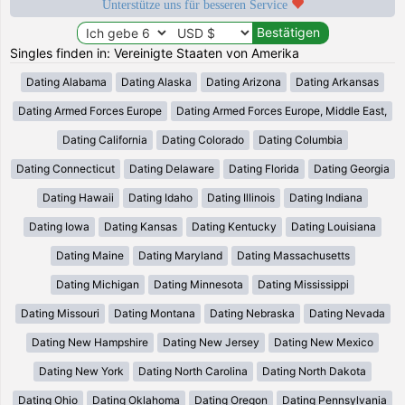
Unterstütze uns für besseren Service
Singles finden in: Vereinigte Staaten von Amerika
Dating Alabama
Dating Alaska
Dating Arizona
Dating Arkansas
Dating Armed Forces Europe
Dating Armed Forces Europe, Middle East,
Dating California
Dating Colorado
Dating Columbia
Dating Connecticut
Dating Delaware
Dating Florida
Dating Georgia
Dating Hawaii
Dating Idaho
Dating Illinois
Dating Indiana
Dating Iowa
Dating Kansas
Dating Kentucky
Dating Louisiana
Dating Maine
Dating Maryland
Dating Massachusetts
Dating Michigan
Dating Minnesota
Dating Mississippi
Dating Missouri
Dating Montana
Dating Nebraska
Dating Nevada
Dating New Hampshire
Dating New Jersey
Dating New Mexico
Dating New York
Dating North Carolina
Dating North Dakota
Dating Ohio
Dating Oklahoma
Dating Oregon
Dating Pennsylvania