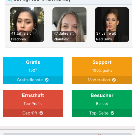
41 Jahre alt
47 Jahre alt
37 Jahre alt
Fredonia
Plainfield
Red Bank
Gratis
Support
%
100
100% gratis
Gratisdienste
Moderation
Ernsthaft
Besucher
Top-Profile
Beliebt
Geprüft
Top-Seite