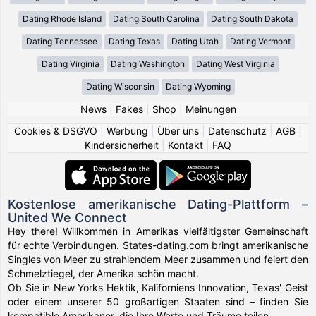
Dating Rhode Island
Dating South Carolina
Dating South Dakota
Dating Tennessee
Dating Texas
Dating Utah
Dating Vermont
Dating Virginia
Dating Washington
Dating West Virginia
Dating Wisconsin
Dating Wyoming
News
|
Fakes
|
Shop
|
Meinungen
Cookies & DSGVO
|
Werbung
|
Über uns
|
Datenschutz
|
AGB
|
Kindersicherheit
|
Kontakt
|
FAQ
Kostenlose amerikanische Dating-Plattform –
United We Connect
Hey there! Willkommen in Amerikas vielfältigster Gemeinschaft
für echte Verbindungen. States-dating.com bringt amerikanische
Singles von Meer zu strahlendem Meer zusammen und feiert den
Schmelztiegel, der Amerika schön macht.
Ob Sie in New Yorks Hektik, Kaliforniens Innovation, Texas' Geist
oder einem unserer 50 großartigen Staaten sind – finden Sie
kompatible Amerikaner, die Ihre Werte und Träume teilen.