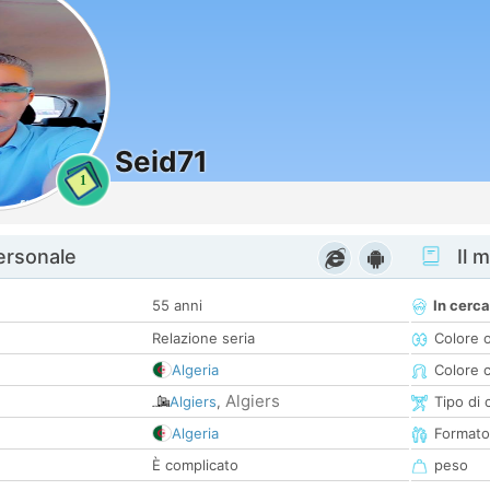
Seid71
1
personale
Il m
55 anni
In cerca
Relazione seria
Colore 
Algeria
Colore c
Algiers
Algiers
,
Tipo di 
Algeria
Formato
È complicato
peso