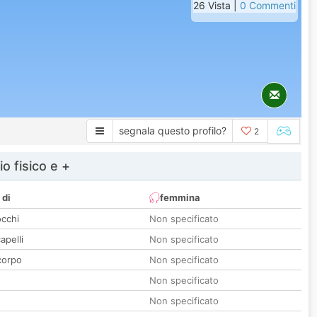
26 Vista |
0 Commenti
segnala questo profilo?
2
io fisico e +
 di
femmina
occhi
Non specificato
apelli
Non specificato
corpo
Non specificato
Non specificato
Non specificato