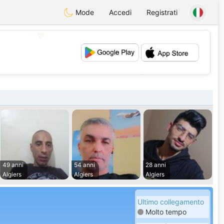
Mode
Accedi
Registrati
💖
💕
49 anni
54 anni
28 anni
Algiers
Algiers
Algiers
Ultimo collegamento
Molto tempo