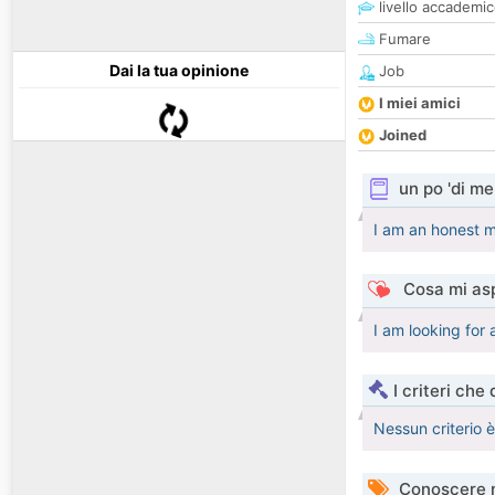
livello accademi
Fumare
Dai la tua opinione
Job
I miei amici
Joined
un po 'di me
I am an honest m
Cosa mi asp
I am looking for
I criteri che
Nessun criterio 
Conoscere 