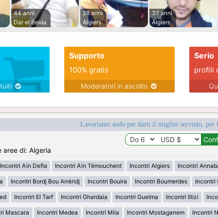
44 anni
28 anni
37 anni
Dar el Beida
Algiers
Algiers
Supporto
Serio
100% gratis
profili 
tuiti
Moderatori in ascolto
Qu
Lavoriamo sodo per darti il miglior servizio, per 
e aree di: Algeria
Incontri Aïn Defla
Incontri Aïn Témouchent
Incontri Algiers
Incontri Annab
da
Incontri Bordj Bou Arréridj
Incontri Bouira
Incontri Boumerdes
Incontri
ued
Incontri El Tarf
Incontri Ghardaia
Incontri Guelma
Incontri Illizi
Inco
tri Mascara
Incontri Medea
Incontri Mila
Incontri Mostaganem
Incontri