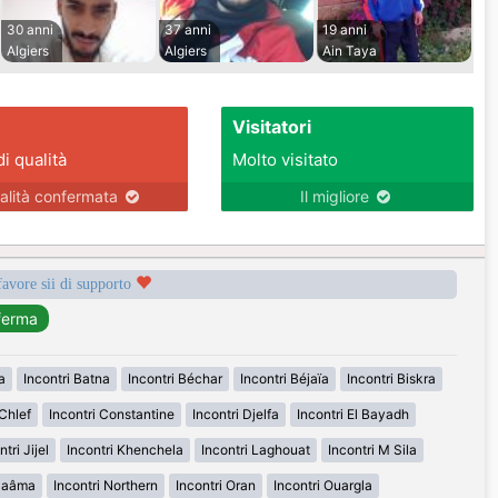
30 anni
37 anni
19 anni
Algiers
Algiers
Ain Taya
Visitatori
di qualità
Molto visitato
alità confermata
Il migliore
favore sii di supporto
a
Incontri Batna
Incontri Béchar
Incontri Béjaïa
Incontri Biskra
 Chlef
Incontri Constantine
Incontri Djelfa
Incontri El Bayadh
ntri Jijel
Incontri Khenchela
Incontri Laghouat
Incontri M Sila
 Naâma
Incontri Northern
Incontri Oran
Incontri Ouargla