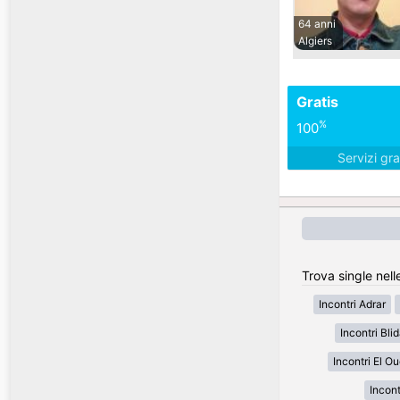
64 anni
Algiers
Gratis
%
100
Servizi gra
Trova single nell
Incontri Adrar
Incontri Bli
Incontri El O
Incon