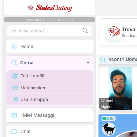
States
Dating
New York 2026-08-08 09:38
Trova 
Scarica 
Home
Incontri Uomo
Cerca
Tutti i profili
Matchmaker
Usa la mappa
27 anni
Algiers
I Miei Messaggi
0.9/1
Chat