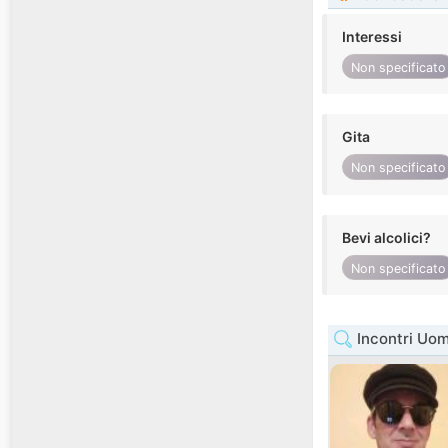
Interessi
Non specificato
Gita
Non specificato
Bevi alcolici?
Non specificato
Incontri Uom