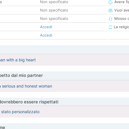
co
Non specificato
Avere fig
Non specificato
Vuoi ave
Non specificato
Mosso d
Accedi
La religi
Accedi
an with a big heart
etto dal mio partner
 a serious and honest woman
 dovrebbero essere rispettati
è stato personalizzato
me