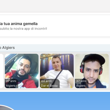
la tua anima gemella
💖
subito la nostra app di incontri!
💕
 Algiers
37 anni
44 anni
37 anni
Algiers
Dar el Beida
Algiers