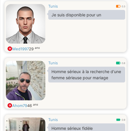
Tunis
0.3
Je suis disponible pour un
ans
Med1997
29
Tunis
0.8
Homme sérieux à la recherche d'une
femme sérieuse pour mariage
ans
Ahom79
46
Tunis
0.9
Homme sérieux fidèle