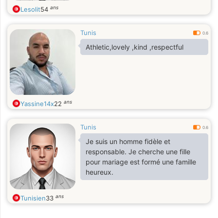
ans
Lesolit
54
Tunis
0.6
Athletic,lovely ,kind ,respectful
ans
Yassine14x
22
Tunis
0.6
Je suis un homme fidèle et
responsable. Je cherche une fille
pour mariage est formé une famille
heureux.
ans
Tunisien
33