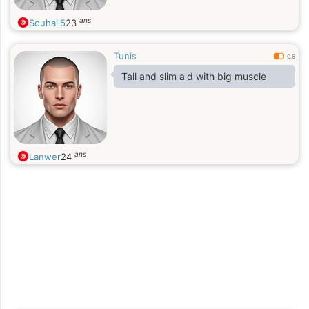
ans
Souhail5
23
Tunis
0.6
Tall and slim a'd with big muscle
ans
Lanwer
24