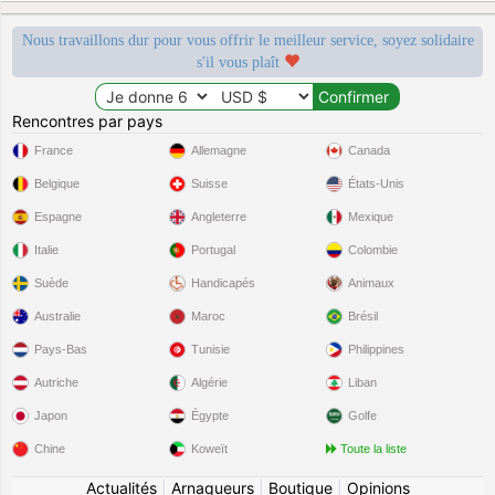
Nous travaillons dur pour vous offrir le meilleur service, soyez solidaire
s'il vous plaît
Rencontres par pays
France
Allemagne
Canada
Belgique
Suisse
États-Unis
Espagne
Angleterre
Mexique
Italie
Portugal
Colombie
Suède
Handicapés
Animaux
Australie
Maroc
Brésil
Pays-Bas
Tunisie
Philippines
Autriche
Algérie
Liban
Japon
Égypte
Golfe
Chine
Koweït
Toute la liste
Actualités
|
Arnaqueurs
|
Boutique
|
Opinions