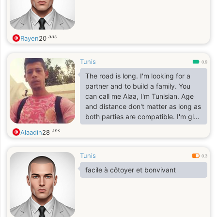
ans
Rayen
20
Tunis
0.9
The road is long. I'm looking for a
partner and to build a family. You
can call me Alaa, I'm Tunisian. Age
and distance don't matter as long as
both parties are compatible. I'm glad
you're here.
ans
Alaadin
28
Tunis
0.3
facile à côtoyer et bonvivant