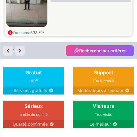
ans
Oussama6
38
1
Recherche par critères
Gratuit
Support
%
100
100% gratuit
Services gratuits
Modérateurs à l'écoute
Sérieux
Visiteurs
profils de qualité
Très visité
Qualité confirmée
Le meilleur