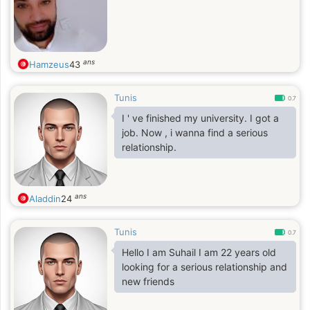
ans
Hamzeus
43
Tunis
0.7
I ' ve finished my university. I got a
job. Now , i wanna find a serious
relationship.
ans
Aladdin
24
Tunis
0.7
Hello I am Suhail I am 22 years old
looking for a serious relationship and
new friends