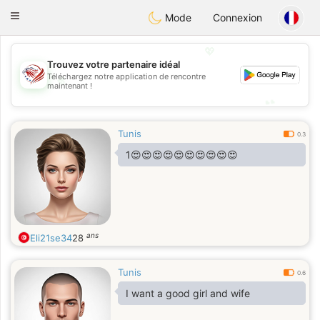
States
Dating
Toggle
Mode
Connexion
navigation
💖
Trouvez votre partenaire idéal
Téléchargez notre application de rencontre
💖
maintenant !
💕
💕
Tunis
0.3
1😍😍😍😍😍😍😍😍😍😍
ans
Eli21se34
28
Tunis
0.6
I want a good girl and wife