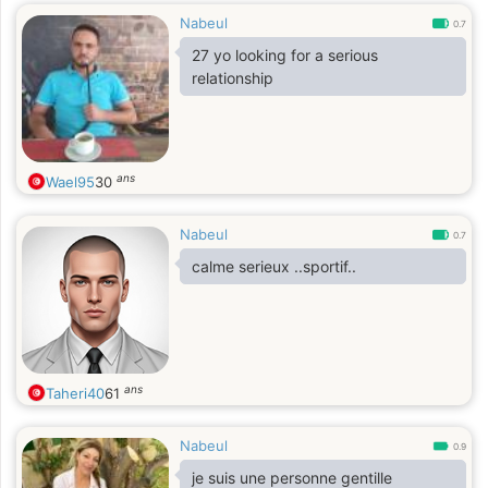
Nabeul
0.7
27 yo looking for a serious
relationship
ans
Wael95
30
Nabeul
0.7
calme serieux ..sportif..
ans
Taheri40
61
Nabeul
0.9
je suis une personne gentille