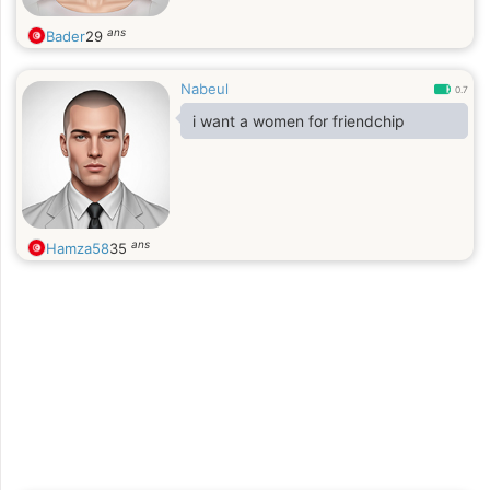
ans
Bader
29
Nabeul
0.7
i want a women for friendchip
ans
Hamza58
35