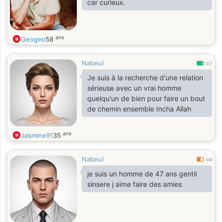
car curieux.
ans
Geogeo
58
Nabeul
0.7
Je suis à la recherche d'une relation
sérieuse avec un vrai homme
quelqu'un de bien pour faire un bout
de chemin ensemble Incha Allah
ans
Jasmine91
35
Nabeul
0.6
je suis un homme de 47 ans gentil
sinsere j aime faire des amies