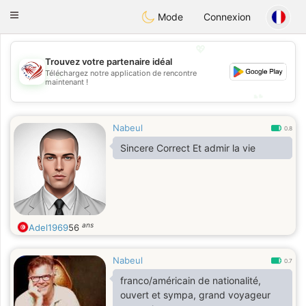
States
Dating
Toggle
Mode
Connexion
navigation
💖
Trouvez votre partenaire idéal
💖
Téléchargez notre application de rencontre
maintenant !
💕
💕
Nabeul
0.8
Sincere Correct Et admir la vie
ans
Adel1969
56
Nabeul
0.7
franco/américain de nationalité,
ouvert et sympa, grand voyageur