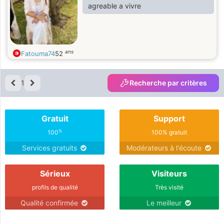
agreable a vivre
ans
Fatouma74
52
1
Recherche par critères
Gratuit
Support
%
100
100% gratuit
Services gratuits
Modérateurs à l'écoute
Sérieux
Visiteurs
profils de qualité
Très visité
Qualité confirmée
Le meilleur