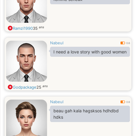
ans
Ramzi1990
35
Nabeul
0.6
I need a love story with good women
ans
Godpackage
25
Nabeul
0.6
beau gah kala hagsksos hdhdbd
hdks