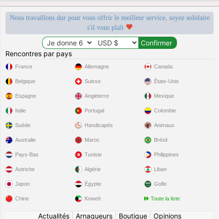
Nous travaillons dur pour vous offrir le meilleur service, soyez solidaire
s'il vous plaît
Rencontres par pays
France
Allemagne
Canada
Belgique
Suisse
États-Unis
Espagne
Angleterre
Mexique
Italie
Portugal
Colombie
Suède
Handicapés
Animaux
Australie
Maroc
Brésil
Pays-Bas
Tunisie
Philippines
Autriche
Algérie
Liban
Japon
Égypte
Golfe
Chine
Koweït
Toute la liste
Actualités
|
Arnaqueurs
|
Boutique
|
Opinions