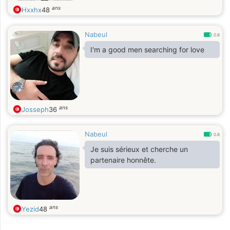
ans
Hxxhx
48
Nabeul
0.8
I'm a good men searching for love
ans
Josseph
36
Nabeul
0.8
Je suis sérieux et cherche un
partenaire honnête.
ans
Yezid
48