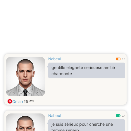
Nabeul
0.6
gentille elegante serieuese amitié
charmonte
ans
Omarr
25
Nabeul
0.7
je suis sérieux pour cherche une
femme sérieux