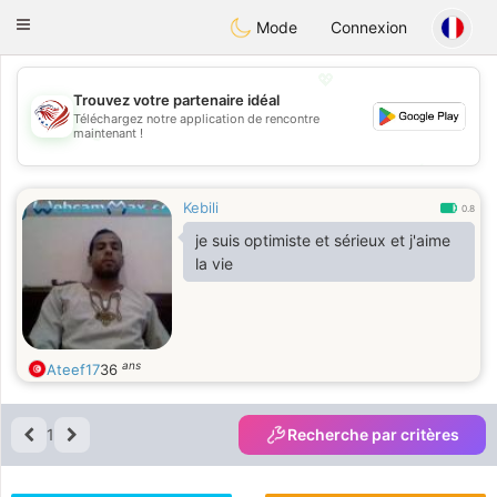
States
Dating
Toggle
Mode
Connexion
navigation
💖
Trouvez votre partenaire idéal
Téléchargez notre application de rencontre
💖
maintenant !
💕
💕
Kebili
0.8
je suis optimiste et sérieux et j'aime
la vie
ans
Ateef17
36
1
Recherche par critères