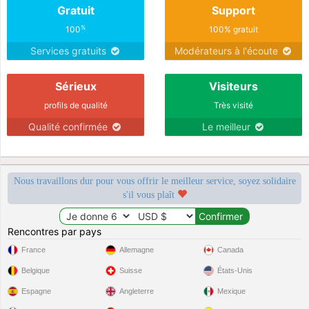
Gratuit
Support
%
100
100% gratuit
Services gratuits
Modérateurs à l'écoute
Sérieux
Visiteurs
profils de qualité
Très visité
Qualité confirmée
Le meilleur
Nous travaillons dur pour vous offrir le meilleur service, soyez solidaire
s'il vous plaît
Rencontres par pays
France
Allemagne
Canada
Belgique
Suisse
États-Unis
Espagne
Angleterre
Mexique