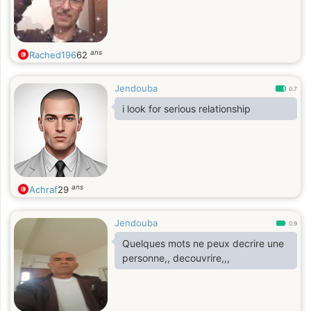
ans
Rached196
62
Jendouba
0.7
i look for serious relationship
ans
Achraf
29
Jendouba
0.9
Quelques mots ne peux decrire une
personne,, decouvrire,,,