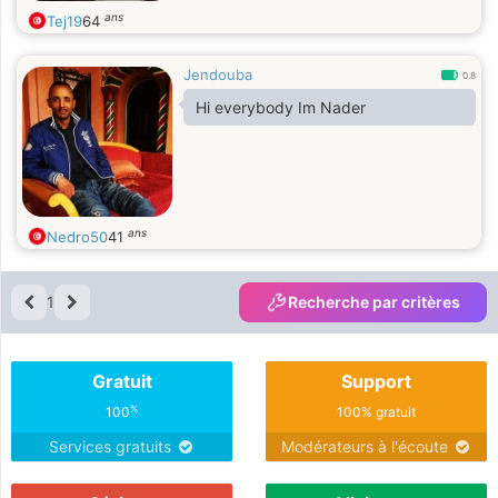
ans
Tej19
64
Jendouba
0.8
Hi everybody Im Nader
ans
Nedro50
41
1
Recherche par critères
Gratuit
Support
%
100
100% gratuit
Services gratuits
Modérateurs à l'écoute