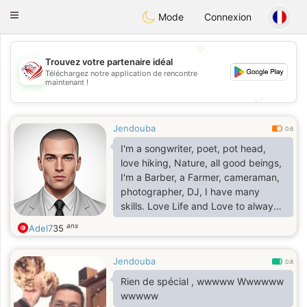
States
Dating
Toggle
Mode
Connexion
navigation
💖
Trouvez votre partenaire idéal
Téléchargez notre application de rencontre
💖
maintenant !
💕
💕
Jendouba
0.6
I'm a songwriter, poet, pot head,
love hiking, Nature, all good beings,
I'm a Barber, a Farmer, cameraman,
photographer, DJ, I have many
skills. Love Life and Love to always
see everyone happy
ans
Adel7
35
Jendouba
0.8
Rien de spécial , wwwww Wwwwww
wwwww