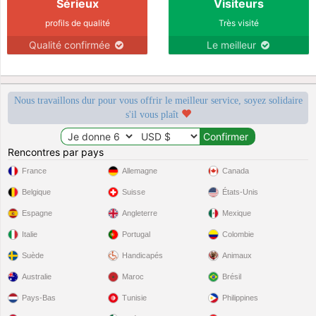
Sérieux
Visiteurs
profils de qualité
Très visité
Qualité confirmée
Le meilleur
Nous travaillons dur pour vous offrir le meilleur service, soyez solidaire
s'il vous plaît
Rencontres par pays
France
Allemagne
Canada
Belgique
Suisse
États-Unis
Espagne
Angleterre
Mexique
Italie
Portugal
Colombie
Suède
Handicapés
Animaux
Australie
Maroc
Brésil
Pays-Bas
Tunisie
Philippines