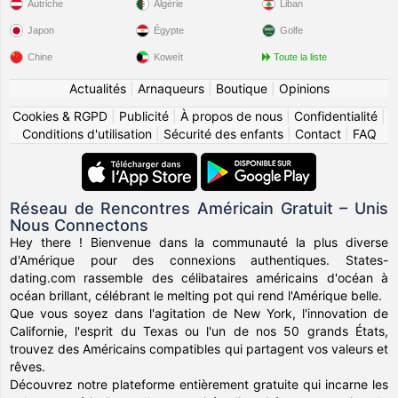
Autriche
Algérie
Liban
Japon
Égypte
Golfe
Chine
Koweït
Toute la liste
Actualités
|
Arnaqueurs
|
Boutique
|
Opinions
Cookies & RGPD
|
Publicité
|
À propos de nous
|
Confidentialité
|
Conditions d'utilisation
|
Sécurité des enfants
|
Contact
|
FAQ
Réseau de Rencontres Américain Gratuit – Unis
Nous Connectons
Hey there ! Bienvenue dans la communauté la plus diverse
d'Amérique pour des connexions authentiques. States-
dating.com rassemble des célibataires américains d'océan à
océan brillant, célébrant le melting pot qui rend l'Amérique belle.
Que vous soyez dans l'agitation de New York, l'innovation de
Californie, l'esprit du Texas ou l'un de nos 50 grands États,
trouvez des Américains compatibles qui partagent vos valeurs et
rêves.
Découvrez notre plateforme entièrement gratuite qui incarne les