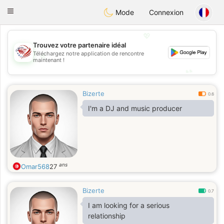
States
Dating
Toggle
Mode
Connexion
navigation
💖
Trouvez votre partenaire idéal
💖
Téléchargez notre application de rencontre
maintenant !
💕
💕
Bizerte
0.6
I'm a DJ and music producer
ans
Omar568
27
Bizerte
0.7
I am looking for a serious
relationship