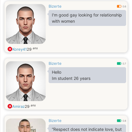
Bizerte
0.6
I'm good gay looking for relationship
with women
ans
Korey41
29
Bizerte
0.7
Hello
Im student 26 years
ans
Amiraz
29
Bizerte
0.8
“Respect does not indicate love, but