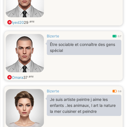
ans
Iyed20
29
Bizerte
0.7
Être sociable et connaître des gens
spécial
ans
Omara
37
Bizerte
0.6
Je suis artiste peintre j aime les
enfants ..les animaux, l art la nature
la mer cuisiner et peindre