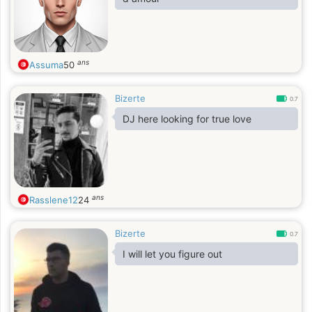
ans
Assuma
50
Bizerte
0.7
DJ here looking for true love
ans
Rasslene12
24
Bizerte
0.7
I will let you figure out