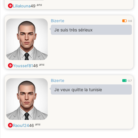
ans
Lilialouna
49
Bizerte
0.6
Je suis très sérieux
ans
Youssef81
46
Bizerte
0.7
Je veux quitte la tunisie
ans
Raouf24
46