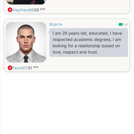
ans
Haythem69
29
Bizerte
0.7
I am 29 years old, educated, I have
respected academic degrees, I am
looking for a relationship based on
love, respect and trust.
ans
Fero007
31