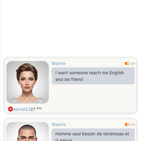
Bizerte
0.6
I want someone teach me English
and be friend
ans
Aicha123
27
Bizerte
0.6
Homme seul besoin de tendresse et
d amour