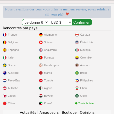
Nous travaillons dur pour vous offrir le meilleur service, soyez solidaire
s'il vous plaît
Rencontres par pays
France
Allemagne
Canada
Belgique
Suisse
États-Unis
Espagne
Angleterre
Mexique
Italie
Portugal
Colombie
Suède
Handicapés
Animaux
Australie
Maroc
Brésil
Pays-Bas
Tunisie
Philippines
Autriche
Algérie
Liban
Japon
Égypte
Golfe
Chine
Koweït
Toute la liste
Actualités
|
Arnaqueurs
|
Boutique
|
Opinions