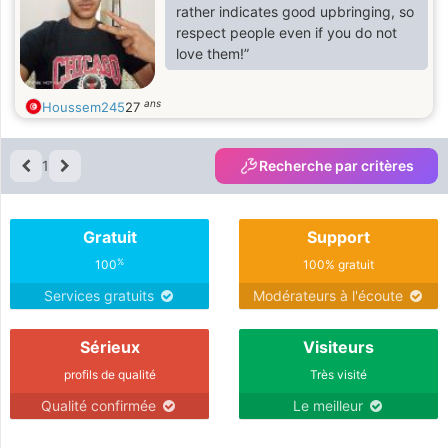
rather indicates good upbringing, so
respect people even if you do not
love them!”
ans
Houssem245
27
1
Recherche par critères
Gratuit
Support
%
100
100% gratuit
Services gratuits
Modérateurs à l'écoute
Sérieux
Visiteurs
profils de qualité
Très visité
Qualité confirmée
Le meilleur