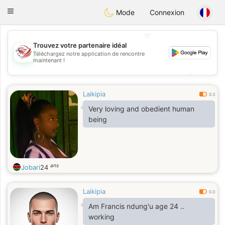
States
Dating
Toggle
Mode
Connexion
navigation
💖
Trouvez votre partenaire idéal
Téléchargez notre application de rencontre
💖
maintenant !
💕
💕
Laikipia
0.3
Very loving and obedient human
being
ans
Jobari
24
Laikipia
0.3
Am Francis ndung'u age 24 ..
working