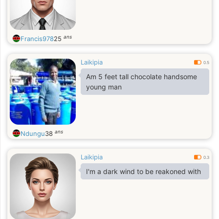
ans
Francis978
25
Laikipia
0.5
Am 5 feet tall chocolate handsome
young man
ans
Ndungu
38
Laikipia
0.3
I'm a dark wind to be reakoned with