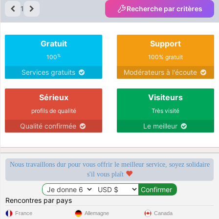
1
Recherche par critères
Gratuit
Support
%
100
100% gratuit
Services gratuits
Modérateurs à l'écoute
Sérieux
Visiteurs
profils de qualité
Très visité
Qualité confirmée
Le meilleur
Nous travaillons dur pour vous offrir le meilleur service, soyez solidaire
s'il vous plaît
Rencontres par pays
France
Allemagne
Canada