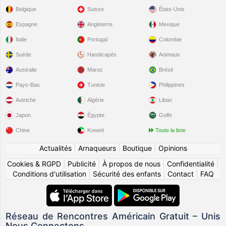
Belgique
Suisse
États-Unis
Espagne
Angleterre
Mexique
Italie
Portugal
Colombie
Suède
Handicapés
Animaux
Australie
Maroc
Brésil
Pays-Bas
Tunisie
Philippines
Autriche
Algérie
Liban
Japon
Égypte
Golfe
Chine
Koweït
Toute la liste
Actualités
|
Arnaqueurs
|
Boutique
|
Opinions
Cookies & RGPD
|
Publicité
|
À propos de nous
|
Confidentialité
|
Conditions d'utilisation
|
Sécurité des enfants
|
Contact
|
FAQ
Réseau de Rencontres Américain Gratuit – Unis
Nous Connectons