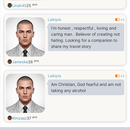
ans
Linah45
25
Laikipia
0.3
I'm honest , respectful , loving and
caring man . Believer of creating not
hating. Looking for a companion to
share my travel story
ans
Jameske
26
Laikipia
0.3
Am Christian, God fearful and am not
taking any alcohol
ans
Kimzaaz
37