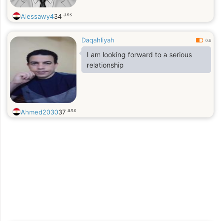
ans
Alessawy4
34
Daqahliyah
0.6
I am looking forward to a serious
relationship
ans
Ahmed2030
37