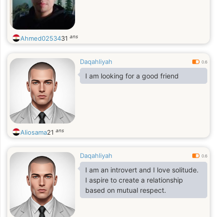
ans
Ahmed02534
31
Daqahliyah
0.6
I am looking for a good friend
ans
Aliosama
21
Daqahliyah
0.6
I am an introvert and I love solitude.
I aspire to create a relationship
based on mutual respect.