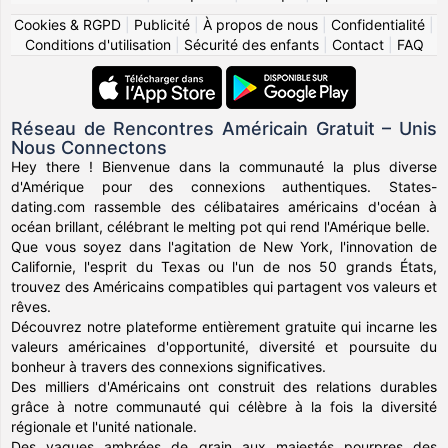
Cookies & RGPD
|
Publicité
|
À propos de nous
|
Confidentialité
|
Conditions d'utilisation
|
Sécurité des enfants
|
Contact
|
FAQ
Réseau de Rencontres Américain Gratuit – Unis
Nous Connectons
Hey there ! Bienvenue dans la communauté la plus diverse
d'Amérique pour des connexions authentiques. States-
dating.com rassemble des célibataires américains d'océan à
océan brillant, célébrant le melting pot qui rend l'Amérique belle.
Que vous soyez dans l'agitation de New York, l'innovation de
Californie, l'esprit du Texas ou l'un de nos 50 grands États,
trouvez des Américains compatibles qui partagent vos valeurs et
rêves.
Découvrez notre plateforme entièrement gratuite qui incarne les
valeurs américaines d'opportunité, diversité et poursuite du
bonheur à travers des connexions significatives.
Des milliers d'Américains ont construit des relations durables
grâce à notre communauté qui célèbre à la fois la diversité
régionale et l'unité nationale.
Des vagues ambrées de grain aux majestés pourpres des