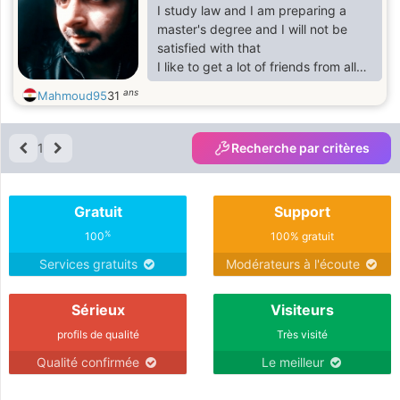
I study law and I am preparing a
master's degree and I will not be
satisfied with that
I like to get a lot of friends from all
over the world. Welcome. I love
ans
Mahmoud95
31
discovering new places.
There are many things you will know
if we become friends
1
Recherche par critères
Gratuit
Support
%
100
100% gratuit
Services gratuits
Modérateurs à l'écoute
Sérieux
Visiteurs
profils de qualité
Très visité
Qualité confirmée
Le meilleur