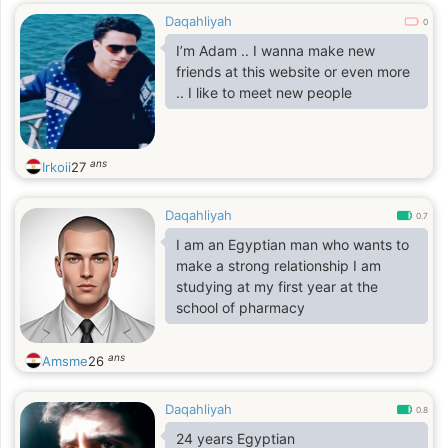
Daqahliyah
0
I’m Adam .. I wanna make new
friends at this website or even more
.. I like to meet new people
ans
Irkoii
27
Daqahliyah
0.7
I am an Egyptian man who wants to
make a strong relationship I am
studying at my first year at the
school of pharmacy
ans
Amsme
26
Daqahliyah
0.8
24 years Egyptian