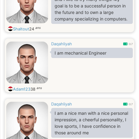
goal is to be a successful person in
the future and to own a large
company specializing in computers.
ans
Shaltout
24
Daqahliyah
0.7
I am mechanical Engineer
ans
Adam123
38
Daqahliyah
0.7
I am a nice man with a nice personal
impression, a cheerful personality, I
love sports, I have confidence in
those around me