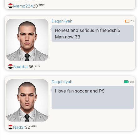
ans
Memo224
20
Daqahliyah
0.1
Honest and serious in friendship
Man now 33
ans
Sauhbai
36
Daqahliyah
0.8
I love fun soccer and PS
ans
Nad3r
32