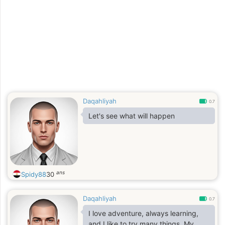
Daqahliyah
0.7
Let's see what will happen
ans
Spidy88
30
Daqahliyah
0.7
I love adventure, always learning,
and I like to try many things. My