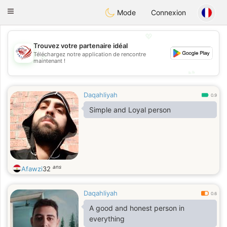
States
Dating
Toggle
Mode
Connexion
navigation
💖
Trouvez votre partenaire idéal
💖
Téléchargez notre application de rencontre
maintenant !
💕
💕
Daqahliyah
0.9
Simple and Loyal person
ans
Afawzi
32
Daqahliyah
0.6
A good and honest person in
everything