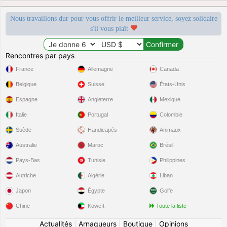
Nous travaillons dur pour vous offrir le meilleur service, soyez solidaire
s'il vous plaît
Rencontres par pays
France
Allemagne
Canada
Belgique
Suisse
États-Unis
Espagne
Angleterre
Mexique
Italie
Portugal
Colombie
Suède
Handicapés
Animaux
Australie
Maroc
Brésil
Pays-Bas
Tunisie
Philippines
Autriche
Algérie
Liban
Japon
Égypte
Golfe
Chine
Koweït
Toute la liste
Actualités
|
Arnaqueurs
|
Boutique
|
Opinions