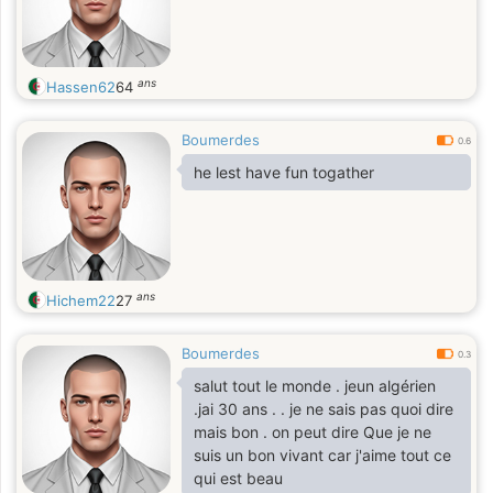
ans
Hassen62
64
Boumerdes
0.6
he lest have fun togather
ans
Hichem22
27
Boumerdes
0.3
salut tout le monde . jeun algérien
.jai 30 ans . . je ne sais pas quoi dire
mais bon . on peut dire Que je ne
suis un bon vivant car j'aime tout ce
qui est beau