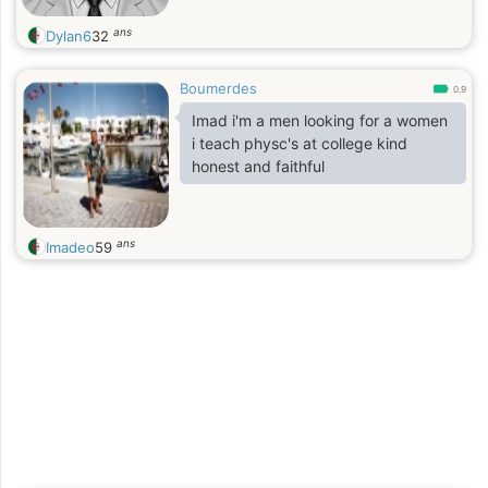
ans
Dylan6
32
Boumerdes
0.9
Imad i'm a men looking for a women
i teach physc's at college kind
honest and faithful
ans
Imadeo
59