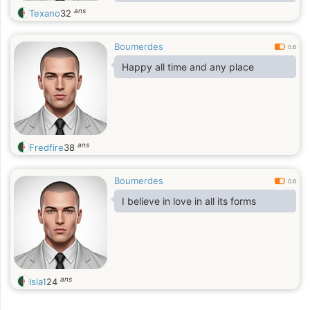
ans
Texano
32
Boumerdes
0.6
Happy all time and any place
ans
Fredfire
38
Boumerdes
0.6
I believe in love in all its forms
ans
Isla1
24