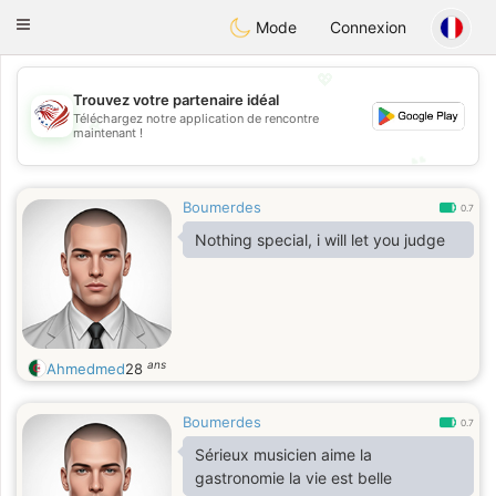
States
Dating
Toggle
Mode
Connexion
navigation
💖
Trouvez votre partenaire idéal
Téléchargez notre application de rencontre
💖
maintenant !
💕
💕
Boumerdes
0.7
Nothing special, i will let you judge
ans
Ahmedmed
28
Boumerdes
0.7
Sérieux musicien aime la
gastronomie la vie est belle