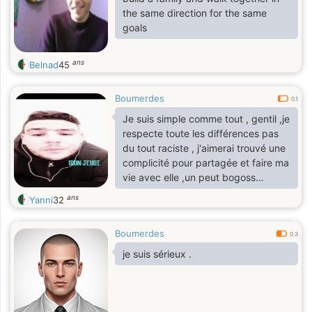
the same direction for the same
goals
ans
Belnad
45
Boumerdes
0.1
Je suis simple comme tout , gentil ,je
respecte toute les différences pas
du tout raciste , j'aimerai trouvé une
complicité pour partagée et faire ma
vie avec elle ,un peut bogoss
,sportif, artiste musiques Kabyles , je
ans
Yanni
32
suis très responsable très sérieux .
Boumerdes
0.3
je suis sérieux .