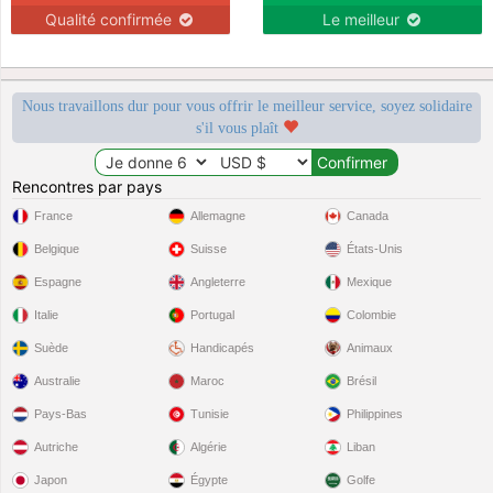
Qualité confirmée
Le meilleur
Nous travaillons dur pour vous offrir le meilleur service, soyez solidaire
s'il vous plaît
Rencontres par pays
France
Allemagne
Canada
Belgique
Suisse
États-Unis
Espagne
Angleterre
Mexique
Italie
Portugal
Colombie
Suède
Handicapés
Animaux
Australie
Maroc
Brésil
Pays-Bas
Tunisie
Philippines
Autriche
Algérie
Liban
Japon
Égypte
Golfe