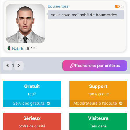
Boumerdes
0.6
salut cava moi nabil de boumerdes
ans
Nabille
46
1
Recherche par critères
Gratuit
Support
%
100
100% gratuit
Services gratuits
Modérateurs à l'écoute
Sérieux
Visiteurs
profils de qualité
Très visité