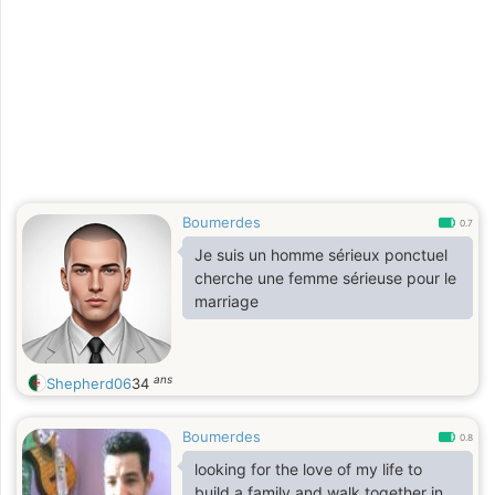
Boumerdes
0.7
Je suis un homme sérieux ponctuel
cherche une femme sérieuse pour le
marriage
ans
Shepherd06
34
Boumerdes
0.8
looking for the love of my life to
build a family and walk together in