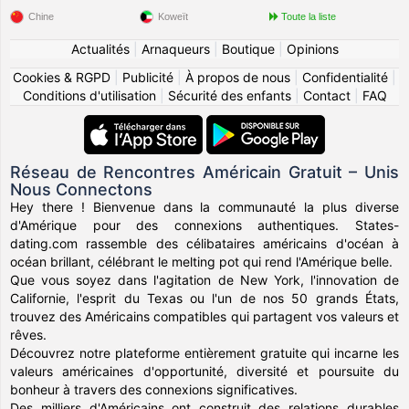
Chine
Koweït
Toute la liste
Actualités
|
Arnaqueurs
|
Boutique
|
Opinions
Cookies & RGPD
|
Publicité
|
À propos de nous
|
Confidentialité
|
Conditions d'utilisation
|
Sécurité des enfants
|
Contact
|
FAQ
Réseau de Rencontres Américain Gratuit – Unis
Nous Connectons
Hey there ! Bienvenue dans la communauté la plus diverse
d'Amérique pour des connexions authentiques. States-
dating.com rassemble des célibataires américains d'océan à
océan brillant, célébrant le melting pot qui rend l'Amérique belle.
Que vous soyez dans l'agitation de New York, l'innovation de
Californie, l'esprit du Texas ou l'un de nos 50 grands États,
trouvez des Américains compatibles qui partagent vos valeurs et
rêves.
Découvrez notre plateforme entièrement gratuite qui incarne les
valeurs américaines d'opportunité, diversité et poursuite du
bonheur à travers des connexions significatives.
Des milliers d'Américains ont construit des relations durables