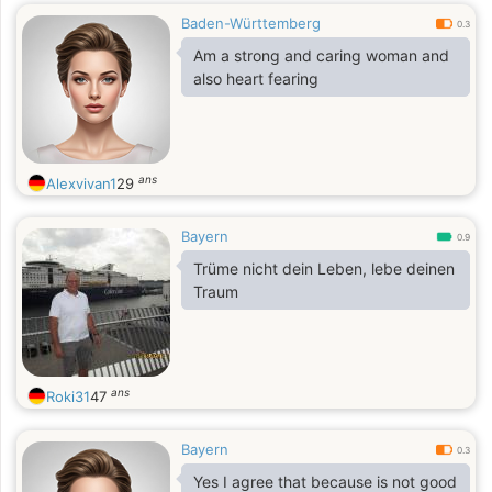
Baden-Württemberg
0.3
Am a strong and caring woman and
also heart fearing
ans
Alexvivan1
29
Bayern
0.9
Trüme nicht dein Leben, lebe deinen
Traum
ans
Roki31
47
Bayern
0.3
Yes I agree that because is not good