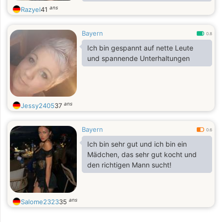
who needs his "structures". I'm also
ans
Razyel
41
a bit of a nerdy. If you want to get to
know me, just write to me.
Bayern
0.8
Ich bin gespannt auf nette Leute
und spannende Unterhaltungen
ans
Jessy2405
37
Bayern
0.6
Ich bin sehr gut und ich bin ein
Mädchen, das sehr gut kocht und
den richtigen Mann sucht!
ans
Salome2323
35