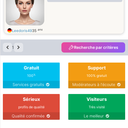
ans
Leedoris49
35
1
Recherche par critères
Gratuit
Support
%
100
100% gratuit
Services gratuits
Modérateurs à l'écoute
Sérieux
Visiteurs
profils de qualité
Très visité
Qualité confirmée
Le meilleur