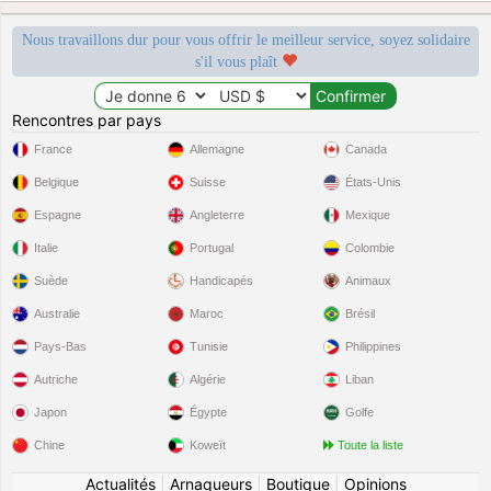
Nous travaillons dur pour vous offrir le meilleur service, soyez solidaire
s'il vous plaît
Rencontres par pays
France
Allemagne
Canada
Belgique
Suisse
États-Unis
Espagne
Angleterre
Mexique
Italie
Portugal
Colombie
Suède
Handicapés
Animaux
Australie
Maroc
Brésil
Pays-Bas
Tunisie
Philippines
Autriche
Algérie
Liban
Japon
Égypte
Golfe
Chine
Koweït
Toute la liste
Actualités
|
Arnaqueurs
|
Boutique
|
Opinions