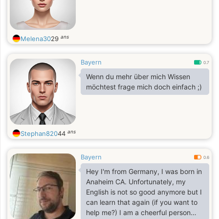
ans
Melena30
29
Bayern
0.7
Wenn du mehr über mich Wissen
möchtest frage mich doch einfach ;)
ans
Stephan820
44
Bayern
0.6
Hey I'm from Germany, I was born in
Anaheim CA. Unfortunately, my
English is not so good anymore but I
can learn that again (if you want to
help me?) I am a cheerful person