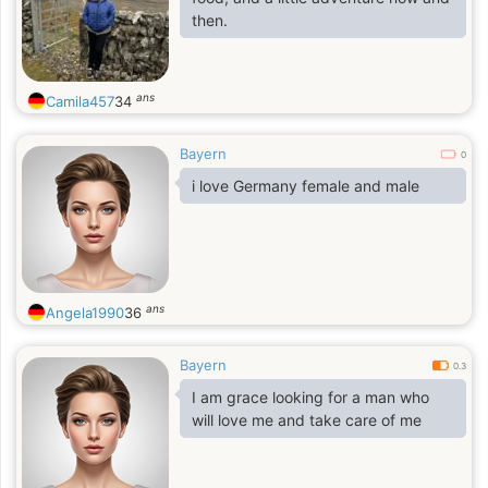
then.
ans
Camila457
34
Bayern
0
i love Germany female and male
ans
Angela1990
36
Bayern
0.3
I am grace looking for a man who
will love me and take care of me