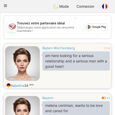
States
Dating
Toggle
Mode
Connexion
navigation
💖
Trouvez votre partenaire idéal
💖
Téléchargez notre application de rencontre
maintenant !
💕
💕
Baden-Württemberg
0
am here looking for a serious
relationship and a serious man with a
good heart
ans
Babelina
34
Bayern
0.3
melena centman, wants to be love
and cared for