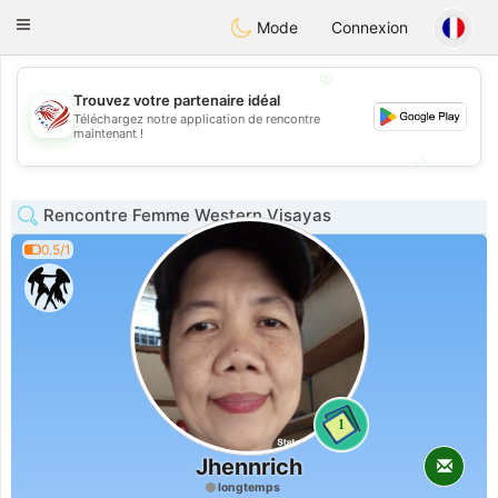
States
Dating
Toggle
Mode
Connexion
navigation
💖
Trouvez votre partenaire idéal
Téléchargez notre application de rencontre
💖
maintenant !
💕
💕
Rencontre Femme Western Visayas
0.5/1
1
Jhennrich
longtemps