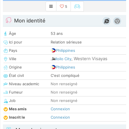
5
Mon identité
Âge
53 ans
Ici pour
Relation sérieuse
Pays
Philippines
Western Visayas
Ville
Iloilo City
,
Origine
Philippines
État civil
C'est compliqué
Niveau academic
Non renseigné
Fumeur
Non renseigné
Job
Non renseigné
Mes amis
Connexion
Inscrit le
Connexion