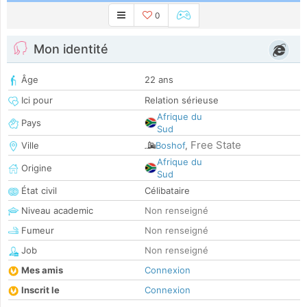
0
Mon identité
Âge
22 ans
Ici pour
Relation sérieuse
Afrique du
Pays
Sud
Free State
Ville
Boshof
,
Afrique du
Origine
Sud
État civil
Célibataire
Niveau academic
Non renseigné
Fumeur
Non renseigné
Job
Non renseigné
Mes amis
Connexion
Inscrit le
Connexion