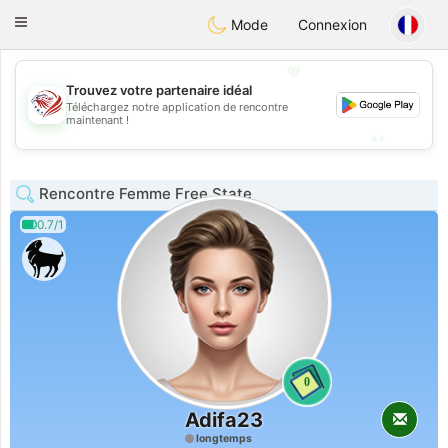
States
Dating
Toggle
Mode
Connexion
navigation
💖
Trouvez votre partenaire idéal
💖
Téléchargez notre application de rencontre
maintenant !
💕
💕
Rencontre Femme Free State
0.7/1
0
Adifa23
longtemps