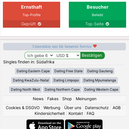
Ernsthaft
Besucher
Top-Profile
Beliebt
Geprüft
Top-Seite
Unterstütze uns für besseren Service
Singles finden in: Südafrika
Dating Eastern Cape
Dating Free State
Dating Gauteng
Dating KwaZulu-Natal
Dating Limpopo
Dating Mpumalanga
Dating North West
Dating Northern Cape
Dating Western Cape
News
|
Fakes
|
Shop
|
Meinungen
Cookies & DSGVO
|
Werbung
|
Über uns
|
Datenschutz
|
AGB
|
Kindersicherheit
|
Kontakt
|
FAQ