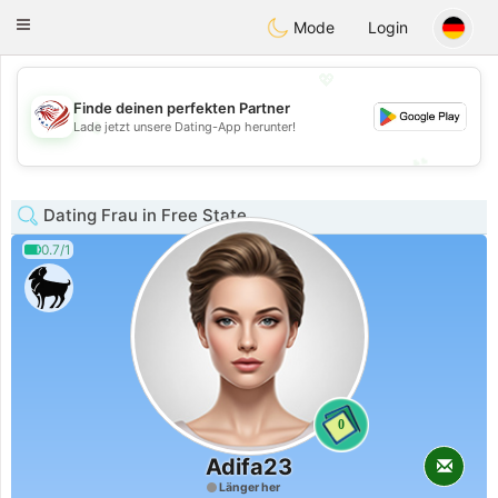
States
Dating
Toggle
Mode
Login
navigation
💖
Finde deinen perfekten Partner
💖
Lade jetzt unsere Dating-App herunter!
💕
💕
Dating Frau in Free State
0.7/1
0
Adifa23
Länger her