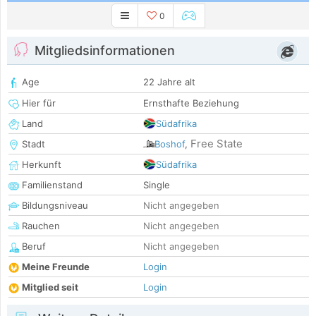
0
Mitgliedsinformationen
Age
22 Jahre alt
Hier für
Ernsthafte Beziehung
Land
Südafrika
Free State
Stadt
Boshof
,
Herkunft
Südafrika
Familienstand
Single
Bildungsniveau
Nicht angegeben
Rauchen
Nicht angegeben
Beruf
Nicht angegeben
Meine Freunde
Login
Mitglied seit
Login