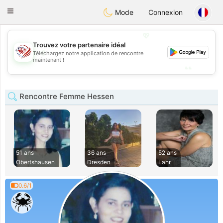
States
Dating
Toggle
Mode
Connexion
navigation
💖
Trouvez votre partenaire idéal
💖
Téléchargez notre application de rencontre
maintenant !
💕
💕
Rencontre Femme Hessen
51 ans
36 ans
52 ans
Obertshausen
Dresden
Lahr
0.6/1