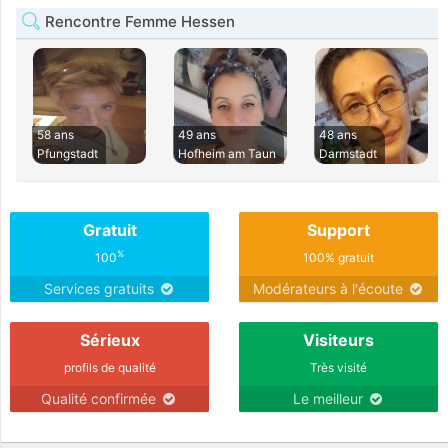
Rencontre Femme Hessen
58 ans
49 ans
48 ans
Pfungstadt
Hofheim am Taun
Darmstadt
Gratuit
Support
%
100
100% gratuit
Services gratuits
Modérateurs à l'écoute
Sérieux
Visiteurs
profils de qualité
Très visité
Qualité confirmée
Le meilleur