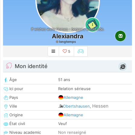
1
If wishes were Horses - beggars would ride.
Alexiandra
longtemps
5
Mon identité
Âge
51 ans
Ici pour
Relation sérieuse
Pays
Allemagne
Hessen
Ville
Obertshausen
,
Origine
Allemagne
État civil
Veuf
Niveau academic
Non renseigné