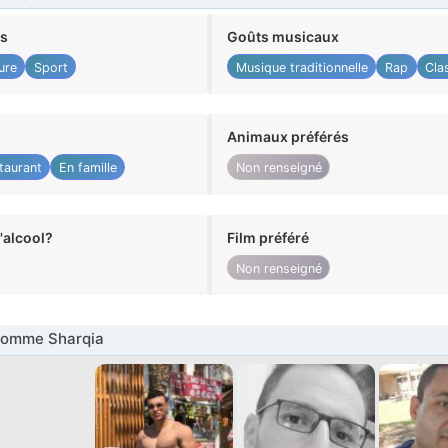
ts
Goûts musicaux
ure
Sport
Musique traditionnelle
Rap
Cla
Animaux préférés
taurant
En famille
Non renseigné
alcool?
Film préféré
Non renseigné
Homme Sharqia