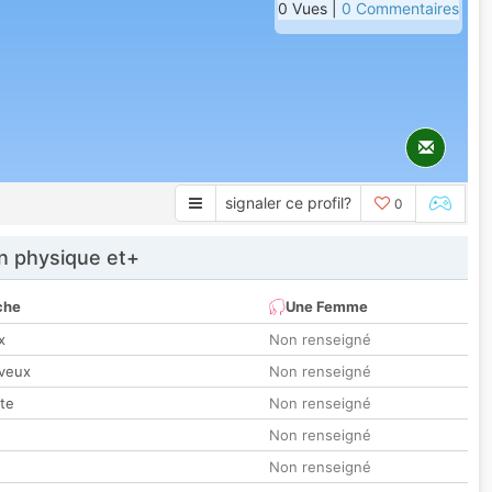
0 Vues |
0 Commentaires
signaler ce profil?
0
 physique et+
che
Une Femme
x
Non renseigné
veux
Non renseigné
tte
Non renseigné
Non renseigné
Non renseigné