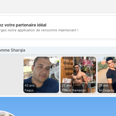
z votre partenaire idéal
💖
rgez notre application de rencontre maintenant !
💕
omme Sharqia
42 ans
23 ans
26 ans
Faqus
10th of Ramadan
Al-Zaqaziq‎