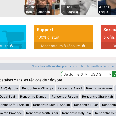
23 ans
39 ans
42 ans
10th of Ramadan
Al-Zaqaziq‎
Faqus
Support
Série
100% gratuit
profils
atuits
Modérateurs à l'écoute
Q
Nous travaillons dur pour vous offrir le meilleur service, 
bataires dans les régions de : égypte
 Al-Qalyubia
Rencontre Al-Sharqia
Rencontre Assiut
Rencontre Aswan
Daqahliyah
Rencontre Dumyat
Rencontre Faiyum
Rencontre Gharbiyah
ontre Kafr El Sheikh
Rencontre Kafr El-Sheikh
Rencontre Luxor
Rencontr
ajran Province
Rencontre North Sinai
Rencontre Qalyubia
Rencontre Qe