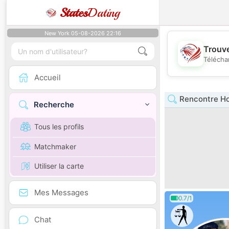
States
Dating
New York 05-08-2026 22:16
Trouve
Télécha
Accueil
Rencontre H
Recherche
Tous les profils
Matchmaker
Utiliser la carte
Mes Messages
0.7/1
Chat