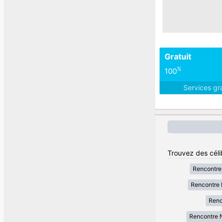
Gratuit
%
100
Services gr
Trouvez des céli
Rencontre
Rencontre 
Renc
Rencontre N