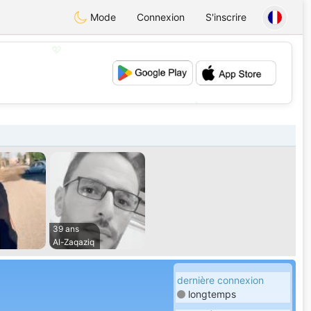
Mode
Connexion
S'inscrire
💖
💕
39 ans
Al-Zaqaziq‎
dernière connexion
longtemps