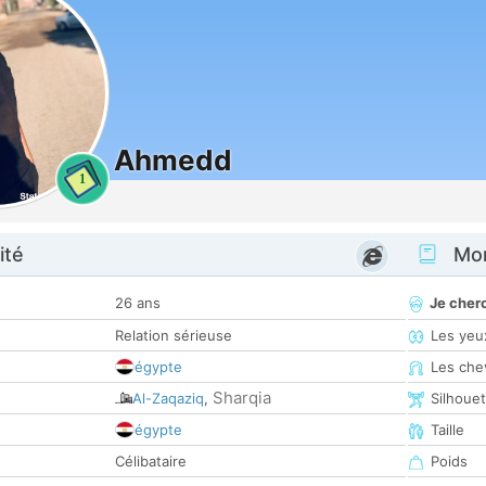
Ahmedd
1
ité
Mon
26 ans
Je cher
Relation sérieuse
Les yeu
égypte
Les che
Sharqia
Al-Zaqaziq‎
,
Silhoue
égypte
Taille
Célibataire
Poids