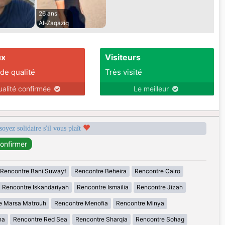
26 ans
Al-Zaqaziq‎
ux
Visiteurs
 de qualité
Très visité
ualité confirmée
Le meilleur
soyez solidaire s'il vous plaît
Rencontre Bani Suwayf
Rencontre Beheira
Rencontre Cairo
Rencontre Iskandariyah
Rencontre Ismailia
Rencontre Jizah
e Marsa Matrouh
Rencontre Menofia
Rencontre Minya
na
Rencontre Red Sea
Rencontre Sharqia
Rencontre Sohag