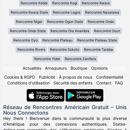
Rencontre Kebbi
Rencontre Kogi
Rencontre Kwara
Rencontre Kwara State
Rencontre Lagos
Rencontre Nasarawa
Rencontre Niger
Rencontre Ogun State
Rencontre Ondo
Rencontre Ondo State
Rencontre Ȯra Anambra
Rencontre Osun
Rencontre Oyo
Rencontre Plateau
Rencontre Plateau State
Rencontre Rivers
Rencontre Sokoto
Rencontre Taraba
Rencontre Yobe
Rencontre Zamfara
Actualités
|
Arnaqueurs
|
Boutique
|
Opinions
Cookies & RGPD
|
Publicité
|
À propos de nous
|
Confidentialité
|
Conditions d'utilisation
|
Sécurité des enfants
|
Contact
|
FAQ
Réseau de Rencontres Américain Gratuit – Unis
Nous Connectons
Hey there ! Bienvenue dans la communauté la plus diverse
d'Amérique pour des connexions authentiques. States-
dating.com rassemble des célibataires américains d'océan à