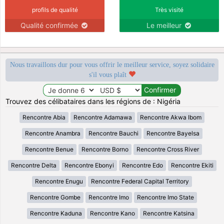
profils de qualité
Très visité
Qualité confirmée
Le meilleur
Nous travaillons dur pour vous offrir le meilleur service, soyez solidaire
s'il vous plaît
Trouvez des célibataires dans les régions de : Nigéria
Rencontre Abia
Rencontre Adamawa
Rencontre Akwa Ibom
Rencontre Anambra
Rencontre Bauchi
Rencontre Bayelsa
Rencontre Benue
Rencontre Borno
Rencontre Cross River
Rencontre Delta
Rencontre Ebonyi
Rencontre Edo
Rencontre Ekiti
Rencontre Enugu
Rencontre Federal Capital Territory
Rencontre Gombe
Rencontre Imo
Rencontre Imo State
Rencontre Kaduna
Rencontre Kano
Rencontre Katsina