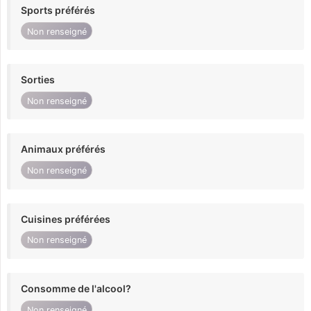
Sports préférés
Non renseigné
Sorties
Non renseigné
Animaux préférés
Non renseigné
Cuisines préférées
Non renseigné
Consomme de l'alcool?
Non renseigné