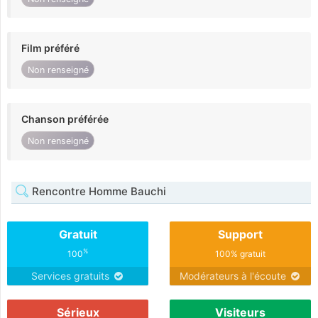
Film préféré
Non renseigné
Chanson préférée
Non renseigné
Rencontre Homme Bauchi
Gratuit
Support
%
100
100% gratuit
Services gratuits
Modérateurs à l'écoute
Sérieux
Visiteurs