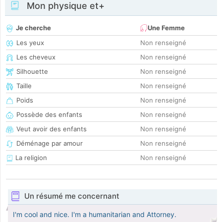
Mon physique et+
Je cherche
Une Femme
Les yeux
Non renseigné
Les cheveux
Non renseigné
Silhouette
Non renseigné
Taille
Non renseigné
Poids
Non renseigné
Possède des enfants
Non renseigné
Veut avoir des enfants
Non renseigné
Déménage par amour
Non renseigné
La religion
Non renseigné
Un résumé me concernant
I'm cool and nice. I'm a humanitarian and Attorney.