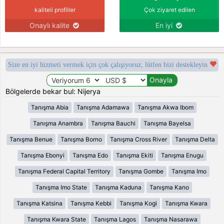
kaliteli profiller
Çok ziyaret edilen
Onaylı kalite
En iyi
Size en iyi hizmeti vermek için çok çalışıyoruz, lütfen bizi destekleyin
Bölgelerde bekar bul: Nijerya
Tanışma Abia
Tanışma Adamawa
Tanışma Akwa Ibom
Tanışma Anambra
Tanışma Bauchi
Tanışma Bayelsa
Tanışma Benue
Tanışma Borno
Tanışma Cross River
Tanışma Delta
Tanışma Ebonyi
Tanışma Edo
Tanışma Ekiti
Tanışma Enugu
Tanışma Federal Capital Territory
Tanışma Gombe
Tanışma Imo
Tanışma Imo State
Tanışma Kaduna
Tanışma Kano
Tanışma Katsina
Tanışma Kebbi
Tanışma Kogi
Tanışma Kwara
Tanışma Kwara State
Tanışma Lagos
Tanışma Nasarawa