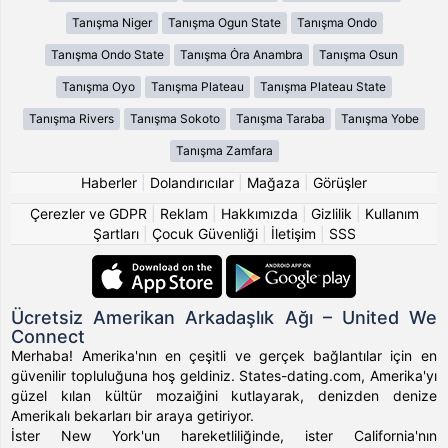
Tanışma Niger
Tanışma Ogun State
Tanışma Ondo
Tanışma Ondo State
Tanışma Ȯra Anambra
Tanışma Osun
Tanışma Oyo
Tanışma Plateau
Tanışma Plateau State
Tanışma Rivers
Tanışma Sokoto
Tanışma Taraba
Tanışma Yobe
Tanışma Zamfara
Haberler
|
Dolandırıcılar
|
Mağaza
|
Görüşler
Çerezler ve GDPR
|
Reklam
|
Hakkımızda
|
Gizlilik
|
Kullanım
Şartları
|
Çocuk Güvenliği
|
İletişim
|
SSS
Ücretsiz Amerikan Arkadaşlık Ağı – United We
Connect
Merhaba! Amerika'nın en çeşitli ve gerçek bağlantılar için en
güvenilir topluluğuna hoş geldiniz. States-dating.com, Amerika'yı
güzel kılan kültür mozaiğini kutlayarak, denizden denize
Amerikalı bekarları bir araya getiriyor.
İster New York'un hareketliliğinde, ister California'nın