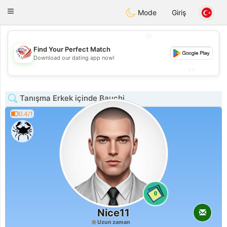
States
Dating
Toggle
Mode
Giriş
navigation
💖
Find Your Perfect Match
💖
Download our dating app now!
💕
💕
Tanışma Erkek içinde Bauchi
0.4/1
0
Nice11
Uzun zaman