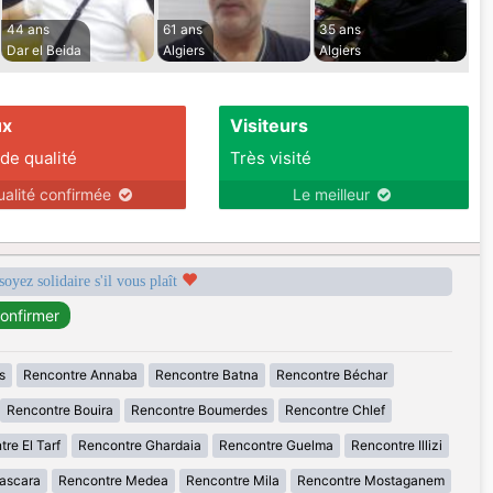
44 ans
61 ans
35 ans
Dar el Beida
Algiers
Algiers
ux
Visiteurs
 de qualité
Très visité
ualité confirmée
Le meilleur
soyez solidaire s'il vous plaît
s
Rencontre Annaba
Rencontre Batna
Rencontre Béchar
Rencontre Bouira
Rencontre Boumerdes
Rencontre Chlef
re El Tarf
Rencontre Ghardaia
Rencontre Guelma
Rencontre Illizi
ascara
Rencontre Medea
Rencontre Mila
Rencontre Mostaganem