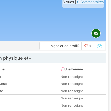
8 Vues |
0 Commentaires
signaler ce profil?
0
 physique et+
che
Une Femme
x
Non renseigné
veux
Non renseigné
tte
Non renseigné
Non renseigné
Non renseigné