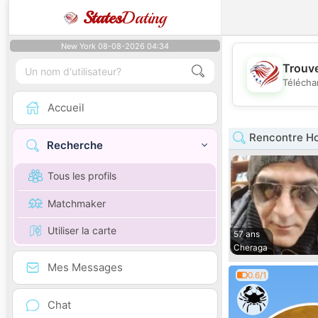
States
Dating
New York 08-08-2026 04:34
Trouve
Télécha
Accueil
Rencontre H
Recherche
Tous les profils
Matchmaker
Utiliser la carte
57 ans
Cheraga
Mes Messages
0.6/1
Chat