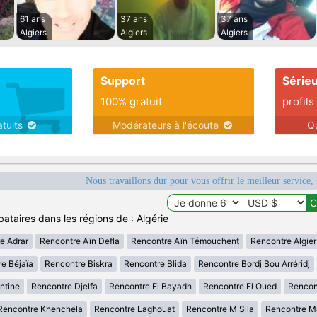
61 ans
37 ans
37 ans
Algiers
Algiers
Algiers
Support
Série
100% gratuit
profils
atuits
Modérateurs à l'écoute
Q
Nous travaillons dur pour vous offrir le meilleur service, 
ataires dans les régions de : Algérie
e Adrar
Rencontre Aïn Defla
Rencontre Aïn Témouchent
Rencontre Algier
e Béjaïa
Rencontre Biskra
Rencontre Blida
Rencontre Bordj Bou Arréridj
ntine
Rencontre Djelfa
Rencontre El Bayadh
Rencontre El Oued
Rencont
Rencontre Khenchela
Rencontre Laghouat
Rencontre M Sila
Rencontre M