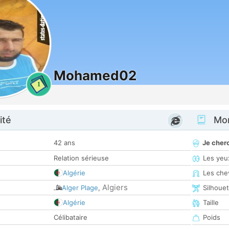
Mohamed02
1
ité
Mon
42 ans
Je cher
Relation sérieuse
Les yeu
Algérie
Les che
Algiers
Alger Plage
,
Silhoue
Algérie
Taille
Célibataire
Poids