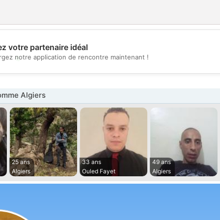
z votre partenaire idéal
💖
rgez notre application de rencontre maintenant !
💕
omme Algiers
25 ans
33 ans
49 ans
Algiers
Ouled Fayet
Algiers