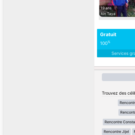
19 ans
Ain Taya
Gratuit
%
100
Services gr
Trouvez des célib
Rencontr
Rencontr
Rencontre Consta
Rencontre Jijel