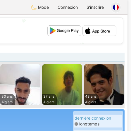
Mode
Connexion
S'inscrire
💖
💕
30 ans
37 ans
43 ans
Algiers
Algiers
Algiers
dernière connexion
longtemps