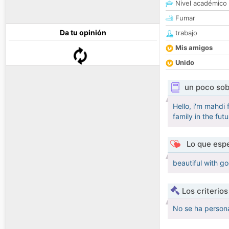
Nivel académico
Fumar
Da tu opinión
trabajo
Mis amigos
Unido
un poco sob
Hello, i'm mahdi
family in the futu
Lo que espe
beautiful with g
Los criterio
No se ha persona