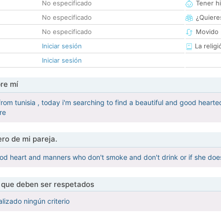
No especificado
Tener hi
No especificado
¿Quieres
No especificado
Movido 
Iniciar sesión
La religi
Iniciar sesión
re mí
 from tunisia , today i'm searching to find a beautiful and good hear
re
ro de mi pareja.
ood heart and manners who don't smoke and don't drink or if she does 
s que deben ser respetados
lizado ningún criterio