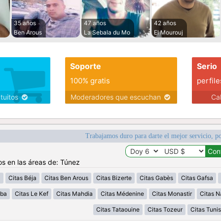
35 años
47 años
42 años
Ben Arous
La Sebala du Mo
El Mourouj
Soporte
Serio
100% gratis
perfile
atuitos
Moderadores que escuchan
Ca
Trabajamos duro para darte el mejor servicio, po
os en las áreas de: Túnez
a
Citas Béja
Citas Ben Arous
Citas Bizerte
Citas Gabès
Citas Gafsa
uba
Citas Le Kef
Citas Mahdia
Citas Médenine
Citas Monastir
Citas N
Citas Tataouine
Citas Tozeur
Citas Tunis