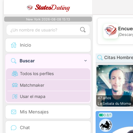
States
Dating
New York 2026-08-08 15:13
Encuen
¡Descar
Inicio
Citas Hombre
Buscar
Todos los perfiles
Matchmaker
Usar el mapa
47 años
La Sebala du Morna
Mis Mensajes
0.8/1
Chat