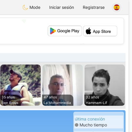
Mode
Iniciar sesión
Registrarse
💖
💕
35 años
47 años
32 años
Ben Arous
La Mohammedia
Hammam-Lif
última conexión
Mucho tiempo