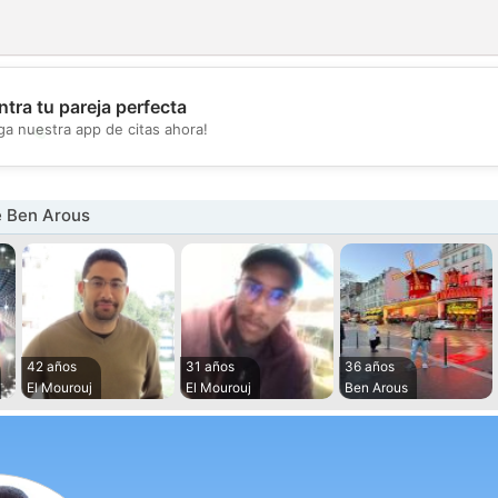
tra tu pareja perfecta
💖
ga nuestra app de citas ahora!
💕
 Ben Arous
42 años
31 años
36 años
El Mourouj
El Mourouj
Ben Arous