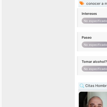
conocer a m
Intereses
No especificad
Paseo
No especificad
Tomar alcohol?
No especificad
Citas Hombr