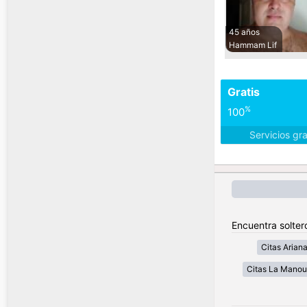
45 años
Hammam Lif
Gratis
%
100
Servicios gr
Encuentra solter
Citas Arian
Citas La Mano