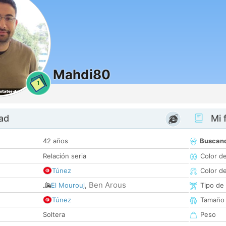
Mahdi80
1
dad
Mi f
42 años
Buscan
Relación seria
Color d
Túnez
Color d
Ben Arous
El Mourouj
,
Tipo de
Túnez
Tamaño
Soltera
Peso