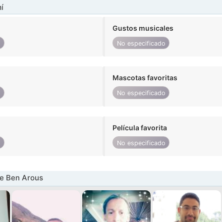
í
Gustos musicales
o
No especificado
Mascotas favoritas
o
No especificado
Película favorita
o
No especificado
e Ben Arous