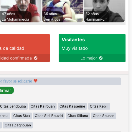
47 años
35 años
32 años
La Mohammedia
Ben Arous
Hammam-Lif
Visitantes
s de calidad
Muy visitado
lidad confirmada
Lo mejor
r favor sé solidario
Citas Jendouba
Citas Kairouan
Citas Kasserine
Citas Kebili
abeul
Citas Sfax
Citas Sidi Bouzid
Citas Siliana
Citas Sousse
Citas Zaghouan