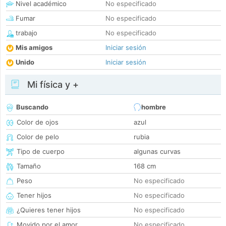
Nivel académico
No especificado
Fumar
No especificado
trabajo
No especificado
Mis amigos
Iniciar sesión
Unido
Iniciar sesión
Mi física y +
Buscando
hombre
Color de ojos
azul
Color de pelo
rubia
Tipo de cuerpo
algunas curvas
Tamaño
168 cm
Peso
No especificado
Tener hijos
No especificado
¿Quieres tener hijos
No especificado
Movido por el amor
No especificado