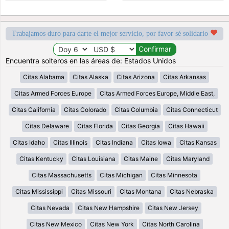
Trabajamos duro para darte el mejor servicio, por favor sé solidario
Encuentra solteros en las áreas de: Estados Unidos
Citas Alabama
Citas Alaska
Citas Arizona
Citas Arkansas
Citas Armed Forces Europe
Citas Armed Forces Europe, Middle East,
Citas California
Citas Colorado
Citas Columbia
Citas Connecticut
Citas Delaware
Citas Florida
Citas Georgia
Citas Hawaii
Citas Idaho
Citas Illinois
Citas Indiana
Citas Iowa
Citas Kansas
Citas Kentucky
Citas Louisiana
Citas Maine
Citas Maryland
Citas Massachusetts
Citas Michigan
Citas Minnesota
Citas Mississippi
Citas Missouri
Citas Montana
Citas Nebraska
Citas Nevada
Citas New Hampshire
Citas New Jersey
Citas New Mexico
Citas New York
Citas North Carolina