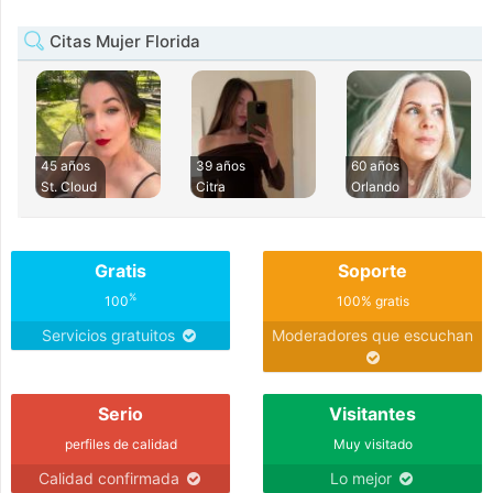
Citas Mujer Florida
45 años
39 años
60 años
St. Cloud
Citra
Orlando
Gratis
Soporte
%
100
100% gratis
Servicios gratuitos
Moderadores que escuchan
Serio
Visitantes
perfiles de calidad
Muy visitado
Calidad confirmada
Lo mejor