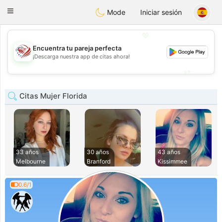
States
Dating
Toggle
Mode
Iniciar sesión
navigation
💖
Encuentra tu pareja perfecta
💖
¡Descarga nuestra app de citas ahora!
💕
💕
Citas Mujer Florida
33 años
30 años
43 años
Melbourne
Branford
Kissimmee
0.6/1