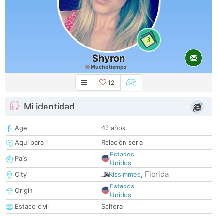
3
Shyron
Mucho tiempo
12
Mi identidad
Age
43 años
Aquí para
Relación seria
Estados
País
Unidos
Florida
City
Kissimmee
,
Estados
Origin
Unidos
Estado civil
Soltera