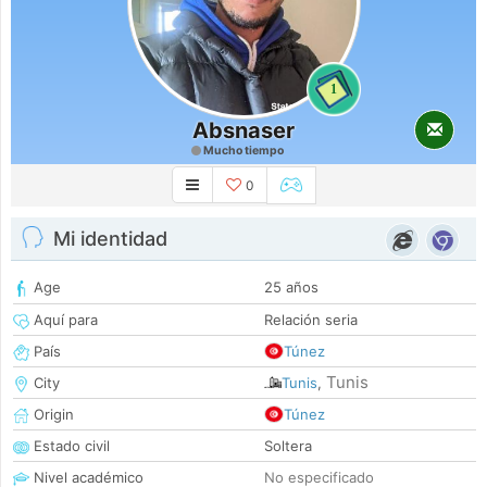
1
Absnaser
Mucho tiempo
0
Mi identidad
Age
25 años
Aquí para
Relación seria
País
Túnez
Tunis
City
Tunis
,
Origin
Túnez
Estado civil
Soltera
Nivel académico
No especificado