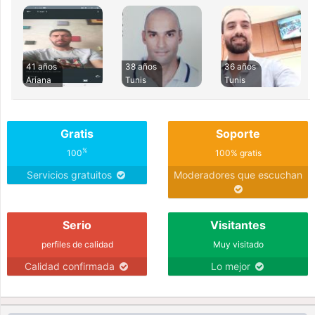
41 años
38 años
36 años
Ariana
Tunis
Tunis
Gratis
Soporte
%
100
100% gratis
Servicios gratuitos
Moderadores que escuchan
Serio
Visitantes
perfiles de calidad
Muy visitado
Calidad confirmada
Lo mejor