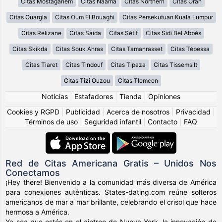
Citas Mostaganem
Citas Naâma
Citas Northern
Citas Oran
Citas Ouargla
Citas Oum El Bouaghi
Citas Persekutuan Kuala Lumpur
Citas Relizane
Citas Saida
Citas Sétif
Citas Sidi Bel Abbès
Citas Skikda
Citas Souk Ahras
Citas Tamanrasset
Citas Tébessa
Citas Tiaret
Citas Tindouf
Citas Tipaza
Citas Tissemsilt
Citas Tizi Ouzou
Citas Tlemcen
Noticias
|
Estafadores
|
Tienda
|
Opiniones
Cookies y RGPD
|
Publicidad
|
Acerca de nosotros
|
Privacidad
|
Términos de uso
|
Seguridad infantil
|
Contacto
|
FAQ
Red de Citas Americana Gratis – Unidos Nos
Conectamos
¡Hey there! Bienvenido a la comunidad más diversa de América
para conexiones auténticas. States-dating.com reúne solteros
americanos de mar a mar brillante, celebrando el crisol que hace
hermosa a América.
Ya sea que estés en el ajetreo de Nueva York, la innovación de