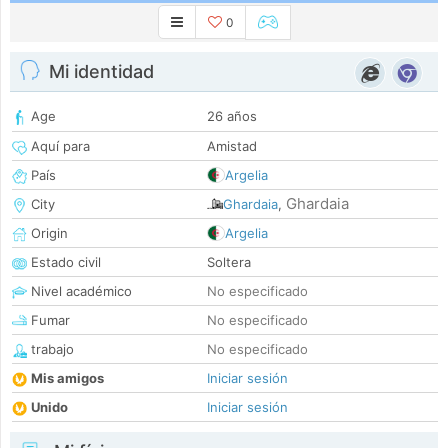
0
Mi identidad
Age
26 años
Aquí para
Amistad
País
Argelia
Ghardaia
City
Ghardaia
,
Origin
Argelia
Estado civil
Soltera
Nivel académico
No especificado
Fumar
No especificado
trabajo
No especificado
Mis amigos
Iniciar sesión
Unido
Iniciar sesión