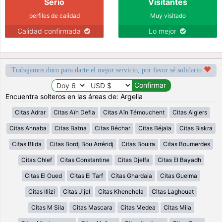
Serio
Visitantes
perfiles de calidad
Muy visitado
Calidad confirmada
Lo mejor
Trabajamos duro para darte el mejor servicio, por favor sé solidario
Encuentra solteros en las áreas de: Argelia
Citas Adrar
Citas Aïn Defla
Citas Aïn Témouchent
Citas Algiers
Citas Annaba
Citas Batna
Citas Béchar
Citas Béjaïa
Citas Biskra
Citas Blida
Citas Bordj Bou Arréridj
Citas Bouira
Citas Boumerdes
Citas Chlef
Citas Constantine
Citas Djelfa
Citas El Bayadh
Citas El Oued
Citas El Tarf
Citas Ghardaia
Citas Guelma
Citas Illizi
Citas Jijel
Citas Khenchela
Citas Laghouat
Citas M Sila
Citas Mascara
Citas Medea
Citas Mila