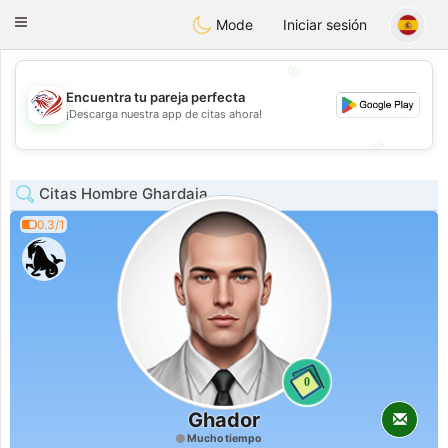
States
Dating
Toggle
Mode
Iniciar sesión
navigation
💖
Encuentra tu pareja perfecta
💖
¡Descarga nuestra app de citas ahora!
💕
💕
Citas Hombre Ghardaia
0.3/1
0
Ghador
Mucho tiempo