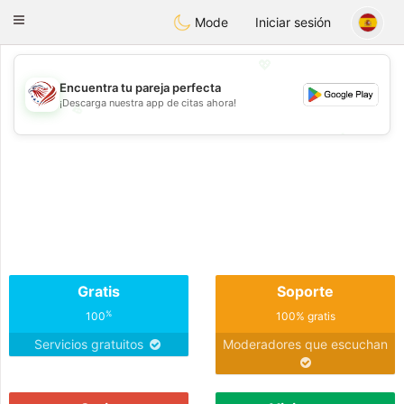
States
Dating
Toggle
Mode
Iniciar sesión
navigation
💖
Encuentra tu pareja perfecta
¡Descarga nuestra app de citas ahora!
💖
💕
💕
Gratis
Soporte
%
100
100% gratis
Servicios gratuitos
Moderadores que escuchan