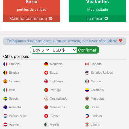
Serio
Visitantes
perfiles de calidad
Muy visitado
Calidad confirmada
Lo mejor
Trabajamos duro para darte el mejor servicio, por favor sé solidario
Citas por país
Francia
Alemania
Canadá
Bélgica
Suiza
Estados Unidos
España
Inglaterra
México
Italia
Portugal
Colombia
Suecia
Desactivado
Mascotas
Australia
Marruecos
Brasil
Países Bajos
Túnez
Filipinas
Austria
Argelia
Líbano