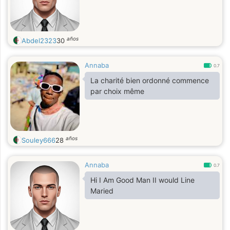
años
Abdel2323
30
Annaba
0.7
La charité bien ordonné commence
par choix même
años
Souley666
28
Annaba
0.7
Hi I Am Good Man II would Line
Maried