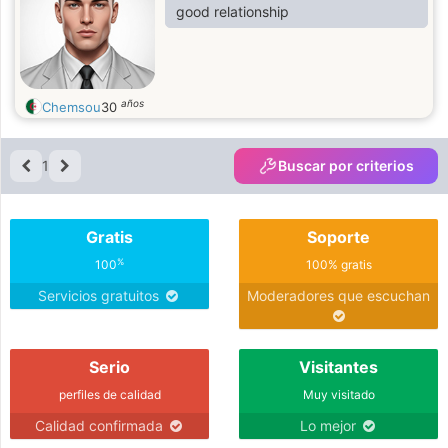
good relationship
años
Chemsou
30
1
Buscar por criterios
Gratis
Soporte
%
100
100% gratis
Servicios gratuitos
Moderadores que escuchan
Serio
Visitantes
perfiles de calidad
Muy visitado
Calidad confirmada
Lo mejor