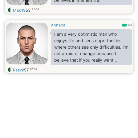
believes in married life.
años
Mak49
53
Annaba
0.8
I am a very optimistic man who
enjoys life and sees opportunities
where others see only difficulties. I'm
not afraid of change because I
believe that if you really want
something, nothing is impossible. I
años
Razyk
57
adore animals and nature. I've made
mistakes in the past, but that's
history. Just so you know, I'm not
into one-night stands. I'm looking u a
long-term relationship and marriage,
but a friend friendship to begin with
souuuuunds like a plane because I'm
not in a hurry.