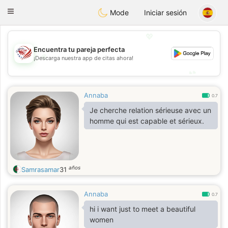
States
Dating
Toggle
Mode
Iniciar sesión
navigation
💖
Encuentra tu pareja perfecta
💖
¡Descarga nuestra app de citas ahora!
💕
💕
Annaba
0.7
Je cherche relation sérieuse avec un
homme qui est capable et sérieux.
años
Samrasamar
31
Annaba
0.7
hi i want just to meet a beautiful
women