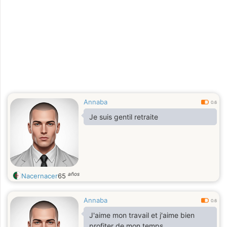
Annaba
0.6
Je suis gentil retraite
años
Nacernacer
65
Annaba
0.6
J'aime mon travail et j'aime bien
profiter de mon temps