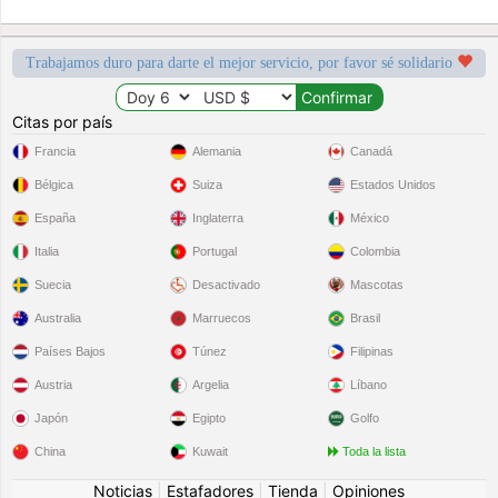
Trabajamos duro para darte el mejor servicio, por favor sé solidario
Citas por país
Francia
Alemania
Canadá
Bélgica
Suiza
Estados Unidos
España
Inglaterra
México
Italia
Portugal
Colombia
Suecia
Desactivado
Mascotas
Australia
Marruecos
Brasil
Países Bajos
Túnez
Filipinas
Austria
Argelia
Líbano
Japón
Egipto
Golfo
China
Kuwait
Toda la lista
Noticias
|
Estafadores
|
Tienda
|
Opiniones