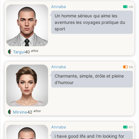
Annaba
0.8
Un homme sérieux qui aime les
aventures les voyages pratique du
sport
años
Targui
40
Annaba
0.6
Charmante, simple, drôle et pleine
d'humour
años
Mirvine
42
Annaba
0.7
i have good life and i'm looking for