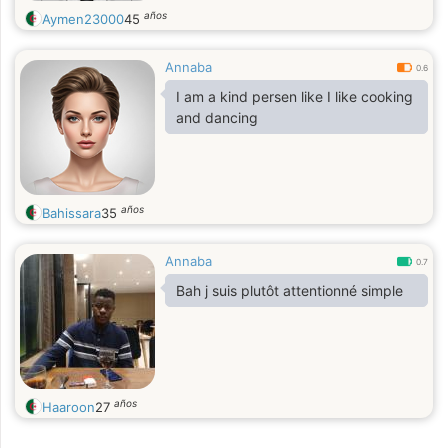
años
Aymen23000
45
Annaba
0.6
I am a kind persen like I like cooking
and dancing
años
Bahissara
35
Annaba
0.7
Bah j suis plutôt attentionné simple
años
Haaroon
27