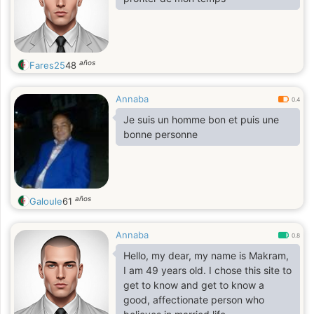
años
Fares25
48
Annaba
0.4
Je suis un homme bon et puis une
bonne personne
años
Galoule
61
Annaba
0.8
Hello, my dear, my name is Makram,
I am 49 years old. I chose this site to
get to know and get to know a
good, affectionate person who