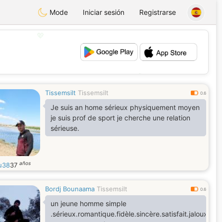
Mode
Iniciar sesión
Registrarse
💖
💕
Tissemsilt
Tissemsilt
0.6
Je suis an home sérieux physiquement moyen
je suis prof de sport je cherche une relation
sérieuse.
años
u38
37
Bordj Bounaama
Tissemsilt
0.6
un jeune homme simple
.sérieux.romantique.fidèle.sincère.satisfait.jaloux