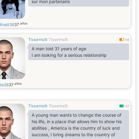
sur mon partenaire
años
hadi38
37
Tissemsilt
Tissemsilt
0.6
A man told 31 years of age
I am looking for a serious relationship
años
da38
37
Tissemsilt
Tissemsilt
0.7
A young man wants to change the course of
his life, in a place that allows him to show his
abilities , America is the country of luck and
success, I bring dreams to the country of