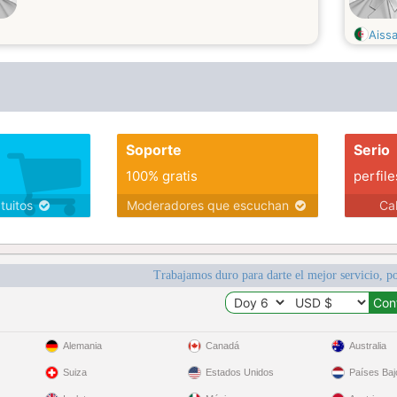
Aiss
Soporte
Serio
100% gratis
perfile
atuitos
Moderadores que escuchan
Ca
Trabajamos duro para darte el mejor servicio, po
Alemania
Canadá
Australia
Suiza
Estados Unidos
Países Baj