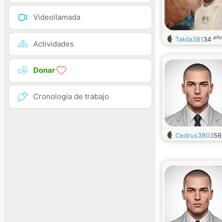
Videollamada
año
Takila381
34
Actividades
Donar
Cronología de trabajo
Cedrus3803
5