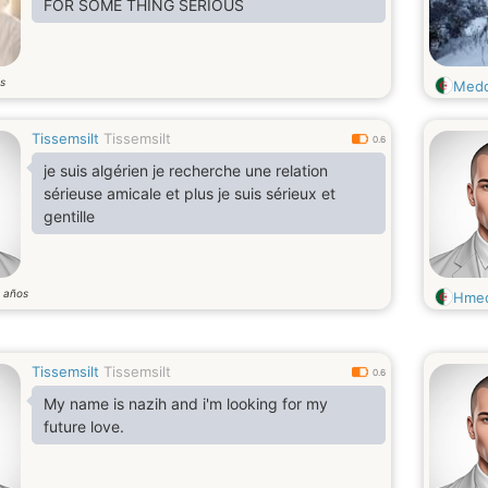
FOR SOME THING SERIOUS
s
Medd
Tissemsilt
Tissemsilt
0.6
je suis algérien je recherche une relation
sérieuse amicale et plus je suis sérieux et
gentille
años
6
Hme
Tissemsilt
Tissemsilt
0.6
My name is nazih and i'm looking for my
future love.