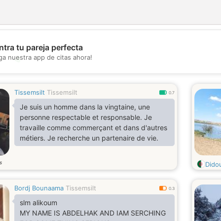
tra tu pareja perfecta
ga nuestra app de citas ahora!
💖
💕
Tissemsilt
Tissemsilt
0.7
Je suis un homme dans la vingtaine, une
personne respectable et responsable. Je
travaille comme commerçant et dans d'autres
métiers. Je recherche un partenaire de vie.
s
Dido
Bordj Bounaama
Tissemsilt
0.3
slm alikoum
MY NAME IS ABDELHAK AND IAM SERCHING