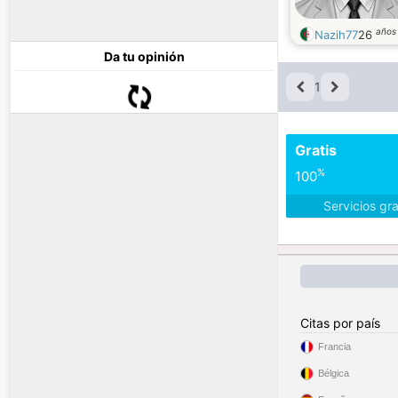
años
Nazih77
26
Da tu opinión
1
Gratis
%
100
Servicios gr
Citas por país
Francia
Bélgica