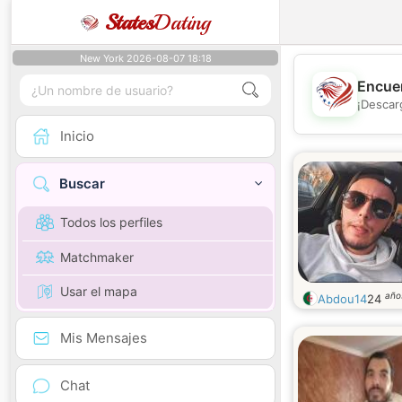
States
Dating
New York 2026-08-07 18:18
Encuen
¡Descar
Inicio
Buscar
Todos los perfiles
Matchmaker
Usar el mapa
año
Abdou14
24
Mis Mensajes
Chat