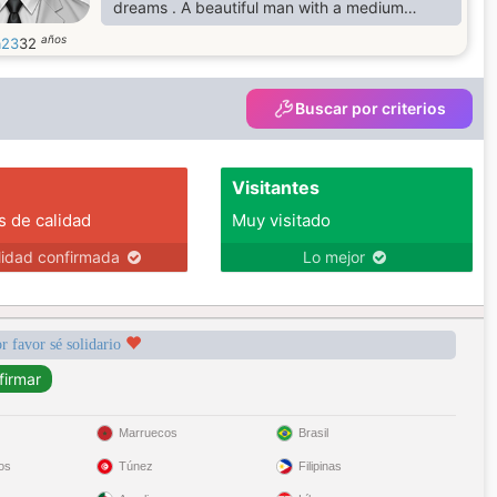
dreams . A beautiful man with a medium
body.
años
a23
32
Buscar por criterios
Visitantes
s de calidad
Muy visitado
lidad confirmada
Lo mejor
r favor sé solidario
Marruecos
Brasil
os
Túnez
Filipinas