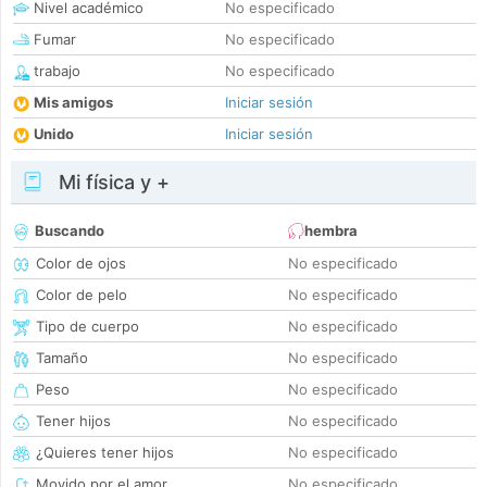
Nivel académico
No especificado
Fumar
No especificado
trabajo
No especificado
Mis amigos
Iniciar sesión
Unido
Iniciar sesión
Mi física y +
Buscando
hembra
Color de ojos
No especificado
Color de pelo
No especificado
Tipo de cuerpo
No especificado
Tamaño
No especificado
Peso
No especificado
Tener hijos
No especificado
¿Quieres tener hijos
No especificado
Movido por el amor
No especificado