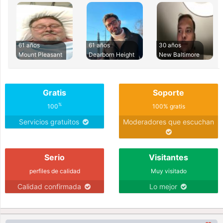
61 años
61 años
30 años
Mount Pleasant
Dearborn Height
New Baltimore
Gratis
Soporte
%
100
100% gratis
Servicios gratuitos
Moderadores que escuchan
Serio
Visitantes
perfiles de calidad
Muy visitado
Calidad confirmada
Lo mejor