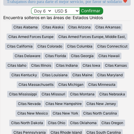
Trabajamos duro para darte el mejor servicio, por favor sé solidario
Encuentra solteros en las áreas de: Estados Unidos
Citas Alabama
Citas Alaska
Citas Arizona
Citas Arkansas
Citas Armed Forces Europe
Citas Armed Forces Europe, Middle East,
Citas California
Citas Colorado
Citas Columbia
Citas Connecticut
Citas Delaware
Citas Florida
Citas Georgia
Citas Hawaii
Citas Idaho
Citas Illinois
Citas Indiana
Citas Iowa
Citas Kansas
Citas Kentucky
Citas Louisiana
Citas Maine
Citas Maryland
Citas Massachusetts
Citas Michigan
Citas Minnesota
Citas Mississippi
Citas Missouri
Citas Montana
Citas Nebraska
Citas Nevada
Citas New Hampshire
Citas New Jersey
Citas New Mexico
Citas New York
Citas North Carolina
Citas North Dakota
Citas Ohio
Citas Oklahoma
Citas Oregon
Citas Pennsylvania
Citas Rhode Island
Citas South Carolina