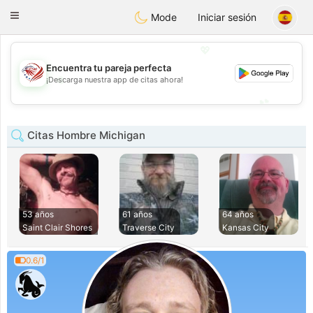
States
Dating
Toggle
Mode
Iniciar sesión
navigation
💖
Encuentra tu pareja perfecta
💖
¡Descarga nuestra app de citas ahora!
💕
💕
Citas Hombre Michigan
53 años
61 años
64 años
Saint Clair Shores
Traverse City
Kansas City
0.6/1