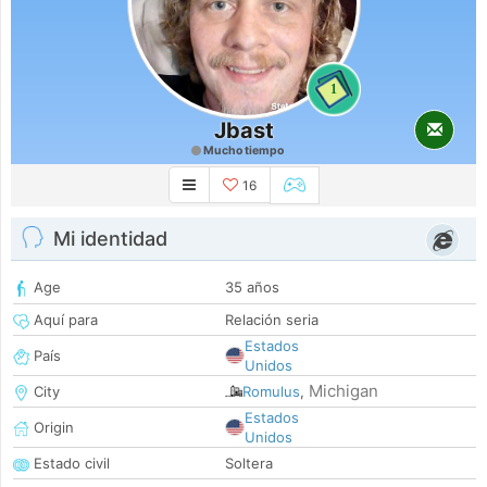
1
Jbast
Mucho tiempo
16
Mi identidad
Age
35 años
Aquí para
Relación seria
Estados
País
Unidos
Michigan
City
Romulus
,
Estados
Origin
Unidos
Estado civil
Soltera