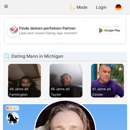
States
Dating
Toggle
Mode
Login
navigation
💖
💖
Finde deinen perfekten Partner
Lade jetzt unsere Dating-App herunter!
💕
💕
Dating Mann in Michigan
46 Jahre alt
66 Jahre alt
61 Jahre alt
Farmington
Taylor
Dexter
0.6/1