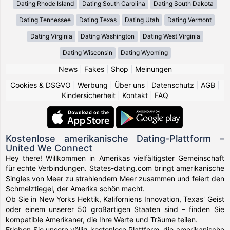
Dating Rhode Island
Dating South Carolina
Dating South Dakota
Dating Tennessee
Dating Texas
Dating Utah
Dating Vermont
Dating Virginia
Dating Washington
Dating West Virginia
Dating Wisconsin
Dating Wyoming
News
|
Fakes
|
Shop
|
Meinungen
Cookies & DSGVO
|
Werbung
|
Über uns
|
Datenschutz
|
AGB
|
Kindersicherheit
|
Kontakt
|
FAQ
Kostenlose amerikanische Dating-Plattform –
United We Connect
Hey there! Willkommen in Amerikas vielfältigster Gemeinschaft
für echte Verbindungen. States-dating.com bringt amerikanische
Singles von Meer zu strahlendem Meer zusammen und feiert den
Schmelztiegel, der Amerika schön macht.
Ob Sie in New Yorks Hektik, Kaliforniens Innovation, Texas' Geist
oder einem unserer 50 großartigen Staaten sind – finden Sie
kompatible Amerikaner, die Ihre Werte und Träume teilen.
Erleben Sie unsere völlig kostenlose Plattform, die amerikanische