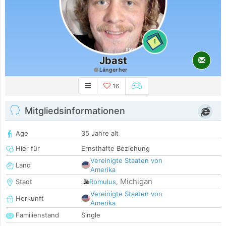
1
Jbast
Länger her
16
Mitgliedsinformationen
Age
35 Jahre alt
Hier für
Ernsthafte Beziehung
Vereinigte Staaten von
Land
Amerika
Michigan
Stadt
Romulus
,
Vereinigte Staaten von
Herkunft
Amerika
Familienstand
Single