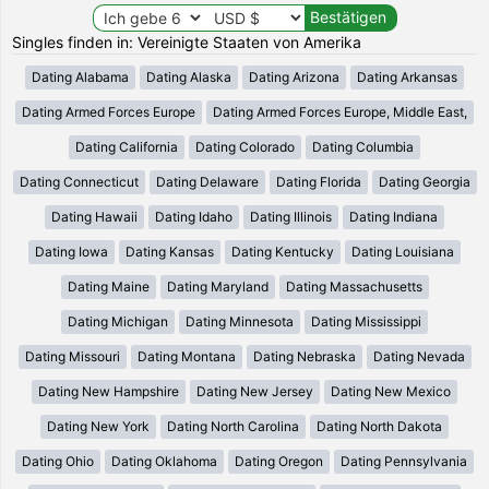
Singles finden in: Vereinigte Staaten von Amerika
Dating Alabama
Dating Alaska
Dating Arizona
Dating Arkansas
Dating Armed Forces Europe
Dating Armed Forces Europe, Middle East,
Dating California
Dating Colorado
Dating Columbia
Dating Connecticut
Dating Delaware
Dating Florida
Dating Georgia
Dating Hawaii
Dating Idaho
Dating Illinois
Dating Indiana
Dating Iowa
Dating Kansas
Dating Kentucky
Dating Louisiana
Dating Maine
Dating Maryland
Dating Massachusetts
Dating Michigan
Dating Minnesota
Dating Mississippi
Dating Missouri
Dating Montana
Dating Nebraska
Dating Nevada
Dating New Hampshire
Dating New Jersey
Dating New Mexico
Dating New York
Dating North Carolina
Dating North Dakota
Dating Ohio
Dating Oklahoma
Dating Oregon
Dating Pennsylvania