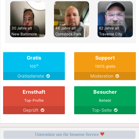
30 Jahre alt
46 Jahre alt
62 Jahre alt
New Baltimore
Comstock Park
Traverse City
Gratis
Support
%
100
100% gratis
Gratisdienste
Moderation
Ernsthaft
Besucher
Top-Profile
Beliebt
Geprüft
Top-Seite
Unterstütze uns für besseren Service