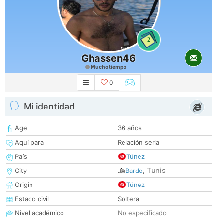
2
Ghassen46
Mucho tiempo
0
Mi identidad
Age
36 años
Aquí para
Relación seria
País
Túnez
Tunis
City
Bardo
,
Origin
Túnez
Estado civil
Soltera
Nivel académico
No especificado