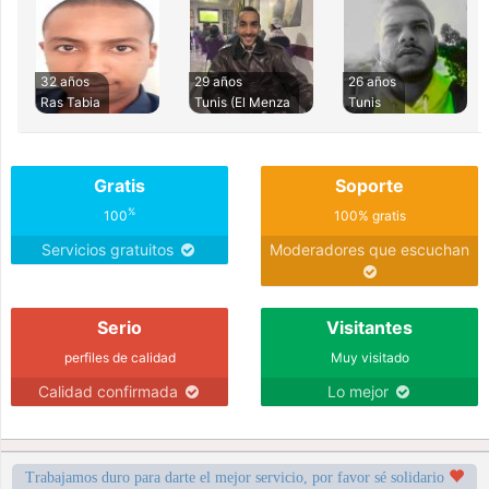
32 años
29 años
26 años
Ras Tabia
Tunis (El Menza
Tunis
Gratis
Soporte
%
100
100% gratis
Servicios gratuitos
Moderadores que escuchan
Serio
Visitantes
perfiles de calidad
Muy visitado
Calidad confirmada
Lo mejor
Trabajamos duro para darte el mejor servicio, por favor sé solidario