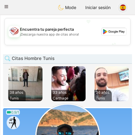
States
Dating
Toggle
Mode
Iniciar sesión
navigation
💖
Encuentra tu pareja perfecta
💖
¡Descarga nuestra app de citas ahora!
💕
💕
Citas Hombre Tunis
38 años
33 años
36 años
Tunis
Carthage
Tunis
0.9/1