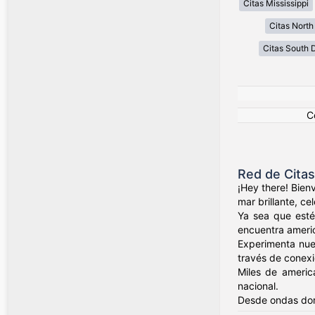
Citas Mississippi
Citas North
Citas South 
C
Red de Cita
¡Hey there! Bien
mar brillante, c
Ya sea que esté
encuentra ameri
Experimenta nue
través de conexio
Miles de americ
nacional.
Desde ondas dor