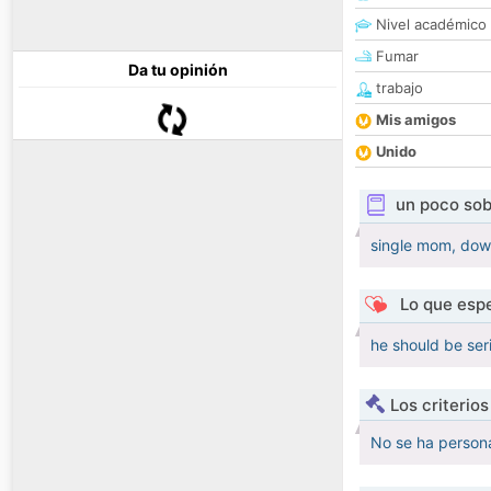
Nivel académico
Fumar
Da tu opinión
trabajo
Mis amigos
Unido
un poco sob
single mom, dow
Lo que espe
he should be se
Los criterio
No se ha persona