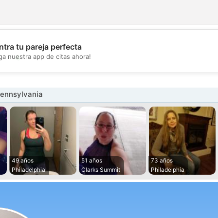
tra tu pareja perfecta
💖
ga nuestra app de citas ahora!
💕
Pennsylvania
49 años
51 años
73 años
Philadelphia
Clarks Summit
Philadelphia