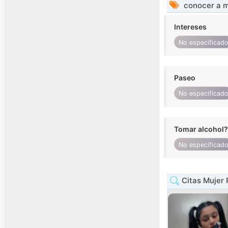
conocer a m
Intereses
No especificad
Paseo
No especificad
Tomar alcohol?
No especificad
Citas Mujer 