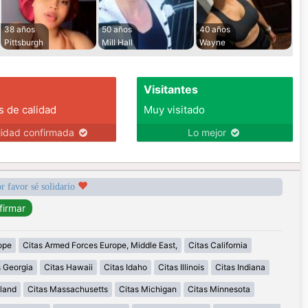
38 años
50 años
40 años
Pittsburgh
Mill Hall
Wayne
Visitantes
s de calidad
Muy visitado
lidad confirmada
Lo mejor
r favor sé solidario
ope
Citas Armed Forces Europe, Middle East,
Citas California
s Georgia
Citas Hawaii
Citas Idaho
Citas Illinois
Citas Indiana
land
Citas Massachusetts
Citas Michigan
Citas Minnesota