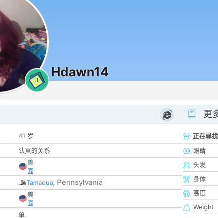
Hdawn14
3
更
41 岁
正在尋找
认真的关系
眼睛
美
头发
國
身体
Pennsylvania
Tamaqua
,
高度
美
國
Weight
单