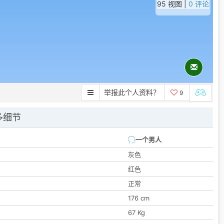
95 视图 |
0 评论
举报此个人资料？
9
多细节
一个男人
灰色
红色
正常
176 cm
67 Kg