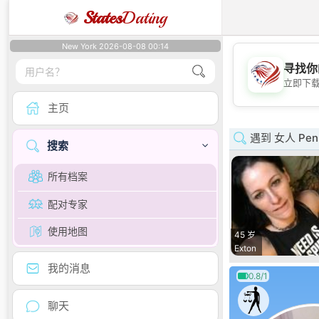
States
Dating
New York 2026-08-08 00:14
寻找你
立即下
主页
遇到 女人 Penn
搜索
所有档案
配对专家
使用地图
45 岁
Exton
我的消息
0.8/1
聊天