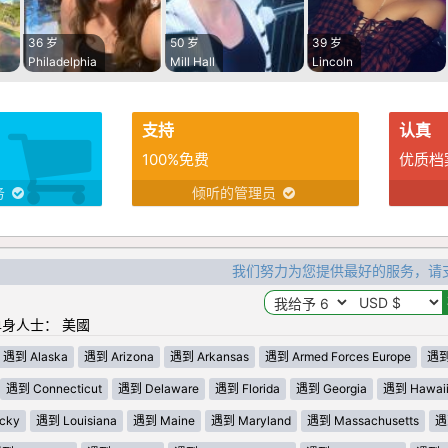
36 岁
50 岁
39 岁
Philadelphia
Mill Hall
Lincoln
支持
认真
100%免费
优质档
务
倾听的管理员
我们努力为您提供最好的服务，请
身人士： 美國
遇到 Alaska
遇到 Arizona
遇到 Arkansas
遇到 Armed Forces Europe
遇到 
遇到 Connecticut
遇到 Delaware
遇到 Florida
遇到 Georgia
遇到 Hawai
cky
遇到 Louisiana
遇到 Maine
遇到 Maryland
遇到 Massachusetts
遇