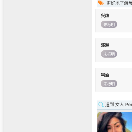
更好地了解
兴趣
未标明
郊游
未标明
喝酒
未标明
遇到 女人 Penn