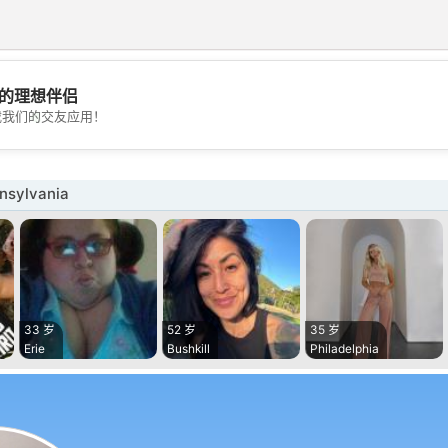
的理想伴侣
💖
载我们的交友应用！
💕
sylvania
33 岁
52 岁
35 岁
Erie
Bushkill
Philadelphia