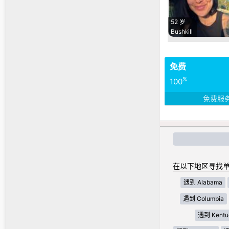
52 岁
Bushkill
免费
%
100
免费服
在以下地区寻找单
遇到 Alabama
遇到 Columbia
遇到 Kentu