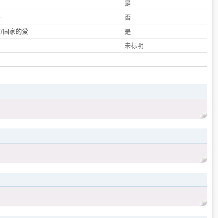
们
是
子
否
/国家的爱
是
未标明