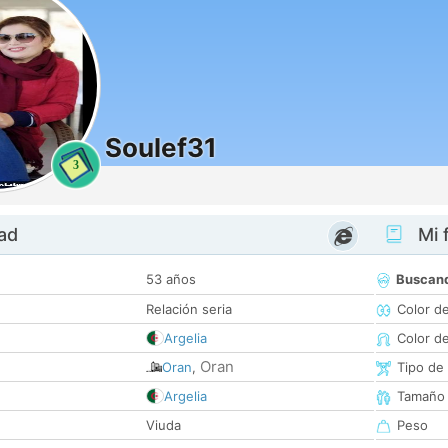
Soulef31
3
dad
Mi f
53 años
Buscan
Relación seria
Color d
Argelia
Color d
Oran
Oran
,
Tipo de
Argelia
Tamaño
Viuda
Peso