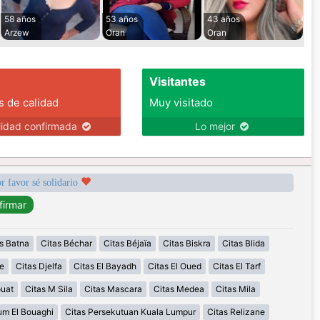
58 años
53 años
43 años
Arzew
Oran
Oran
Visitantes
s de calidad
Muy visitado
lidad confirmada
Lo mejor
r favor sé solidario
s Batna
Citas Béchar
Citas Béjaïa
Citas Biskra
Citas Blida
e
Citas Djelfa
Citas El Bayadh
Citas El Oued
Citas El Tarf
ouat
Citas M Sila
Citas Mascara
Citas Medea
Citas Mila
um El Bouaghi
Citas Persekutuan Kuala Lumpur
Citas Relizane