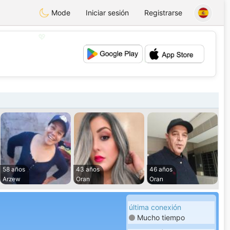
Mode
Iniciar sesión
Registrarse
💕
💖
58 años
43 años
46 años
Arzew
Oran
Oran
última conexión
Mucho tiempo