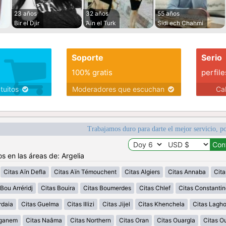
23 años
32 años
55 años
Bir el Djir
’Aïn el Turk
Sidi ech Chahmi
Soporte
Serio
100% gratis
perfile
atuitos
Moderadores que escuchan
Ca
Trabajamos duro para darte el mejor servicio, po
s en las áreas de: Argelia
Citas Aïn Defla
Citas Aïn Témouchent
Citas Algiers
Citas Annaba
Cita
Bou Arréridj
Citas Bouira
Citas Boumerdes
Citas Chlef
Citas Constantin
rdaia
Citas Guelma
Citas Illizi
Citas Jijel
Citas Khenchela
Citas Lagh
aganem
Citas Naâma
Citas Northern
Citas Oran
Citas Ouargla
Citas O