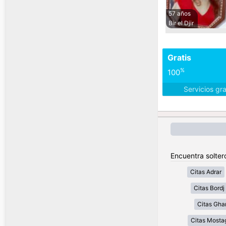
57 años
Bir el Djir
Gratis
%
100
Servicios gr
Encuentra soltero
Citas Adrar
Citas Bordj 
Citas Gha
Citas Most