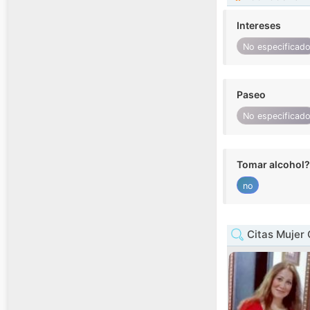
Intereses
No especificad
Paseo
No especificad
Tomar alcohol?
no
Citas Mujer