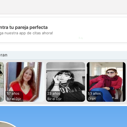
💖
tra tu pareja perfecta
ga nuestra app de citas ahora!
💕
Oran
57 años
23 años
53 años
Bir el Djir
Bir el Djir
Oran