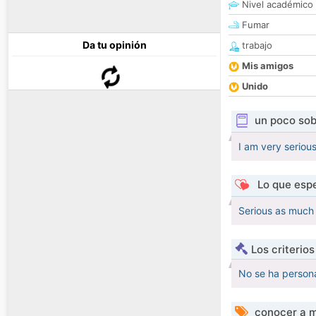
Nivel académico
Fumar
Da tu opinión
trabajo
Mis amigos
Unido
un poco sob
I am very serio
Lo que espe
Serious as much
Los criterio
No se ha persona
conocer a m