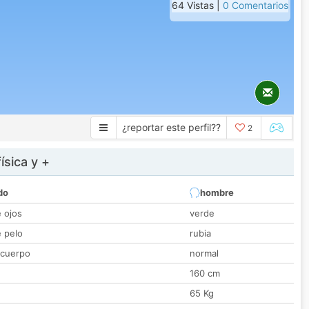
64 Vistas |
0 Comentarios
¿reportar este perfil??
2
ísica y +
do
hombre
e ojos
verde
e pelo
rubia
 cuerpo
normal
160 cm
65 Kg