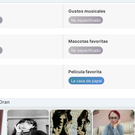
Gustos musicales
o
No especificado
Mascotas favoritas
o
No especificado
Película favorita
La casa de papel
 Oran