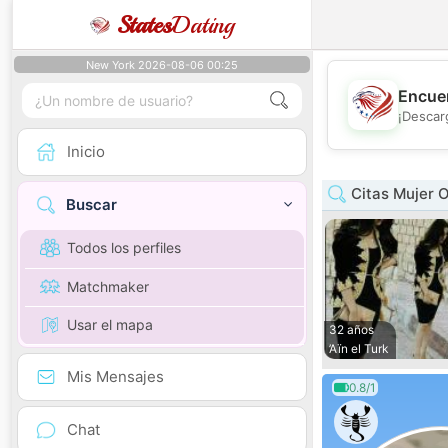
States
Dating
New York 2026-08-06 00:25
Encuen
¡Descar
Inicio
Citas Mujer 
Buscar
Todos los perfiles
Matchmaker
Usar el mapa
32 años
’Aïn el Turk
Mis Mensajes
0.8/1
Chat