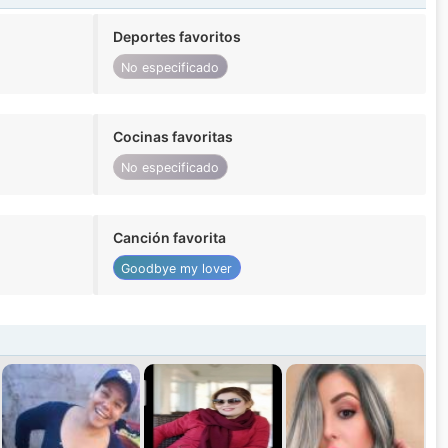
Deportes favoritos
No especificado
Cocinas favoritas
No especificado
Canción favorita
Goodbye my lover