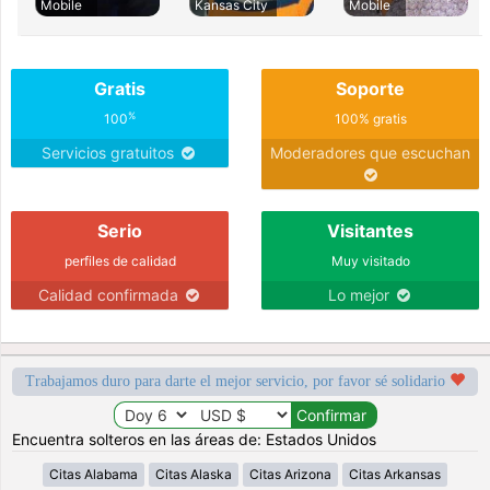
Mobile
Kansas City
Mobile
Gratis
Soporte
%
100
100% gratis
Servicios gratuitos
Moderadores que escuchan
Serio
Visitantes
perfiles de calidad
Muy visitado
Calidad confirmada
Lo mejor
Trabajamos duro para darte el mejor servicio, por favor sé solidario
Encuentra solteros en las áreas de: Estados Unidos
Citas Alabama
Citas Alaska
Citas Arizona
Citas Arkansas