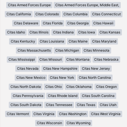
Citas Armed Forces Europe
Citas Armed Forces Europe, Middle East,
Citas California
Citas Colorado
Citas Columbia
Citas Connecticut
Citas Delaware
Citas Florida
Citas Georgia
Citas Hawaii
Citas Idaho
Citas Illinois
Citas Indiana
Citas Iowa
Citas Kansas
Citas Kentucky
Citas Louisiana
Citas Maine
Citas Maryland
Citas Massachusetts
Citas Michigan
Citas Minnesota
Citas Mississippi
Citas Missouri
Citas Montana
Citas Nebraska
Citas Nevada
Citas New Hampshire
Citas New Jersey
Citas New Mexico
Citas New York
Citas North Carolina
Citas North Dakota
Citas Ohio
Citas Oklahoma
Citas Oregon
Citas Pennsylvania
Citas Rhode Island
Citas South Carolina
Citas South Dakota
Citas Tennessee
Citas Texas
Citas Utah
Citas Vermont
Citas Virginia
Citas Washington
Citas West Virginia
Citas Wisconsin
Citas Wyoming