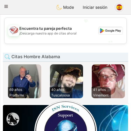
States
Dating
Toggle
Mode
Iniciar sesión
navigation
💖
Encuentra tu pareja perfecta
💖
¡Descarga nuestra app de citas ahora!
💕
💕
Citas Hombre Alabama
69 años
40 años
41 años
Prattville
Tuscaloosa
Vinemont