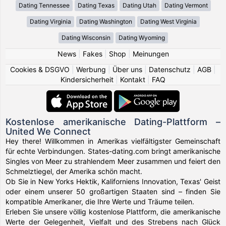
Dating Tennessee
Dating Texas
Dating Utah
Dating Vermont
Dating Virginia
Dating Washington
Dating West Virginia
Dating Wisconsin
Dating Wyoming
News
|
Fakes
|
Shop
|
Meinungen
Cookies & DSGVO
|
Werbung
|
Über uns
|
Datenschutz
|
AGB
|
Kindersicherheit
|
Kontakt
|
FAQ
Kostenlose amerikanische Dating-Plattform –
United We Connect
Hey there! Willkommen in Amerikas vielfältigster Gemeinschaft
für echte Verbindungen. States-dating.com bringt amerikanische
Singles von Meer zu strahlendem Meer zusammen und feiert den
Schmelztiegel, der Amerika schön macht.
Ob Sie in New Yorks Hektik, Kaliforniens Innovation, Texas' Geist
oder einem unserer 50 großartigen Staaten sind – finden Sie
kompatible Amerikaner, die Ihre Werte und Träume teilen.
Erleben Sie unsere völlig kostenlose Plattform, die amerikanische
Werte der Gelegenheit, Vielfalt und des Strebens nach Glück