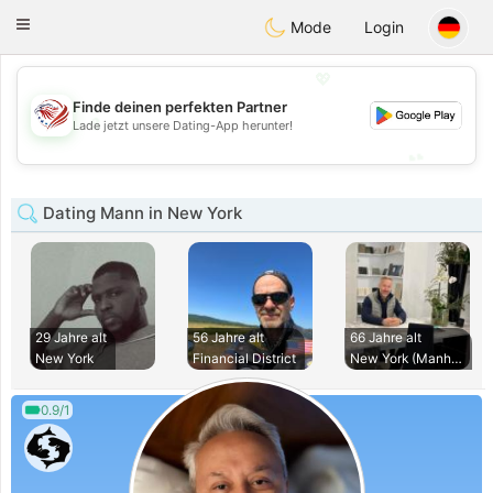
States
Dating
Toggle
Mode
Login
navigation
💖
Finde deinen perfekten Partner
💖
Lade jetzt unsere Dating-App herunter!
💕
💕
Dating Mann in New York
29 Jahre alt
56 Jahre alt
66 Jahre alt
New York
Financial District
New York (Manhatta
0.9/1