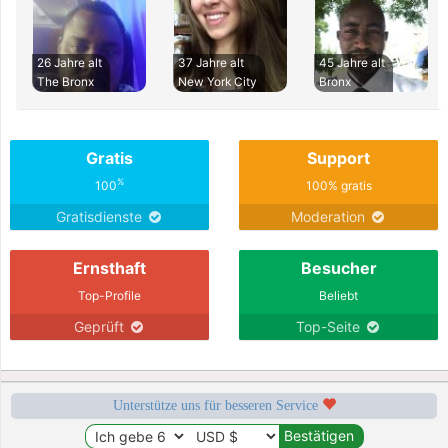
26 Jahre alt
37 Jahre alt
45 Jahre alt
The Bronx
New York City
Bronx
Gratis
Support
%
100
100% gratis
Gratisdienste
Moderation
Ernsthaft
Besucher
Top-Profile
Beliebt
Geprüft
Top-Seite
Unterstütze uns für besseren Service