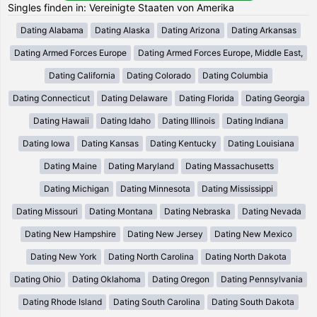
Singles finden in: Vereinigte Staaten von Amerika
Dating Alabama
Dating Alaska
Dating Arizona
Dating Arkansas
Dating Armed Forces Europe
Dating Armed Forces Europe, Middle East,
Dating California
Dating Colorado
Dating Columbia
Dating Connecticut
Dating Delaware
Dating Florida
Dating Georgia
Dating Hawaii
Dating Idaho
Dating Illinois
Dating Indiana
Dating Iowa
Dating Kansas
Dating Kentucky
Dating Louisiana
Dating Maine
Dating Maryland
Dating Massachusetts
Dating Michigan
Dating Minnesota
Dating Mississippi
Dating Missouri
Dating Montana
Dating Nebraska
Dating Nevada
Dating New Hampshire
Dating New Jersey
Dating New Mexico
Dating New York
Dating North Carolina
Dating North Dakota
Dating Ohio
Dating Oklahoma
Dating Oregon
Dating Pennsylvania
Dating Rhode Island
Dating South Carolina
Dating South Dakota