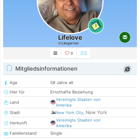
1
Lifelove
Länger her
9
Mitgliedsinformationen
Age
58 Jahre alt
Hier für
Ernsthafte Beziehung
Vereinigte Staaten von
Land
Amerika
New York
Stadt
New York City
,
Vereinigte Staaten von
Herkunft
Amerika
Familienstand
Single