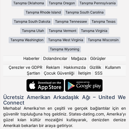
Tanışma Oklahoma
Tanışma Oregon
Tanışma Pennsylvania
Tanışma Rhode Island
Tanışma South Carolina
Tanışma South Dakota
Tanışma Tennessee
Tanışma Texas
Tanışma Utah
Tanışma Vermont
Tanışma Virginia
Tanışma Washington
Tanışma West Virginia
Tanışma Wisconsin
Tanışma Wyoming
Haberler
|
Dolandırıcılar
|
Mağaza
|
Görüşler
Çerezler ve GDPR
|
Reklam
|
Hakkımızda
|
Gizlilik
|
Kullanım
Şartları
|
Çocuk Güvenliği
|
İletişim
|
SSS
Ücretsiz Amerikan Arkadaşlık Ağı – United We
Connect
Merhaba! Amerika'nın en çeşitli ve gerçek bağlantılar için en
güvenilir topluluğuna hoş geldiniz. States-dating.com, Amerika'yı
güzel kılan kültür mozaiğini kutlayarak, denizden denize
Amerikalı bekarları bir araya getiriyor.