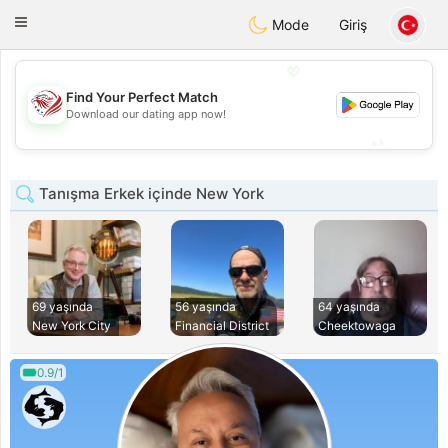
States
Dating
Toggle
Mode
Giriş
navigation
💖
Find Your Perfect Match
💖
Download our dating app now!
💕
💕
Tanışma Erkek içinde New York
69 yaşında
56 yaşında
64 yaşında
New York City
Financial District
Cheektowaga
0.9/1