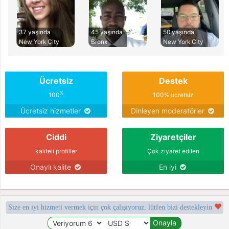
37 yaşında
45 yaşında
50 yaşında
New York City
Bronx
New York City
Ücretsiz
Destek
%
100
100% ücretsiz
Ücretsiz hizmetler
Dinleyen moderatörler
Ciddi
Ziyaretçiler
kaliteli profiller
Çok ziyaret edilen
Onaylı kalite
En iyi
Size en iyi hizmeti vermek için çok çalışıyoruz, lütfen bizi destekleyin