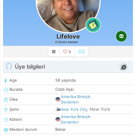
1
Lifelove
Uzun zaman
9
Üye bilgileri
Age
58 yaşında
Burada
Ciddi ilişki
Amerika Birleşik
Ülke
Devletleri
New York
Şehir
New York City
,
Amerika Birleşik
Kökeni
Devletleri
Medeni durum
Bekar