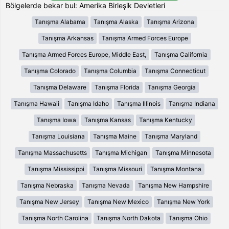
Bölgelerde bekar bul: Amerika Birleşik Devletleri
Tanışma Alabama
Tanışma Alaska
Tanışma Arizona
Tanışma Arkansas
Tanışma Armed Forces Europe
Tanışma Armed Forces Europe, Middle East,
Tanışma California
Tanışma Colorado
Tanışma Columbia
Tanışma Connecticut
Tanışma Delaware
Tanışma Florida
Tanışma Georgia
Tanışma Hawaii
Tanışma Idaho
Tanışma Illinois
Tanışma Indiana
Tanışma Iowa
Tanışma Kansas
Tanışma Kentucky
Tanışma Louisiana
Tanışma Maine
Tanışma Maryland
Tanışma Massachusetts
Tanışma Michigan
Tanışma Minnesota
Tanışma Mississippi
Tanışma Missouri
Tanışma Montana
Tanışma Nebraska
Tanışma Nevada
Tanışma New Hampshire
Tanışma New Jersey
Tanışma New Mexico
Tanışma New York
Tanışma North Carolina
Tanışma North Dakota
Tanışma Ohio