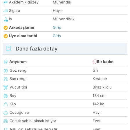
Akademik düzey
Mühendis
Sigara
Hayır
İş
Mühendislik
Arkadaşlarım
Giriş
Üye olma tarihi
Giriş
Daha fazla detay
Arıyorum
Bir kadın
Göz rengi
Gri
Saç rengi
Kestane
Vücut tipi
Biraz kilolu
Boy
184 cm
Kilo
142 Kg
Çocuğu var
Hayır
Çocuk sahibi olmak istiyor
Evet
Aşk için şehir/ülke değiştir
Evet