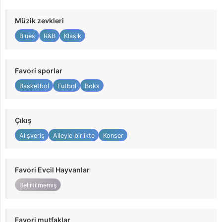
Müzik zevkleri
Blues
R&B
Klasik
Favori sporlar
Basketbol
Futbol
Boks
Çıkış
Alışveriş
Aileyle birlikte
Konser
Favori Evcil Hayvanlar
Belirtilmemiş
Favori mutfaklar