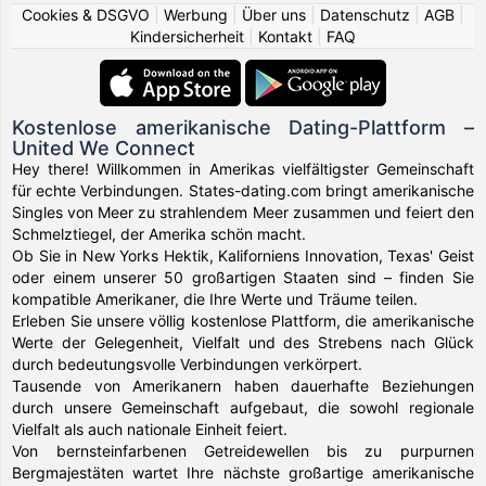
Cookies & DSGVO
|
Werbung
|
Über uns
|
Datenschutz
|
AGB
|
Kindersicherheit
|
Kontakt
|
FAQ
Kostenlose amerikanische Dating-Plattform –
United We Connect
Hey there! Willkommen in Amerikas vielfältigster Gemeinschaft
für echte Verbindungen. States-dating.com bringt amerikanische
Singles von Meer zu strahlendem Meer zusammen und feiert den
Schmelztiegel, der Amerika schön macht.
Ob Sie in New Yorks Hektik, Kaliforniens Innovation, Texas' Geist
oder einem unserer 50 großartigen Staaten sind – finden Sie
kompatible Amerikaner, die Ihre Werte und Träume teilen.
Erleben Sie unsere völlig kostenlose Plattform, die amerikanische
Werte der Gelegenheit, Vielfalt und des Strebens nach Glück
durch bedeutungsvolle Verbindungen verkörpert.
Tausende von Amerikanern haben dauerhafte Beziehungen
durch unsere Gemeinschaft aufgebaut, die sowohl regionale
Vielfalt als auch nationale Einheit feiert.
Von bernsteinfarbenen Getreidewellen bis zu purpurnen
Bergmajestäten wartet Ihre nächste großartige amerikanische