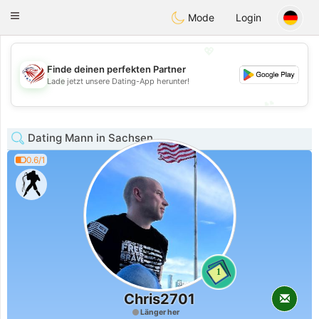
States
Dating
Toggle
Mode
Login
navigation
💖
Finde deinen perfekten Partner
💖
Lade jetzt unsere Dating-App herunter!
💕
💕
Dating Mann in Sachsen
0.6/1
1
Chris2701
Länger her