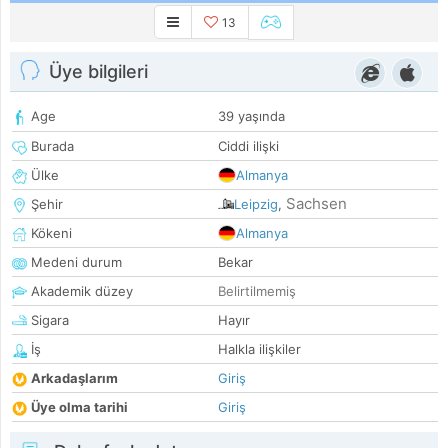
13
Üye bilgileri
Age
39 yaşında
Burada
Ciddi ilişki
Ülke
Almanya
Sachsen
Şehir
Leipzig
,
Kökeni
Almanya
Medeni durum
Bekar
Akademik düzey
Belirtilmemiş
Sigara
Hayır
İş
Halkla ilişkiler
Arkadaşlarım
Giriş
Üye olma tarihi
Giriş