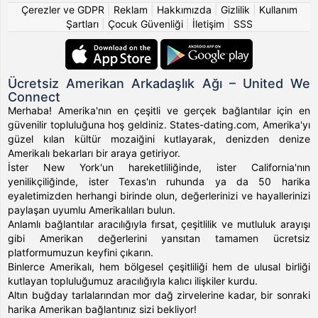
Çerezler ve GDPR
|
Reklam
|
Hakkımızda
|
Gizlilik
|
Kullanım
Şartları
|
Çocuk Güvenliği
|
İletişim
|
SSS
Ücretsiz Amerikan Arkadaşlık Ağı – United We
Connect
Merhaba! Amerika'nın en çeşitli ve gerçek bağlantılar için en
güvenilir topluluğuna hoş geldiniz. States-dating.com, Amerika'yı
güzel kılan kültür mozaiğini kutlayarak, denizden denize
Amerikalı bekarları bir araya getiriyor.
İster New York'un hareketliliğinde, ister California'nın
yenilikçiliğinde, ister Texas'ın ruhunda ya da 50 harika
eyaletimizden herhangi birinde olun, değerlerinizi ve hayallerinizi
paylaşan uyumlu Amerikalıları bulun.
Anlamlı bağlantılar aracılığıyla fırsat, çeşitlilik ve mutluluk arayışı
gibi Amerikan değerlerini yansıtan tamamen ücretsiz
platformumuzun keyfini çıkarın.
Binlerce Amerikalı, hem bölgesel çeşitliliği hem de ulusal birliği
kutlayan topluluğumuz aracılığıyla kalıcı ilişkiler kurdu.
Altın buğday tarlalarından mor dağ zirvelerine kadar, bir sonraki
harika Amerikan bağlantınız sizi bekliyor!