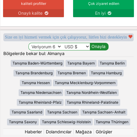
kaliteli profiller
Çok ziyaret edilen
Onaylı kalite
En iyi
Size en iyi hizmeti vermek için çok çalışıyoruz, lütfen bizi destekleyin
Bölgelerde bekar bul: Almanya
Tanışma Baden-Württemberg
Tanışma Bayern
Tanışma Berlin
Tanışma Brandenburg
Tanışma Bremen
Tanışma Hamburg
Tanışma Hessen
Tanışma Mecklenburg-Vorpommern
Tanışma Niedersachsen
Tanışma Nordrhein-Westfalen
Tanışma Rheinland-Pfalz
Tanışma Rhineland-Palatinate
Tanışma Saarland
Tanışma Sachsen
Tanışma Sachsen-Anhalt
Tanışma Saxony
Tanışma Schleswig-Holstein
Tanışma Thüringen
Haberler
|
Dolandırıcılar
|
Mağaza
|
Görüşler