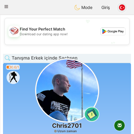
States
Dating
Toggle
Mode
Giriş
navigation
💖
Find Your Perfect Match
💖
Download our dating app now!
💕
💕
Tanışma Erkek içinde Sachsen
0.6/1
1
Chris2701
Uzun zaman