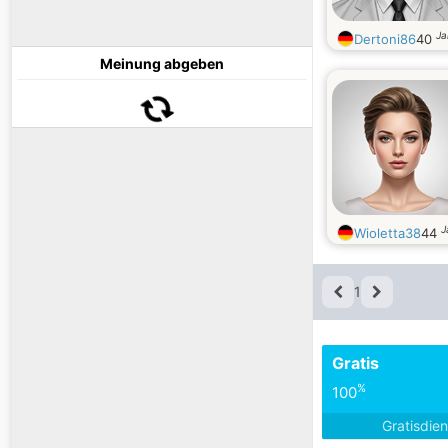
Ja
Dertoni86
40
Meinung abgeben
J
Wioletta38
44
1
Gratis
%
100
Gratisdie