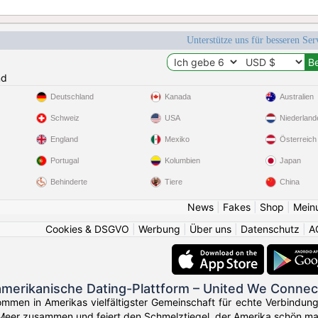
Unterstütze uns für besseren Se
nd
Deutschland
Kanada
Australien
Schweiz
USA
Niederland
England
Mexiko
Österreich
Portugal
Kolumbien
Japan
Behinderte
Tiere
China
News
|
Fakes
|
Shop
|
Mein
Cookies & DSGVO
|
Werbung
|
Über uns
|
Datenschutz
|
A
amerikanische Dating-Plattform – United We Connec
ommen in Amerikas vielfältigster Gemeinschaft für echte Verbindun
Meer zusammen und feiert den Schmelztiegel, der Amerika schön ma