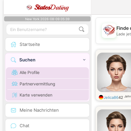
States
Dating
New York 2026-08-09 05:39
Finde 
Lade je
Startseite
Suchen
Alle Profile
Partnervermittlung
Karte verwenden
Jahr
Jelica86
42
Meine Nachrichten
Chat