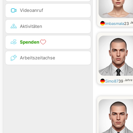
Videoanruf
Ja
Imbasmala
23
Aktivitäten
Spenden
Arbeitszeitachse
Jahre 
Simo87
39