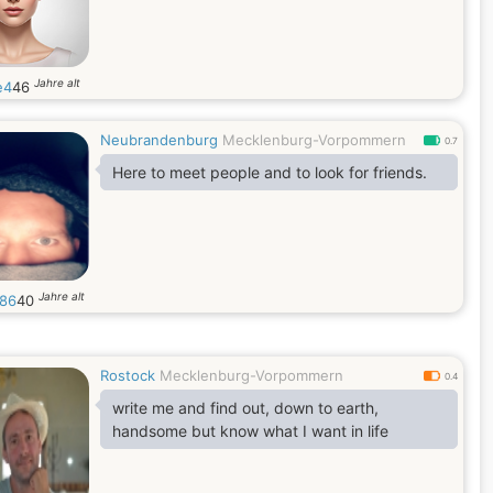
Jahre alt
e4
46
Neubrandenburg
Mecklenburg-Vorpommern
0.7
Here to meet people and to look for friends.
Jahre alt
f86
40
Rostock
Mecklenburg-Vorpommern
0.4
write me and find out, down to earth,
handsome but know what I want in life