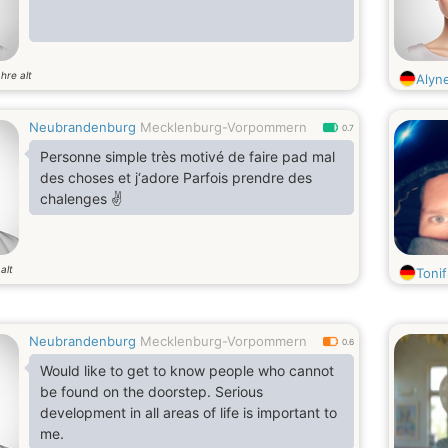
hre alt
Alyn
Neubrandenburg
Mecklenburg-Vorpommern
0.7
Personne simple très motivé de faire pad mal
des choses et j‘adore Parfois prendre des
chalenges ✌️
alt
Toni
Neubrandenburg
Mecklenburg-Vorpommern
0.6
Would like to get to know people who cannot
be found on the doorstep. Serious
development in all areas of life is important to
me.