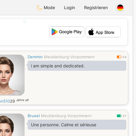
Mode
Login
Registrieren
💖
💕
Demmin
Mecklenburg-Vorpommern
0.4
i am simple and dedicated.
Jahre alt
on510
29
Brueel
Mecklenburg-Vorpommern
0.7
Une personne. Calme et sérieuse