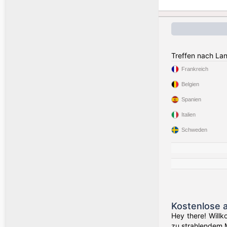
Treffen nach La
Frankreich
Belgien
Spanien
Italien
Schweden
Kostenlose 
Hey there! Willk
zu strahlendem 