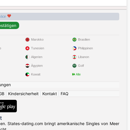
rvice
Marokko
Brasilien
e
Tunesien
Philippinen
Algerien
Libanon
Ägypten
Golf
Kuwait
Alle
ungen
GB
|
Kindersicherheit
|
Kontakt
|
FAQ
t
gen. States-dating.com bringt amerikanische Singles von Meer
cht.