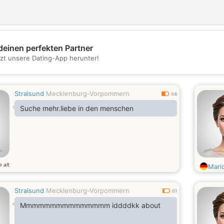
deinen perfekten Partner
tzt unsere Dating-App herunter!
💖
💕
Stralsund
Mecklenburg-Vorpommern
0.6
Suche mehr.liebe in den menschen
e alt
Mari
Stralsund
Mecklenburg-Vorpommern
0.1
Mmmmmmmmmmmmmmm iddddkk about