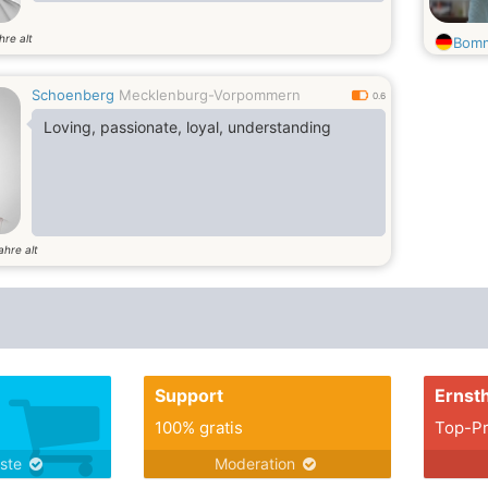
hre alt
Bom
Schoenberg
Mecklenburg-Vorpommern
0.6
Loving, passionate, loyal, understanding
ahre alt
Support
Ernsth
100% gratis
Top-Pr
nste
Moderation