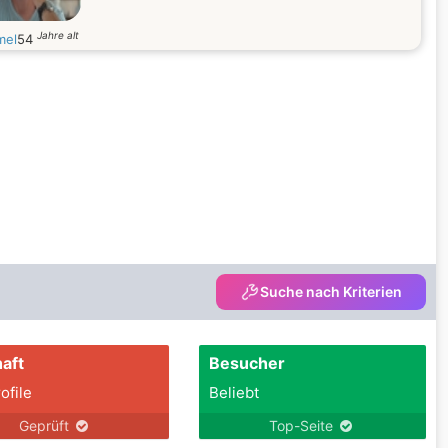
Jahre alt
mel
54
Suche nach Kriterien
aft
Besucher
ofile
Beliebt
Geprüft
Top-Seite