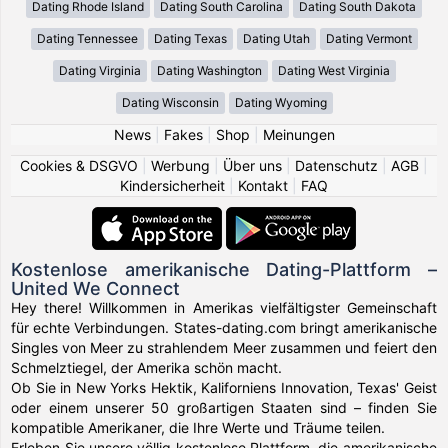
Dating Rhode Island
Dating South Carolina
Dating South Dakota
Dating Tennessee
Dating Texas
Dating Utah
Dating Vermont
Dating Virginia
Dating Washington
Dating West Virginia
Dating Wisconsin
Dating Wyoming
News
|
Fakes
|
Shop
|
Meinungen
Cookies & DSGVO
|
Werbung
|
Über uns
|
Datenschutz
|
AGB
|
Kindersicherheit
|
Kontakt
|
FAQ
Kostenlose amerikanische Dating-Plattform –
United We Connect
Hey there! Willkommen in Amerikas vielfältigster Gemeinschaft
für echte Verbindungen. States-dating.com bringt amerikanische
Singles von Meer zu strahlendem Meer zusammen und feiert den
Schmelztiegel, der Amerika schön macht.
Ob Sie in New Yorks Hektik, Kaliforniens Innovation, Texas' Geist
oder einem unserer 50 großartigen Staaten sind – finden Sie
kompatible Amerikaner, die Ihre Werte und Träume teilen.
Erleben Sie unsere völlig kostenlose Plattform, die amerikanische