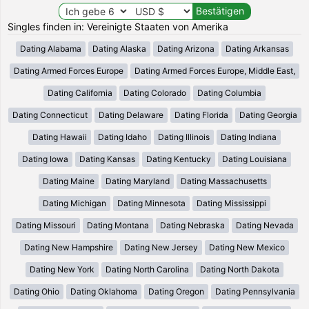
Singles finden in: Vereinigte Staaten von Amerika
Dating Alabama
Dating Alaska
Dating Arizona
Dating Arkansas
Dating Armed Forces Europe
Dating Armed Forces Europe, Middle East,
Dating California
Dating Colorado
Dating Columbia
Dating Connecticut
Dating Delaware
Dating Florida
Dating Georgia
Dating Hawaii
Dating Idaho
Dating Illinois
Dating Indiana
Dating Iowa
Dating Kansas
Dating Kentucky
Dating Louisiana
Dating Maine
Dating Maryland
Dating Massachusetts
Dating Michigan
Dating Minnesota
Dating Mississippi
Dating Missouri
Dating Montana
Dating Nebraska
Dating Nevada
Dating New Hampshire
Dating New Jersey
Dating New Mexico
Dating New York
Dating North Carolina
Dating North Dakota
Dating Ohio
Dating Oklahoma
Dating Oregon
Dating Pennsylvania