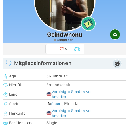
1
Goindwnonu
Länger her
9
Mitgliedsinformationen
Age
56 Jahre alt
Hier für
Freundschaft
Vereinigte Staaten von
Land
Amerika
Florida
Stadt
Stuart
,
Vereinigte Staaten von
Herkunft
Amerika
Familienstand
Single