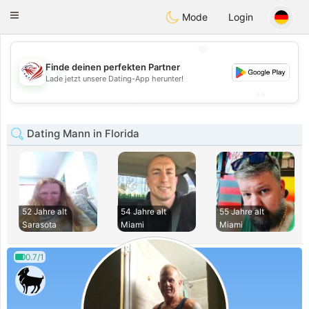
States
Dating
Toggle
Mode
Login
navigation
💖
Finde deinen perfekten Partner
💖
Lade jetzt unsere Dating-App herunter!
💕
💕
Dating Mann in Florida
52 Jahre alt
54 Jahre alt
55 Jahre alt
Sarasota
Miami
Miami
0.7/1