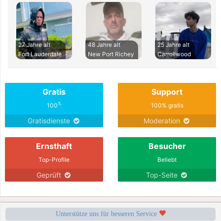
27 Jahre alt
48 Jahre alt
25 Jahre alt
Fort Lauderdale
New Port Richey
Carrollwood
Gratis
Support
%
100
100% gratis
Gratisdienste
Moderation
Ernsthaft
Besucher
Top-Profile
Beliebt
Geprüft
Top-Seite
Unterstütze uns für besseren Service