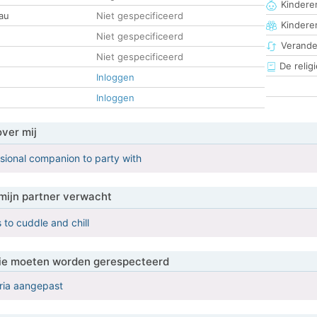
Kinderen
au
Niet gespecificeerd
Kindere
Niet gespecificeerd
Verander
Niet gespecificeerd
De religi
Inloggen
Inloggen
over mij
sional companion to party with
mijn partner verwacht
s to cuddle and chill
 die moeten worden gerespecteerd
eria aangepast