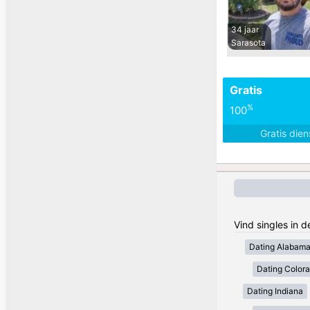
34 jaar
Sarasota
Gratis
%
100
Gratis die
Vind singles in 
Dating Alabam
Dating Color
Dating Indiana