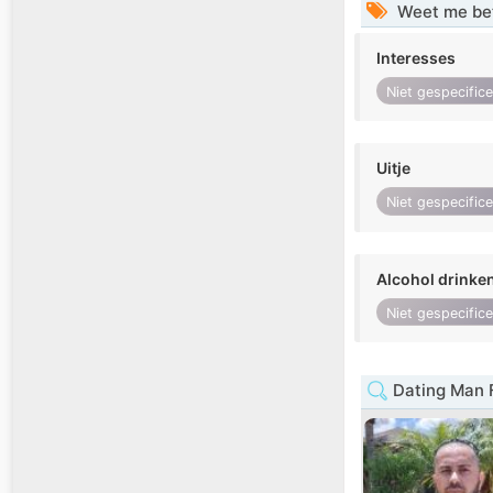
Weet me be
Interesses
Niet gespecific
Uitje
Niet gespecific
Alcohol drinke
Niet gespecific
Dating Man F