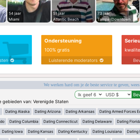
54 jaar
51 jaar
73 jaar
Miami
Atlantic Beach
Tampa (Downtown
Ondersteuning
Serie
100% gratis
kwalite
nsten
Luisterende moderators
Bev
We werken hard om je de beste service te geven, wees
de gebieden van: Verenigde Staten
a
Dating Alaska
Dating Arizona
Dating Arkansas
Dating Armed Forces E
ado
Dating Columbia
Dating Connecticut
Dating Delaware
Dating Florid
Dating Iowa
Dating Kansas
Dating Kentucky
Dating Louisiana
Dating