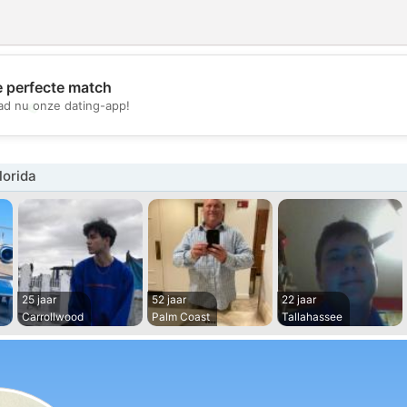
e perfecte match
💖
d nu onze dating-app!
💕
lorida
25 jaar
52 jaar
22 jaar
Carrollwood
Palm Coast
Tallahassee