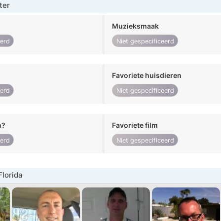
ter
Muzieksmaak
eerd
Niet gespecificeerd
Favoriete huisdieren
eerd
Niet gespecificeerd
n?
Favoriete film
eerd
Niet gespecificeerd
lorida