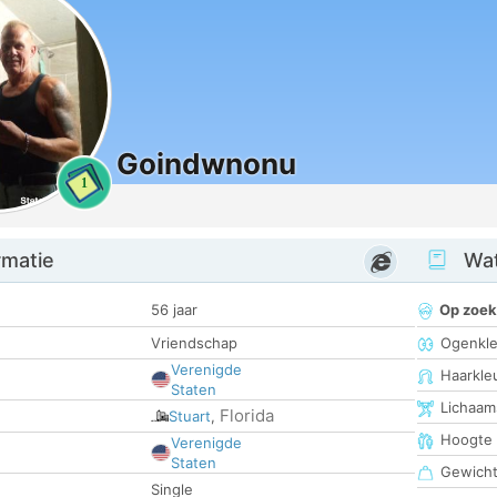
Goindwnonu
1
rmatie
Wat
56 jaar
Op zoek
Vriendschap
Ogenkle
Verenigde
Haarkle
Staten
Lichaam
Florida
Stuart
,
Hoogte
Verenigde
Staten
Gewich
Single