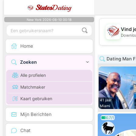
States
Dating
New York 2026-08-10 00:18
Vind j
Downloa
Home
Dating Man F
Zoeken
Alle profielen
Matchmaker
Kaart gebruiken
41 jaar
Miami
Mijn Berichten
0.7/1
Chat