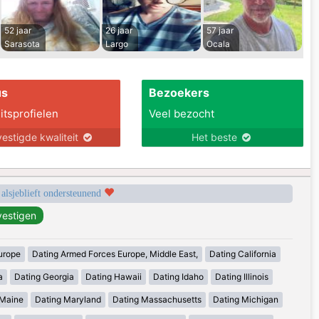
52 jaar
26 jaar
57 jaar
Sarasota
Largo
Ocala
us
Bezoekers
itsprofielen
Veel bezocht
estigde kwaliteit
Het beste
 alsjeblieft ondersteunend
urope
Dating Armed Forces Europe, Middle East,
Dating California
a
Dating Georgia
Dating Hawaii
Dating Idaho
Dating Illinois
 Maine
Dating Maryland
Dating Massachusetts
Dating Michigan