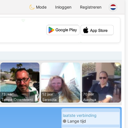
Mode
Inloggen
Registreren
💖
💕
73 jaar
52 jaar
70 jaar
Tampa (Downtown)
Sarasota
Alachua
laatste verbinding
Lange tijd